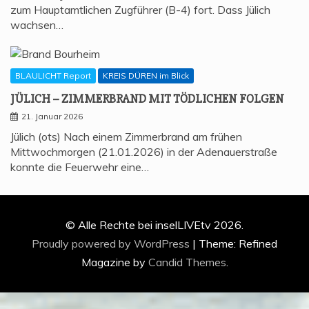
zum Hauptamtlichen Zugführer (B-4) fort. Dass Jülich
wachsen…
BLAULICHT Report
KREIS DÜREN im Blick
JÜLICH – ZIM­MER­BRAND MIT TÖD­LI­CHEN FOLGEN
21. Januar 2026
Jülich (ots) Nach einem Zimmerbrand am frühen
Mittwochmorgen (21.01.2026) in der Adenauerstraße
konnte die Feuerwehr eine…
© Alle Rechte bei inselLIVEtv 2026.
Proudly powered by WordPress
|
Theme: Refined
Magazine by
Candid Themes
.