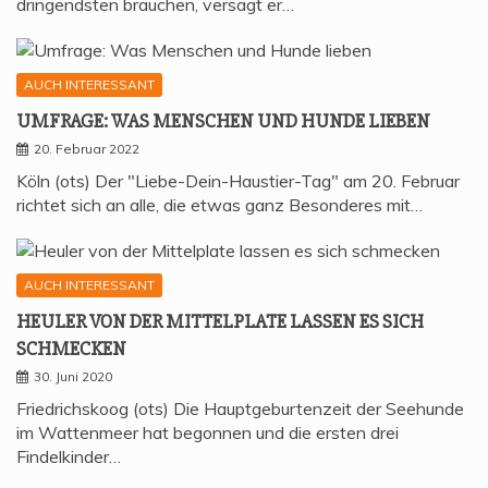
dringendsten brauchen, versagt er…
AUCH INTERESSANT
UMFRA­GE: WAS MEN­SCHEN UND HUN­DE LIEBEN
20. Februar 2022
Köln (ots) Der "Liebe-Dein-Haustier-Tag" am 20. Februar
richtet sich an alle, die etwas ganz Besonderes mit…
AUCH INTERESSANT
HEU­LER VON DER MIT­TEL­P­LA­TE LAS­SEN ES SICH
SCHMECKEN
30. Juni 2020
Friedrichskoog (ots) Die Hauptgeburtenzeit der Seehunde
im Wattenmeer hat begonnen und die ersten drei
Findelkinder…