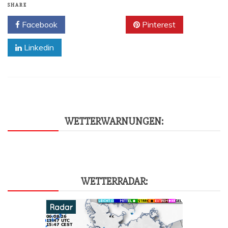
SHARE
Facebook
Twitter
Pinterest
Linkedin
WET­TER­WAR­NUN­GEN:
WET­TER­RA­DAR: