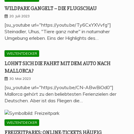
WILD­PARK GAN­GELT – DIE FLUGSCHAU
20. Juli 2023
[su_youtube url="https://youtu.be/Ty6CxYXVvfg"]
Steinadler, Uhus, "Tiere ganz nahe" in naturnaher
Umgebung erleben. Eins der Highlights des…
WELTENTDECKER
LOHNT SICH DIE FAHRT MIT DEM AUTO NACH
MALLORCA?
30. Mai 2023
[su_youtube url="https://youtu.be/CN-ABwBiOd0"]
Mallorca gehört zu den beliebtesten Ferienzielen der
Deutschen. Aber ist das Fliegen die…
WELTENTDECKER
FREI­ZEIT­PARKS: ONLINE-TICKETS HÄU­FIG