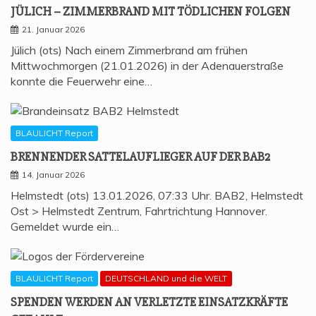
JÜLICH – ZIM­MER­BRAND MIT TÖD­LI­CHEN FOLGEN
21. Januar 2026
Jülich (ots) Nach einem Zimmerbrand am frühen
Mittwochmorgen (21.01.2026) in der Adenauerstraße
konnte die Feuerwehr eine…
BLAULICHT Report
BREN­NEN­DER SAT­TEL­AUF­LIE­GER AUF DER BAB2
14. Januar 2026
Helmstedt (ots) 13.01.2026, 07:33 Uhr. BAB2, Helmstedt
Ost > Helmstedt Zentrum, Fahrtrichtung Hannover.
Gemeldet wurde ein…
BLAULICHT Report
DEUTSCHLAND und die WELT
SPEN­DEN WER­DEN AN VER­LETZ­TE EIN­SATZ­KRÄF­TE