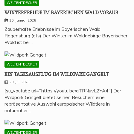
WELTENTDECKER
WIN­TER­FREU­DE IM BAYE­RI­SCHEN WALD VORAUS
10. Januar 2026
Zauberhafte Erlebnisse im Bayerischen Wald
Regensburg (ots) Der Winter im Waldgebirge Bayerischer
Wald ist bei…
WELTENTDECKER
EIN TAGES­AUS­FLUG IM WILD­PARK GANGELT
20. Juli 2023
[su_youtube url="https://youtu.be/gTRNuvL2YA4"] Der
Wildpark Gangelt bietet seinen Besuchern eine
repräsentative Auswahl europäischer Wildtiere in
naturnaher…
WELTENTDECKER