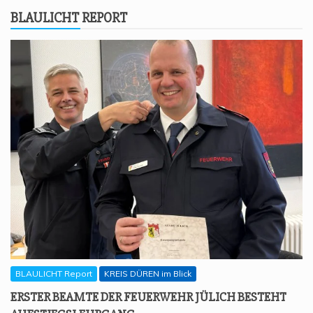
BLAU­LICHT REPORT
BLAULICHT Report
KREIS DÜREN im Blick
ERS­TER BEAM­TE DER FEU­ER­WEHR JÜLICH BESTEHT