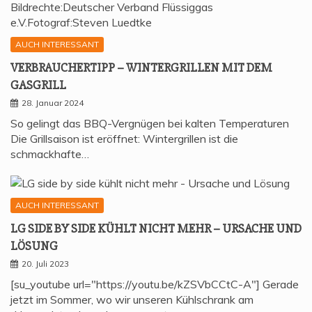
AUCH INTERESSANT
VER­BRAU­CHER­TIPP – WIN­TER­GRIL­LEN MIT DEM
GASGRILL
28. Januar 2024
So gelingt das BBQ-Vergnügen bei kalten Temperaturen
Die Grillsaison ist eröffnet: Wintergrillen ist die
schmackhafte…
AUCH INTERESSANT
LG SIDE BY SIDE KÜHLT NICHT MEHR – URSA­CHE UND
LÖSUNG
20. Juli 2023
[su_youtube url="https://youtu.be/kZSVbCCtC-A"] Gerade
jetzt im Sommer, wo wir unseren Kühlschrank am