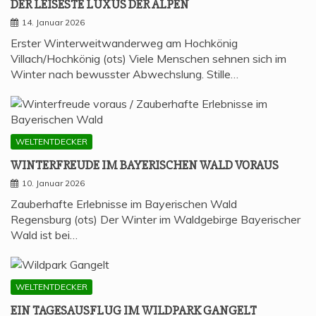
DER LEI­SES­TE LUXUS DER ALPEN
14. Januar 2026
Erster Winterweitwanderweg am Hochkönig
Villach/Hochkönig (ots) Viele Menschen sehnen sich im
Winter nach bewusster Abwechslung. Stille…
WELTENTDECKER
WIN­TER­FREU­DE IM BAYE­RI­SCHEN WALD VORAUS
10. Januar 2026
Zauberhafte Erlebnisse im Bayerischen Wald
Regensburg (ots) Der Winter im Waldgebirge Bayerischer
Wald ist bei…
WELTENTDECKER
EIN TAGES­AUS­FLUG IM WILD­PARK GANGELT