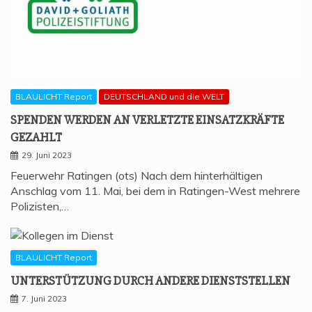
BLAULICHT Report
DEUTSCHLAND und die WELT
SPEN­DEN WER­DEN AN VER­LETZ­TE EIN­SATZ­KRÄF­TE
GEZAHLT
29. Juni 2023
Feuerwehr Ratingen (ots) Nach dem hinterhältigen
Anschlag vom 11. Mai, bei dem in Ratingen-West mehrere
Polizisten,…
BLAULICHT Report
UNTER­STÜT­ZUNG DURCH ANDE­RE DIENSTSTELLEN
7. Juni 2023