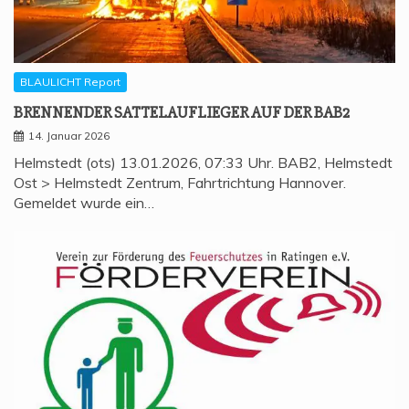
BLAULICHT Report
BREN­NEN­DER SAT­TEL­AUF­LIE­GER AUF DER BAB2
14. Januar 2026
Helmstedt (ots) 13.01.2026, 07:33 Uhr. BAB2, Helmstedt
Ost > Helmstedt Zentrum, Fahrtrichtung Hannover.
Gemeldet wurde ein…