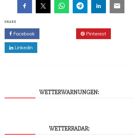
SHARE
Facebook
Twitter
Pinterest
Linkedin
WET­TER­WAR­NUN­GEN:
WET­TER­RA­DAR: