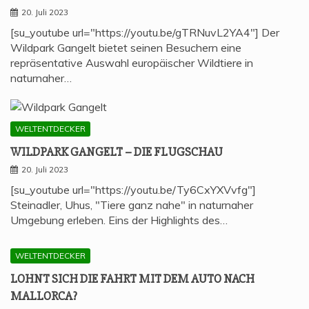
20. Juli 2023
[su_youtube url="https://youtu.be/gTRNuvL2YA4"] Der
Wildpark Gangelt bietet seinen Besuchern eine
repräsentative Auswahl europäischer Wildtiere in
naturnaher…
WELTENTDECKER
WILD­PARK GAN­GELT – DIE FLUGSCHAU
20. Juli 2023
[su_youtube url="https://youtu.be/Ty6CxYXVvfg"]
Steinadler, Uhus, "Tiere ganz nahe" in naturnaher
Umgebung erleben. Eins der Highlights des…
WELTENTDECKER
LOHNT SICH DIE FAHRT MIT DEM AUTO NACH
MALLORCA?