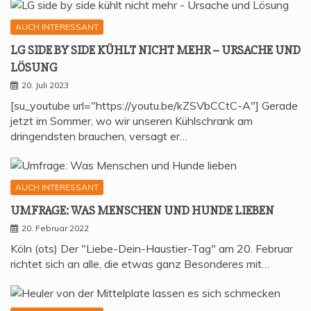
AUCH INTERESSANT
LG SIDE BY SIDE KÜHLT NICHT MEHR – URSA­CHE UND
LÖSUNG
20. Juli 2023
[su_youtube url="https://youtu.be/kZSVbCCtC-A"] Gerade
jetzt im Sommer, wo wir unseren Kühlschrank am
dringendsten brauchen, versagt er…
AUCH INTERESSANT
UMFRA­GE: WAS MEN­SCHEN UND HUN­DE LIEBEN
20. Februar 2022
Köln (ots) Der "Liebe-Dein-Haustier-Tag" am 20. Februar
richtet sich an alle, die etwas ganz Besonderes mit…