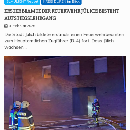
BLAULICHT Report
KREIS DÜREN im Blick
ERS­TER BEAM­TE DER FEU­ER­WEHR JÜLICH BESTEHT
AUFSTIEGSLEHRGANG
4. Februar 2026
Die Stadt Jülich bildete erstmals einen Feuerwehrbeamten
zum Hauptamtlichen Zugführer (B-4) fort. Dass Jülich
wachsen…