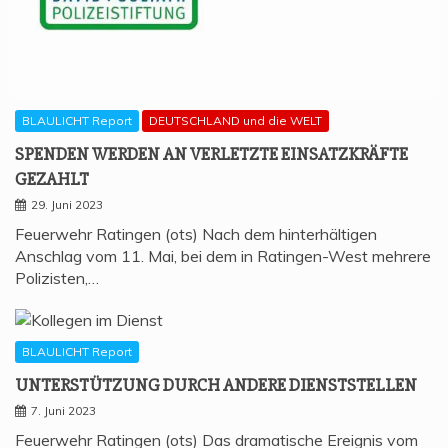
BLAULICHT Report
DEUTSCHLAND und die WELT
SPEN­DEN WER­DEN AN VER­LETZ­TE EIN­SATZ­KRÄF­TE
GEZAHLT
29. Juni 2023
Feuerwehr Ratingen (ots) Nach dem hinterhältigen
Anschlag vom 11. Mai, bei dem in Ratingen-West mehrere
Polizisten,…
BLAULICHT Report
UNTER­STÜT­ZUNG DURCH ANDE­RE DIENSTSTELLEN
7. Juni 2023
Feuerwehr Ratingen (ots) Das dramatische Ereignis vom