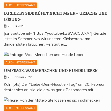
AUCH INTERESSANT
LG SIDE BY SIDE KÜHLT NICHT MEHR – URSA­CHE UND
LÖSUNG
20. Juli 2023
[su_youtube url="https://youtu.be/kZSVbCCtC-A"] Gerade
jetzt im Sommer, wo wir unseren Kühlschrank am
dringendsten brauchen, versagt er…
AUCH INTERESSANT
UMFRA­GE: WAS MEN­SCHEN UND HUN­DE LIEBEN
20. Februar 2022
Köln (ots) Der "Liebe-Dein-Haustier-Tag" am 20. Februar
richtet sich an alle, die etwas ganz Besonderes mit…
AUCH INTERESSANT