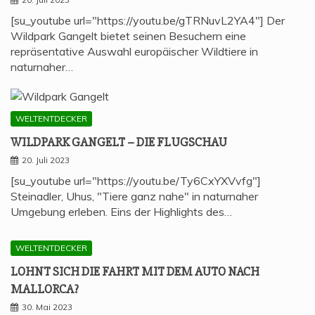
[su_youtube url="https://youtu.be/gTRNuvL2YA4"] Der
Wildpark Gangelt bietet seinen Besuchern eine
repräsentative Auswahl europäischer Wildtiere in
naturnaher…
WELTENTDECKER
WILD­PARK GAN­GELT – DIE FLUGSCHAU
20. Juli 2023
[su_youtube url="https://youtu.be/Ty6CxYXVvfg"]
Steinadler, Uhus, "Tiere ganz nahe" in naturnaher
Umgebung erleben. Eins der Highlights des…
WELTENTDECKER
LOHNT SICH DIE FAHRT MIT DEM AUTO NACH
MALLORCA?
30. Mai 2023