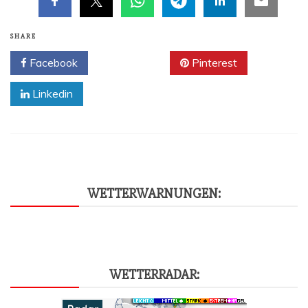
SHARE
Facebook
Twitter
Pinterest
Linkedin
WET­TER­WAR­NUN­GEN:
WET­TER­RA­DAR: