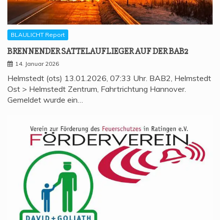
BLAULICHT Report
BREN­NEN­DER SAT­TEL­AUF­LIE­GER AUF DER BAB2
14. Januar 2026
Helmstedt (ots) 13.01.2026, 07:33 Uhr. BAB2, Helmstedt
Ost > Helmstedt Zentrum, Fahrtrichtung Hannover.
Gemeldet wurde ein…