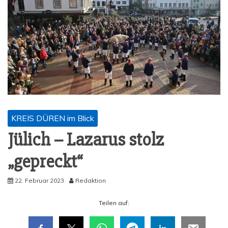
KREIS DÜREN im Blick
Jülich – Laza­rus stolz
„gepreckt“
22. Februar 2023
Redaktion
Tei­len auf: