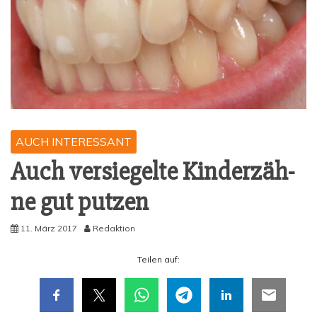
AUCH INTERESSANT
Auch ver­sie­gel­te Kin­der­zäh­
ne gut putzen
11. März 2017
Redaktion
Tei­len auf: