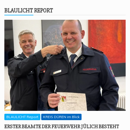
BLAU­LICHT REPORT
BLAULICHT Report
KREIS DÜREN im Blick
ERS­TER BEAM­TE DER FEU­ER­WEHR JÜLICH BESTEHT