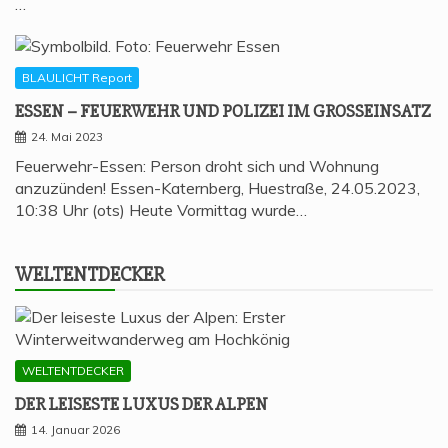
…
BLAULICHT Report
ESSEN – FEU­ER­WEHR UND POLI­ZEI IM GROSSEINSATZ
24. Mai 2023
Feuerwehr-Essen: Person droht sich und Wohnung
anzuzünden! Essen-Katernberg, Huestraße, 24.05.2023,
10:38 Uhr (ots) Heute Vormittag wurde…
WELT­ENT­DE­CKER
WELTENTDECKER
DER LEI­SES­TE LUXUS DER ALPEN
14. Januar 2026