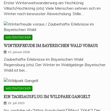
Erster Winterweitwanderweg am Hochkönig
Villach/Hochkönig (ots) Viele Menschen sehnen sich im
Winter nach bewusster Abwechslung. Stille…
WELTENTDECKER
WIN­TER­FREU­DE IM BAYE­RI­SCHEN WALD VORAUS
10. Januar 2026
Zauberhafte Erlebnisse im Bayerischen Wald
Regensburg (ots) Der Winter im Waldgebirge Bayerischer
Wald ist bei…
WELTENTDECKER
EIN TAGES­AUS­FLUG IM WILD­PARK GANGELT
20. Juli 2023
[su_youtube url="https://youtu.be/gTRNuvL2YA4"] Der