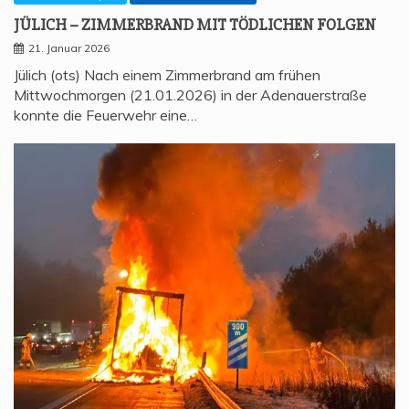
JÜLICH – ZIM­MER­BRAND MIT TÖD­LI­CHEN FOLGEN
21. Januar 2026
Jülich (ots) Nach einem Zimmerbrand am frühen
Mittwochmorgen (21.01.2026) in der Adenauerstraße
konnte die Feuerwehr eine…