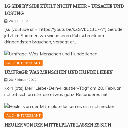
LG SIDE BY SIDE KÜHLT NICHT MEHR – URSA­CHE UND
LÖSUNG
20. Juli 2023
[su_youtube url="https://youtu.be/kZSVbCCtC-A"] Gerade
jetzt im Sommer, wo wir unseren Kühlschrank am
dringendsten brauchen, versagt er…
AUCH INTERESSANT
UMFRA­GE: WAS MEN­SCHEN UND HUN­DE LIEBEN
20. Februar 2022
Köln (ots) Der "Liebe-Dein-Haustier-Tag" am 20. Februar
richtet sich an alle, die etwas ganz Besonderes mit…
AUCH INTERESSANT
HEU­LER VON DER MIT­TEL­P­LA­TE LAS­SEN ES SICH