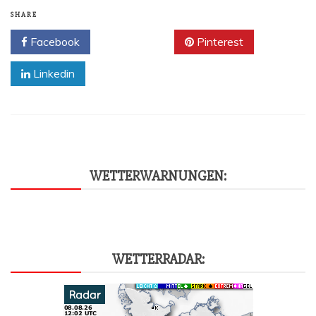
SHARE
Facebook
Twitter
Pinterest
Linkedin
WET­TER­WAR­NUN­GEN:
WET­TER­RA­DAR: