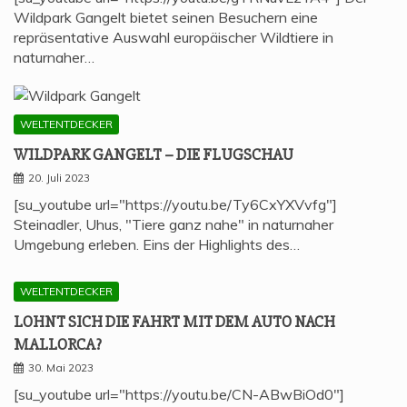
Wildpark Gangelt bietet seinen Besuchern eine
repräsentative Auswahl europäischer Wildtiere in
naturnaher…
WELTENTDECKER
WILD­PARK GAN­GELT – DIE FLUGSCHAU
20. Juli 2023
[su_youtube url="https://youtu.be/Ty6CxYXVvfg"]
Steinadler, Uhus, "Tiere ganz nahe" in naturnaher
Umgebung erleben. Eins der Highlights des…
WELTENTDECKER
LOHNT SICH DIE FAHRT MIT DEM AUTO NACH
MALLORCA?
30. Mai 2023
[su_youtube url="https://youtu.be/CN-ABwBiOd0"]