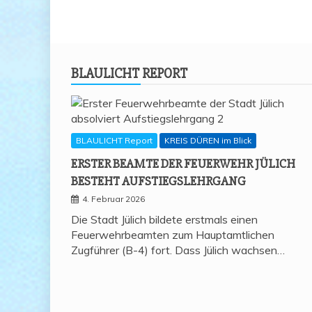
BLAU­LICHT REPORT
BLAULICHT Report
KREIS DÜREN im Blick
ERS­TER BEAM­TE DER FEU­ER­WEHR JÜLICH
BESTEHT AUFSTIEGSLEHRGANG
4. Februar 2026
Die Stadt Jülich bildete erstmals einen
Feuerwehrbeamten zum Hauptamtlichen
Zugführer (B-4) fort. Dass Jülich wachsen…