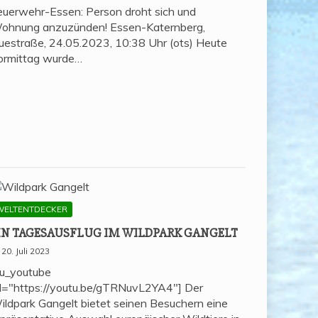
euerwehr-Essen: Person droht sich und
ohnung anzuzünden! Essen-Katernberg,
uestraße, 24.05.2023, 10:38 Uhr (ots) Heute
ormittag wurde…
WELTENTDECKER
IN TAGES­AUS­FLUG IM WILD­PARK GANGELT
20. Juli 2023
su_youtube
rl="https://youtu.be/gTRNuvL2YA4"] Der
ildpark Gangelt bietet seinen Besuchern eine