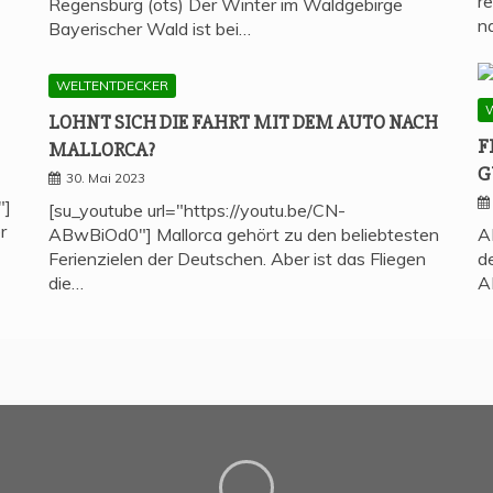
r
Regensburg (ots) Der Winter im Waldgebirge
n
Bayerischer Wald ist bei…
WELTENTDECKER
LOHNT SICH DIE FAHRT MIT DEM AUTO NACH
F
MALLORCA?
G
30. Mai 2023
"]
[su_youtube url="https://youtu.be/CN-
r
ABwBiOd0"] Mallorca gehört zu den beliebtesten
A
Ferienzielen der Deutschen. Aber ist das Fliegen
d
die…
A