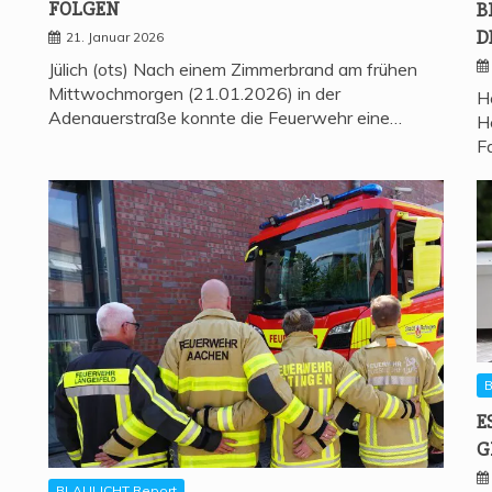
FOLGEN
B
D
21. Januar 2026
Jülich (ots) Nach einem Zimmerbrand am frühen
Mittwochmorgen (21.01.2026) in der
H
Adenauerstraße konnte die Feuerwehr eine…
H
F
B
E
G
BLAULICHT Report