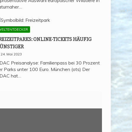
epräsentative Auswahl europäischer Wildtiere in
aturnaher…
WELTENTDECKER
REI­ZEIT­PARKS: ONLINE-TICKETS HÄU­FIG
ÜNSTIGER
24. Mai 2023
DAC Preisanalyse: Familienpass bei 30 Prozent
er Parks unter 100 Euro. München (ots) Der
DAC hat…