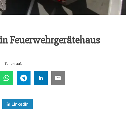
h in Feuerwehrgerätehaus
Tei­len auf:
Linkedin