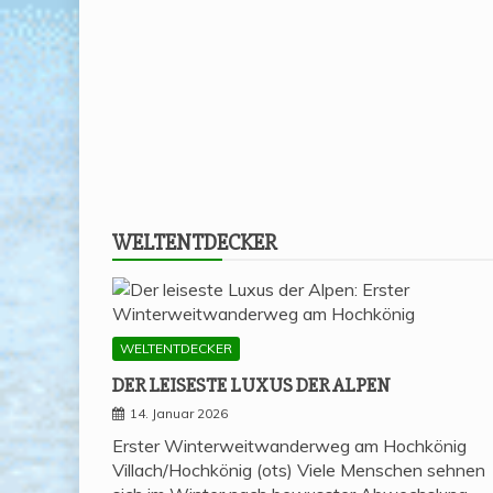
WELT­ENT­DE­CKER
WELTENTDECKER
DER LEI­SES­TE LUXUS DER ALPEN
14. Januar 2026
Erster Winterweitwanderweg am Hochkönig
Villach/Hochkönig (ots) Viele Menschen sehnen