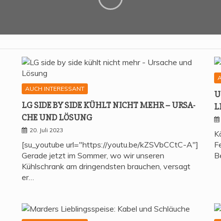
AUCH INTERESSANT
U
LG SIDE BY SIDE KÜHLT NICHT MEHR – URSA­
L
CHE UND LÖSUNG
20. Juli 2023
K
[su_youtube url="https://youtu.be/kZSVbCCtC-A"]
Fe
Gerade jetzt im Sommer, wo wir unseren
B
Kühlschrank am dringendsten brauchen, versagt
er…