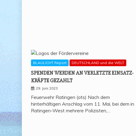
BLAULICHT Report
DEUTSCHLAND und die WELT
SPEN­DEN WER­DEN AN VER­LETZ­TE EIN­SATZ­
KRÄF­TE GEZAHLT
29. Juni 2023
Feuerwehr Ratingen (ots) Nach dem
hinterhältigen Anschlag vom 11. Mai, bei dem in
Ratingen-West mehrere Polizisten,…