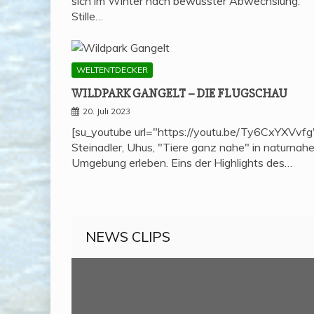
sich im Winter nach bewusster Abwechslung.
Stille…
WELTENTDECKER
WILD­PARK GAN­GELT – DIE FLUGSCHAU
20. Juli 2023
[su_youtube url="https://youtu.be/Ty6CxYXVvfg
Steinadler, Uhus, "Tiere ganz nahe" in naturnahe
Umgebung erleben. Eins der Highlights des…
NEWS CLIPS