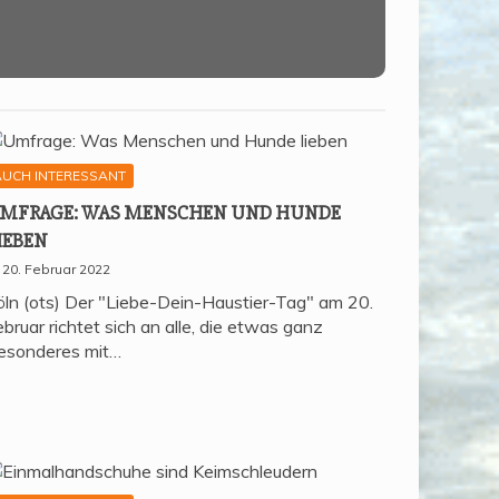
AUCH INTERESSANT
MFRA­GE: WAS MEN­SCHEN UND HUN­DE
IEBEN
20. Februar 2022
öln (ots) Der "Liebe-Dein-Haustier-Tag" am 20.
bruar richtet sich an alle, die etwas ganz
esonderes mit…