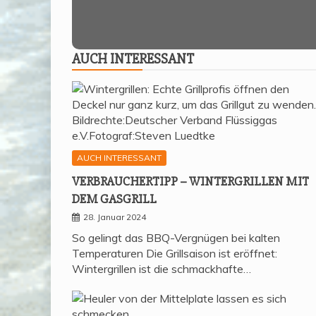
AUCH INTER­ES­SANT
AUCH INTERESSANT
VER­BRAU­CHER­TIPP – WIN­TER­GRIL­LEN MIT
DEM GASGRILL
28. Januar 2024
So gelingt das BBQ-Vergnügen bei kalten
Temperaturen Die Grillsaison ist eröffnet:
Wintergrillen ist die schmackhafte…