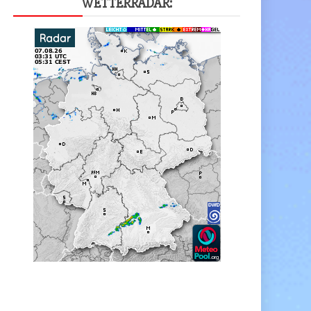
WET­TER­RA­DAR: