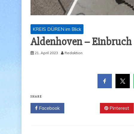
KREIS DÜREN im Blick
Alden­ho­ven – Ein­bruc
21. April 2023
Redaktion
SHARE
Facebook
Twitter
Pinterest