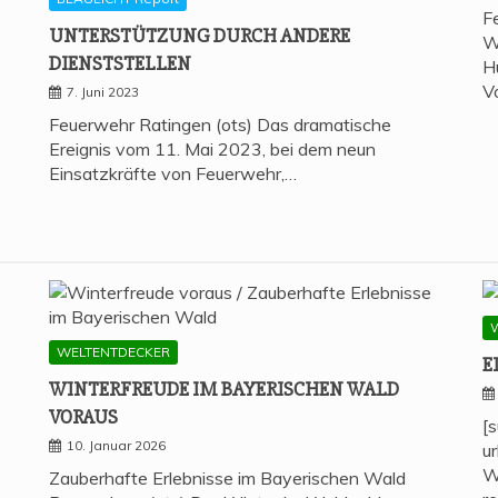
F
UNTER­STÜT­ZUNG DURCH ANDE­RE
W
DIENSTSTELLEN
H
V
7. Juni 2023
Feuerwehr Ratingen (ots) Das dramatische
Ereignis vom 11. Mai 2023, bei dem neun
Einsatzkräfte von Feuerwehr,…
WELTENTDECKER
E
WIN­TER­FREU­DE IM BAYE­RI­SCHEN WALD
VORAUS
[
10. Januar 2026
u
W
Zauberhafte Erlebnisse im Bayerischen Wald