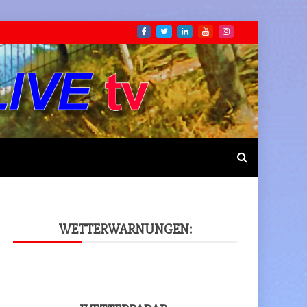
WET­TER­WAR­NUN­GEN: