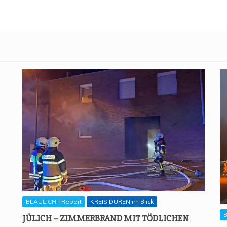
BLAULICHT Report
KREIS DÜREN im Blick
B
JÜLICH – ZIM­MER­BRAND MIT TÖD­LI­CHEN