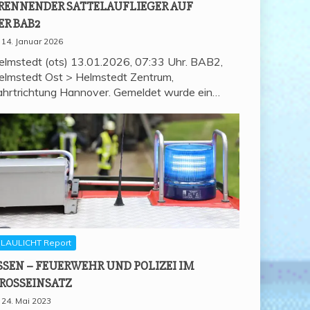
REN­NEN­DER SAT­TEL­AUF­LIE­GER AUF
ER BAB2
14. Januar 2026
elmstedt (ots) 13.01.2026, 07:33 Uhr. BAB2,
elmstedt Ost > Helmstedt Zentrum,
ahrtrichtung Hannover. Gemeldet wurde ein…
LAULICHT Report
SSEN – FEU­ER­WEHR UND POLI­ZEI IM
ROSSEINSATZ
24. Mai 2023