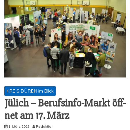
KREIS DÜREN im Blick
Jülich – Berufs­in­fo-Markt öff­
net am 17. März
1. März 2023
Redaktion