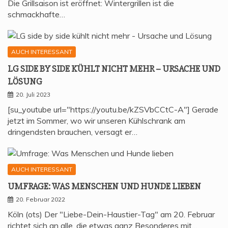
Die Grillsaison ist eröffnet: Wintergrillen ist die
schmackhafte…
AUCH INTERESSANT
LG SIDE BY SIDE KÜHLT NICHT MEHR – URSA­CHE UND
LÖSUNG
20. Juli 2023
[su_youtube url="https://youtu.be/kZSVbCCtC-A"] Gerade
jetzt im Sommer, wo wir unseren Kühlschrank am
dringendsten brauchen, versagt er…
AUCH INTERESSANT
UMFRA­GE: WAS MEN­SCHEN UND HUN­DE LIEBEN
20. Februar 2022
Köln (ots) Der "Liebe-Dein-Haustier-Tag" am 20. Februar
richtet sich an alle, die etwas ganz Besonderes mit…