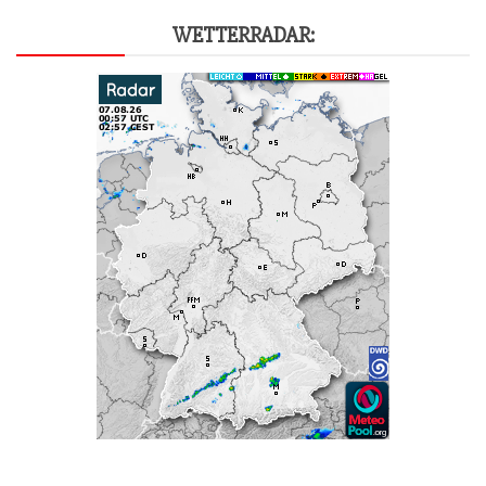
WET­TER­RA­DAR: