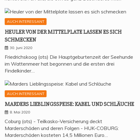
AUCH INTERESSANT
HEU­LER VON DER MIT­TEL­P­LA­TE LAS­SEN ES SICH
SCHMECKEN
30. Juni 2020
Friedrichskoog (ots) Die Hauptgeburtenzeit der Seehunde
im Wattenmeer hat begonnen und die ersten drei
Findelkinder…
AUCH INTERESSANT
MAR­DERS LIEB­LINGS­SPEI­SE: KABEL UND SCHLÄUCHE
8. Mai 2020
Coburg (ots) - Teilkasko-Versicherung deckt
Marderschäden und deren Folgen - HUK-COBURG:
Marderschäden kosteten 14,5 Millionen Euro…