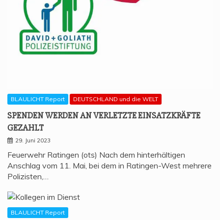
BLAULICHT Report
DEUTSCHLAND und die WELT
SPEN­DEN WER­DEN AN VER­LETZ­TE EIN­SATZ­KRÄF­TE
GEZAHLT
29. Juni 2023
Feuerwehr Ratingen (ots) Nach dem hinterhältigen
Anschlag vom 11. Mai, bei dem in Ratingen-West mehrere
Polizisten,…
BLAULICHT Report