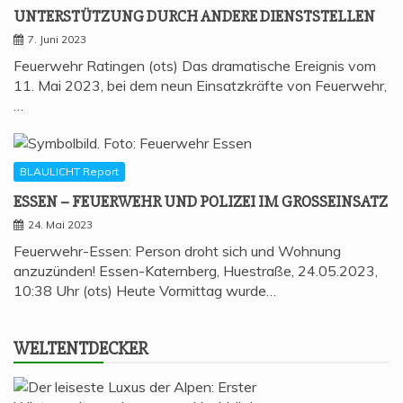
UNTER­STÜT­ZUNG DURCH ANDE­RE DIENSTSTELLEN
7. Juni 2023
Feuerwehr Ratingen (ots) Das dramatische Ereignis vom
11. Mai 2023, bei dem neun Einsatzkräfte von Feuerwehr,
…
BLAULICHT Report
ESSEN – FEU­ER­WEHR UND POLI­ZEI IM GROSSEINSATZ
24. Mai 2023
Feuerwehr-Essen: Person droht sich und Wohnung
anzuzünden! Essen-Katernberg, Huestraße, 24.05.2023,
10:38 Uhr (ots) Heute Vormittag wurde…
WELT­ENT­DE­CKER