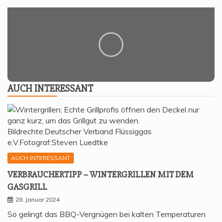
AUCH INTER­ES­SANT
AUCH INTERESSANT
VER­BRAU­CHER­TIPP – WIN­TER­GRIL­LEN MIT DEM
GASGRILL
28. Januar 2024
So gelingt das BBQ-Vergnügen bei kalten Temperaturen