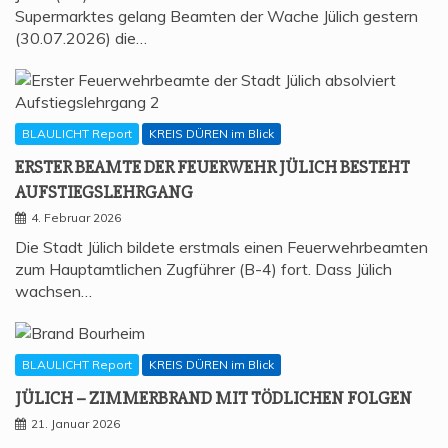
Supermarktes gelang Beamten der Wache Jülich gestern
(30.07.2026) die…
BLAULICHT Report
KREIS DÜREN im Blick
ERS­TER BEAM­TE DER FEU­ER­WEHR JÜLICH BESTEHT
AUFSTIEGSLEHRGANG
4. Februar 2026
Die Stadt Jülich bildete erstmals einen Feuerwehrbeamten
zum Hauptamtlichen Zugführer (B-4) fort. Dass Jülich
wachsen…
BLAULICHT Report
KREIS DÜREN im Blick
JÜLICH – ZIM­MER­BRAND MIT TÖD­LI­CHEN FOLGEN
21. Januar 2026