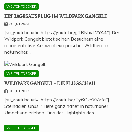
WELTENTDECKER
EIN TAGES­AUS­FLUG IM WILD­PARK GANGELT
20. Juli 2023
[su_youtube url="https://youtu.be/gTRNuvL2YA4"] Der
Wildpark Gangelt bietet seinen Besuchern eine
repräsentative Auswahl europäischer Wildtiere in
naturnaher…
WELTENTDECKER
WILD­PARK GAN­GELT – DIE FLUGSCHAU
20. Juli 2023
[su_youtube url="https://youtu.be/Ty6CxYXVvfg"]
Steinadler, Uhus, "Tiere ganz nahe" in naturnaher
Umgebung erleben. Eins der Highlights des…
WELTENTDECKER