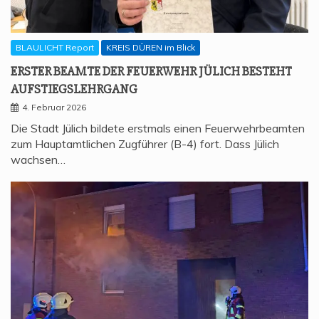
BLAULICHT Report
KREIS DÜREN im Blick
ERS­TER BEAM­TE DER FEU­ER­WEHR JÜLICH BESTEHT
AUFSTIEGSLEHRGANG
4. Februar 2026
Die Stadt Jülich bildete erstmals einen Feuerwehrbeamten
zum Hauptamtlichen Zugführer (B-4) fort. Dass Jülich
wachsen…