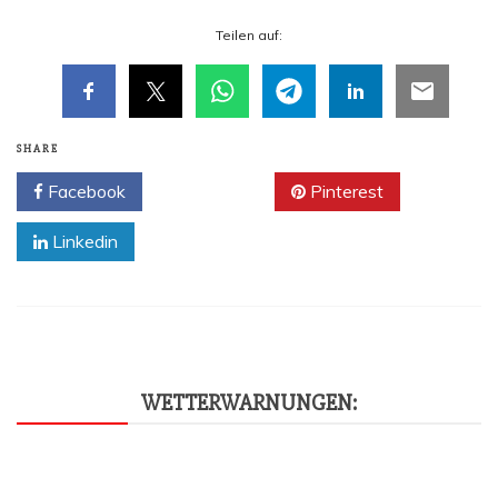
Tei­len auf:
SHARE
Facebook
Twitter
Pinterest
Linkedin
WET­TER­WAR­NUN­GEN: