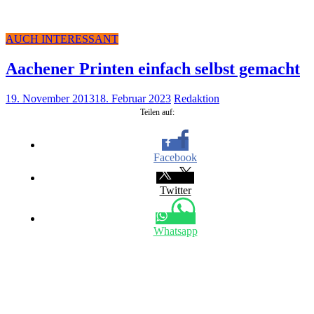
AUCH INTERESSANT
Aache­ner Prin­ten ein­fach selbst gemacht
19. November 2013
18. Februar 2023
Redaktion
Tei­len auf:
Face­book
Twit­ter
Whats­app