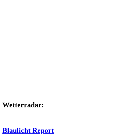
Wet­ter­ra­dar:
Blau­licht Report