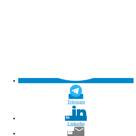
Tele­gram
Lin­ke­din