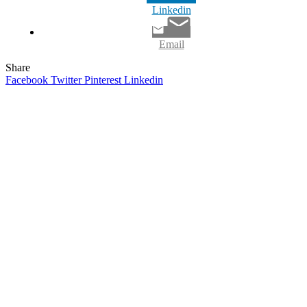
Lin­ke­din
Email
Share
Facebook
Twitter
Pinterest
Linkedin