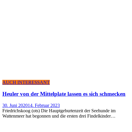
AUCH INTERESSANT
Heu­ler von der Mit­tel­p­la­te las­sen es sich schmecken
30. Juni 2020
14. Februar 2023
Friedrichskoog (ots) Die Hauptgeburtenzeit der Seehunde im
Wattenmeer hat begonnen und die ersten drei Findelkinder…