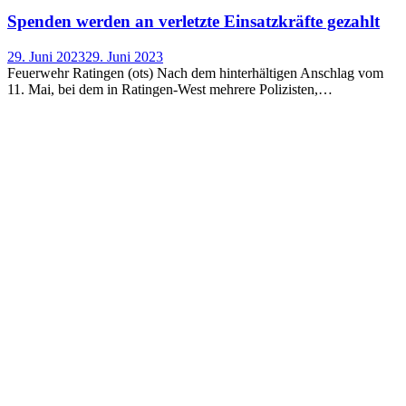
Spen­den wer­den an ver­letz­te Ein­satz­kräf­te gezahlt
29. Juni 2023
29. Juni 2023
Feuerwehr Ratingen (ots) Nach dem hinterhältigen Anschlag vom
11. Mai, bei dem in Ratingen-West mehrere Polizisten,…