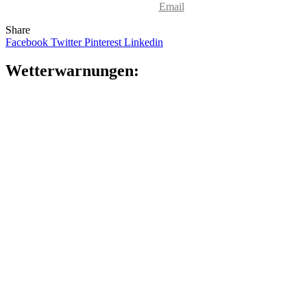
Email
Share
Facebook
Twitter
Pinterest
Linkedin
Wet­ter­war­nun­gen: