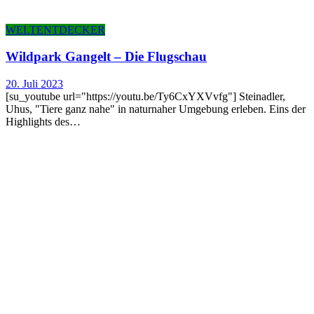
WELTENTDECKER
Wild­park Gan­gelt – Die Flugschau
20. Juli 2023
[su_youtube url="https://youtu.be/Ty6CxYXVvfg"] Steinadler,
Uhus, "Tiere ganz nahe" in naturnaher Umgebung erleben. Eins der
Highlights des…