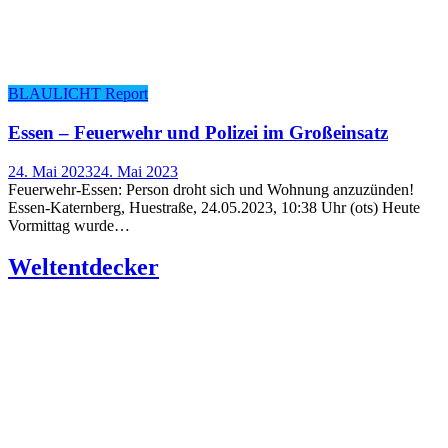
BLAULICHT Report
Essen – Feu­er­wehr und Poli­zei im Großeinsatz
24. Mai 2023
24. Mai 2023
Feuerwehr-Essen: Person droht sich und Wohnung anzuzünden!
Essen-Katernberg, Huestraße, 24.05.2023, 10:38 Uhr (ots) Heute
Vormittag wurde…
Welt­ent­de­cker