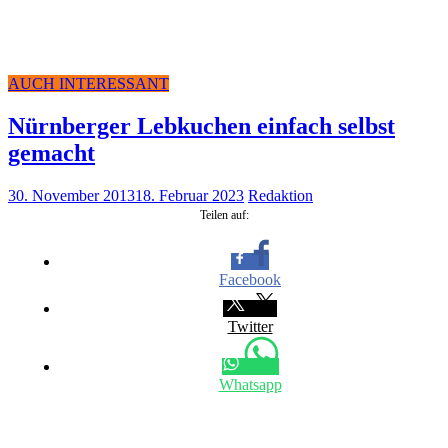
AUCH INTERESSANT
Nürn­ber­ger Leb­ku­chen ein­fach selbst
gemacht
30. November 2013
18. Februar 2023
Redaktion
Tei­len auf:
Face­book
Twit­ter
Whats­app