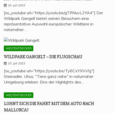
20. Juli 2023
[su_youtube url="https://youtu.be/gTRNuvL2YA4"] Der
Wildpark Gangelt bietet seinen Besuchern eine
repräsentative Auswahl europäischer Wildtiere in
naturnaher…
WELTENTDECKER
WILD­PARK GAN­GELT – DIE FLUGSCHAU
20. Juli 2023
[su_youtube url="https://youtu.be/Ty6CxYXVvfg"]
Steinadler, Uhus, "Tiere ganz nahe" in naturnaher
Umgebung erleben. Eins der Highlights des…
WELTENTDECKER
LOHNT SICH DIE FAHRT MIT DEM AUTO NACH
MALLORCA?