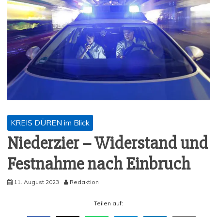
KREIS DÜREN im Blick
Nie­der­zier – Wider­stand und
Fest­nah­me nach Einbruch
11. August 2023
Redaktion
Tei­len auf: