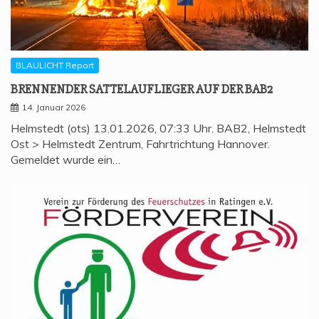
BLAULICHT Report
BREN­NEN­DER SAT­TEL­AUF­LIE­GER AUF DER BAB2
14. Januar 2026
Helmstedt (ots) 13.01.2026, 07:33 Uhr. BAB2, Helmstedt
Ost > Helmstedt Zentrum, Fahrtrichtung Hannover.
Gemeldet wurde ein…