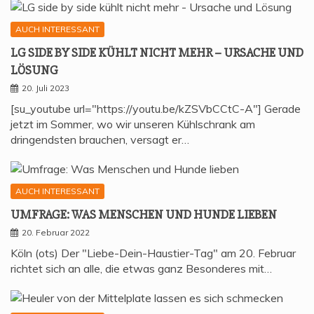
AUCH INTERESSANT
LG SIDE BY SIDE KÜHLT NICHT MEHR – URSA­CHE UND
LÖSUNG
20. Juli 2023
[su_youtube url="https://youtu.be/kZSVbCCtC-A"] Gerade
jetzt im Sommer, wo wir unseren Kühlschrank am
dringendsten brauchen, versagt er…
AUCH INTERESSANT
UMFRA­GE: WAS MEN­SCHEN UND HUN­DE LIEBEN
20. Februar 2022
Köln (ots) Der "Liebe-Dein-Haustier-Tag" am 20. Februar
richtet sich an alle, die etwas ganz Besonderes mit…