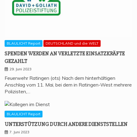
BLAULICHT Report
DEUTSCHLAND und die WELT
SPEN­DEN WER­DEN AN VER­LETZ­TE EIN­SATZ­KRÄF­TE
GEZAHLT
29. Juni 2023
Feuerwehr Ratingen (ots) Nach dem hinterhältigen
Anschlag vom 11. Mai, bei dem in Ratingen-West mehrere
Polizisten,…
BLAULICHT Report
UNTER­STÜT­ZUNG DURCH ANDE­RE DIENSTSTELLEN
7. Juni 2023