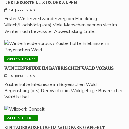
DER LEI­SES­TE LUXUS DER ALPEN
14. Januar 2026
Erster Winterweitwanderweg am Hochkönig
Villach/Hochkönig (ots) Viele Menschen sehnen sich im
Winter nach bewusster Abwechslung. Stille…
WELTENTDECKER
WIN­TER­FREU­DE IM BAYE­RI­SCHEN WALD VORAUS
10. Januar 2026
Zauberhafte Erlebnisse im Bayerischen Wald
Regensburg (ots) Der Winter im Waldgebirge Bayerischer
Wald ist bei…
WELTENTDECKER
EIN TAGES­AUS­FLUG IM WILD­PARK GANGELT