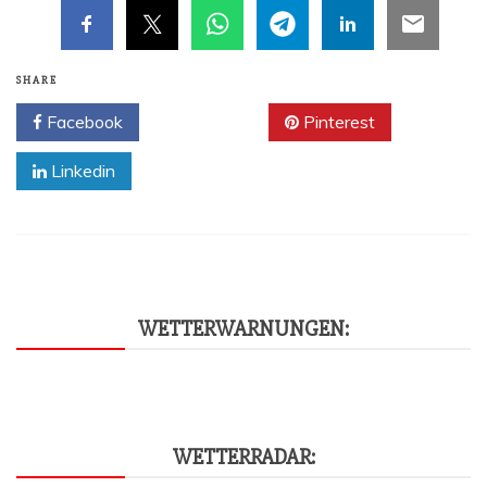
SHARE
Facebook
Twitter
Pinterest
Linkedin
WET­TER­WAR­NUN­GEN:
WET­TER­RA­DAR: