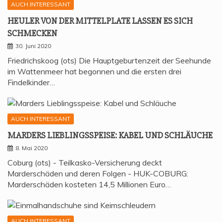
AUCH INTERESSANT
HEU­LER VON DER MIT­TEL­P­LA­TE LAS­SEN ES SICH
SCHMECKEN
30. Juni 2020
Friedrichskoog (ots) Die Hauptgeburtenzeit der Seehunde
im Wattenmeer hat begonnen und die ersten drei
Findelkinder…
AUCH INTERESSANT
MAR­DERS LIEB­LINGS­SPEI­SE: KABEL UND SCHLÄUCHE
8. Mai 2020
Coburg (ots) - Teilkasko-Versicherung deckt
Marderschäden und deren Folgen - HUK-COBURG:
Marderschäden kosteten 14,5 Millionen Euro…
AUCH INTERESSANT