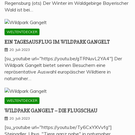
Regensburg (ots) Der Winter im Waldgebirge Bayerischer
Wald ist bei…
WELTENTDECKER
EIN TAGES­AUS­FLUG IM WILD­PARK GANGELT
20. Juli 2023
[su_youtube url="https://youtu.be/gTRNuvL2YA4"] Der
Wildpark Gangelt bietet seinen Besuchern eine
repräsentative Auswahl europäischer Wildtiere in
naturnaher…
WELTENTDECKER
WILD­PARK GAN­GELT – DIE FLUGSCHAU
20. Juli 2023
[su_youtube url="https://youtu.be/Ty6CxYXVvfg"]
Steinadler, Uhus, "Tiere ganz nahe" in naturnaher