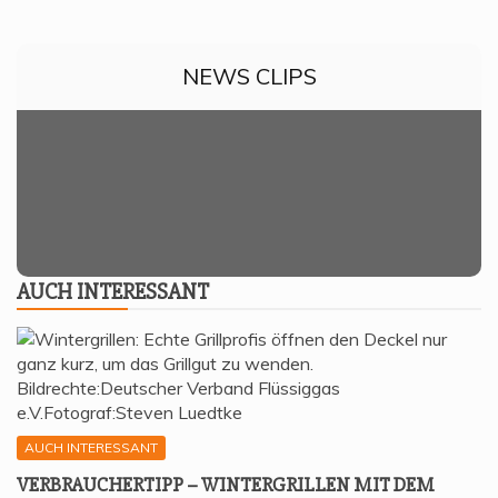
NEWS CLIPS
AUCH INTER­ES­SANT
AUCH INTERESSANT
VER­BRAU­CHER­TIPP – WIN­TER­GRIL­LEN MIT DEM