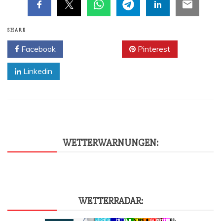
SHARE
Facebook
Twitter
Pinterest
Linkedin
WET­TER­WAR­NUN­GEN:
WET­TER­RA­DAR: