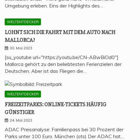
Umgebung erleben. Eins der Highlights des…
WELTENTDECKER
LOHNT SICH DIE FAHRT MIT DEM AUTO NACH
MALLORCA?
30. Mai 2023
[su_youtube url="https://youtu.be/CN-ABwBiOd0"]
Mallorca gehört zu den beliebtesten Ferienzielen der
Deutschen. Aber ist das Fliegen die…
WELTENTDECKER
FREI­ZEIT­PARKS: ONLINE-TICKETS HÄU­FIG
GÜNSTIGER
24. Mai 2023
ADAC Preisanalyse: Familienpass bei 30 Prozent der
Parks unter 100 Euro. München (ots) Der ADAC hat…