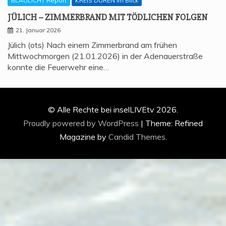
BLAULICHT Report
KREIS DÜREN im Blick
JÜLICH – ZIM­MER­BRAND MIT TÖD­LI­CHEN FOLGEN
21. Januar 2026
Jülich (ots) Nach einem Zimmerbrand am frühen
Mittwochmorgen (21.01.2026) in der Adenauerstraße
konnte die Feuerwehr eine…
© Alle Rechte bei inselLIVEtv 2026.
Proudly powered by WordPress
|
Theme: Refined
Magazine by
Candid Themes
.