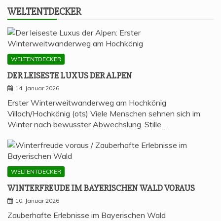
WELT­ENT­DE­CKER
WELTENTDECKER
DER LEI­SES­TE LUXUS DER ALPEN
14. Januar 2026
Erster Winterweitwanderweg am Hochkönig
Villach/Hochkönig (ots) Viele Menschen sehnen sich im
Winter nach bewusster Abwechslung. Stille…
WELTENTDECKER
WIN­TER­FREU­DE IM BAYE­RI­SCHEN WALD VORAUS
10. Januar 2026
Zauberhafte Erlebnisse im Bayerischen Wald