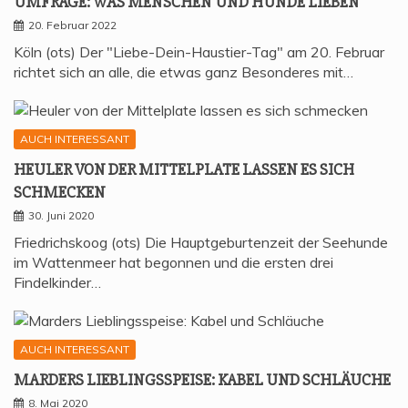
UMFRA­GE: WAS MEN­SCHEN UND HUN­DE LIEBEN
20. Februar 2022
Köln (ots) Der "Liebe-Dein-Haustier-Tag" am 20. Februar
richtet sich an alle, die etwas ganz Besonderes mit…
AUCH INTERESSANT
HEU­LER VON DER MIT­TEL­P­LA­TE LAS­SEN ES SICH
SCHMECKEN
30. Juni 2020
Friedrichskoog (ots) Die Hauptgeburtenzeit der Seehunde
im Wattenmeer hat begonnen und die ersten drei
Findelkinder…
AUCH INTERESSANT
MAR­DERS LIEB­LINGS­SPEI­SE: KABEL UND SCHLÄUCHE
8. Mai 2020