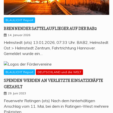
BLAULICHT Report
BREN­NEN­DER SAT­TEL­AUF­LIE­GER AUF DER BAB2
14. Januar 2026
Helmstedt (ots) 13.01.2026, 07:33 Uhr. BAB2, Helmstedt
Ost > Helmstedt Zentrum, Fahrtrichtung Hannover.
Gemeldet wurde ein…
BLAULICHT Report
DEUTSCHLAND und die WELT
SPEN­DEN WER­DEN AN VER­LETZ­TE EIN­SATZ­KRÄF­TE
GEZAHLT
29. Juni 2023
Feuerwehr Ratingen (ots) Nach dem hinterhältigen
Anschlag vom 11. Mai, bei dem in Ratingen-West mehrere
Polizisten,…