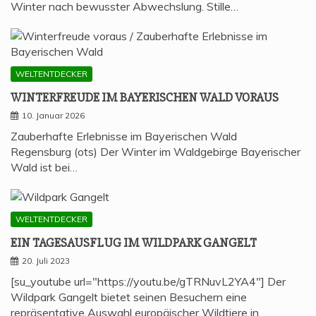
Winter nach bewusster Abwechslung. Stille…
WELTENTDECKER
WIN­TER­FREU­DE IM BAYE­RI­SCHEN WALD VORAUS
10. Januar 2026
Zauberhafte Erlebnisse im Bayerischen Wald
Regensburg (ots) Der Winter im Waldgebirge Bayerischer
Wald ist bei…
WELTENTDECKER
EIN TAGES­AUS­FLUG IM WILD­PARK GANGELT
20. Juli 2023
[su_youtube url="https://youtu.be/gTRNuvL2YA4"] Der
Wildpark Gangelt bietet seinen Besuchern eine
repräsentative Auswahl europäischer Wildtiere in