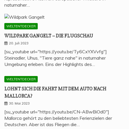
naturnaher…
WELTENTDECKER
WILD­PARK GAN­GELT – DIE FLUGSCHAU
20. Juli 2023
[su_youtube url="https://youtu.be/Ty6CxYXVvfg"]
Steinadler, Uhus, "Tiere ganz nahe" in naturnaher
Umgebung erleben. Eins der Highlights des…
WELTENTDECKER
LOHNT SICH DIE FAHRT MIT DEM AUTO NACH
MALLORCA?
30. Mai 2023
[su_youtube url="https://youtu.be/CN-ABwBiOd0"]
Mallorca gehört zu den beliebtesten Ferienzielen der
Deutschen. Aber ist das Fliegen die…