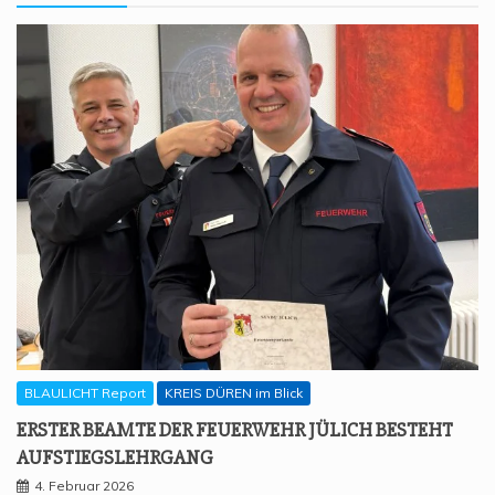
BLAULICHT Report
KREIS DÜREN im Blick
ERS­TER BEAM­TE DER FEU­ER­WEHR JÜLICH BESTEHT
AUFSTIEGSLEHRGANG
4. Februar 2026