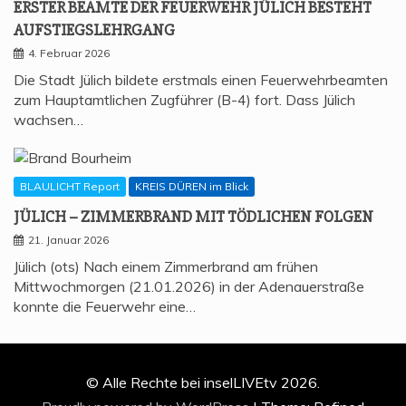
ERS­TER BEAM­TE DER FEU­ER­WEHR JÜLICH BESTEHT
AUFSTIEGSLEHRGANG
4. Februar 2026
Die Stadt Jülich bildete erstmals einen Feuerwehrbeamten
zum Hauptamtlichen Zugführer (B-4) fort. Dass Jülich
wachsen…
BLAULICHT Report
KREIS DÜREN im Blick
JÜLICH – ZIM­MER­BRAND MIT TÖD­LI­CHEN FOLGEN
21. Januar 2026
Jülich (ots) Nach einem Zimmerbrand am frühen
Mittwochmorgen (21.01.2026) in der Adenauerstraße
konnte die Feuerwehr eine…
© Alle Rechte bei inselLIVEtv 2026.