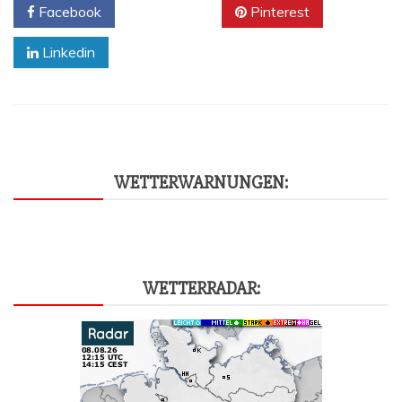
Facebook
Twitter
Pinterest
Linkedin
WET­TER­WAR­NUN­GEN:
WET­TER­RA­DAR: