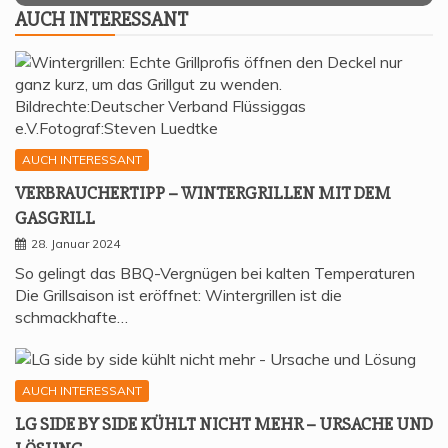
AUCH INTER­ES­SANT
AUCH INTERESSANT
VER­BRAU­CHER­TIPP – WIN­TER­GRIL­LEN MIT DEM
GASGRILL
28. Januar 2024
So gelingt das BBQ-Vergnügen bei kalten Temperaturen
Die Grillsaison ist eröffnet: Wintergrillen ist die
schmackhafte…
AUCH INTERESSANT
LG SIDE BY SIDE KÜHLT NICHT MEHR – URSA­CHE UND