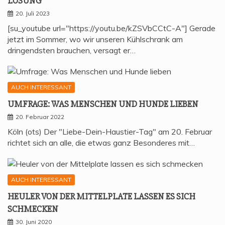
LÖSUNG
20. Juli 2023
[su_youtube url="https://youtu.be/kZSVbCCtC-A"] Gerade
jetzt im Sommer, wo wir unseren Kühlschrank am
dringendsten brauchen, versagt er…
AUCH INTERESSANT
UMFRA­GE: WAS MEN­SCHEN UND HUN­DE LIEBEN
20. Februar 2022
Köln (ots) Der "Liebe-Dein-Haustier-Tag" am 20. Februar
richtet sich an alle, die etwas ganz Besonderes mit…
AUCH INTERESSANT
HEU­LER VON DER MIT­TEL­P­LA­TE LAS­SEN ES SICH
SCHMECKEN
30. Juni 2020