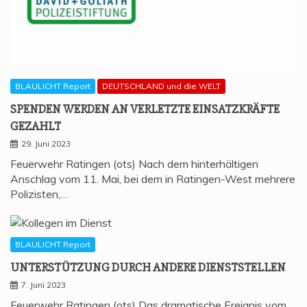
BLAULICHT Report
DEUTSCHLAND und die WELT
SPEN­DEN WER­DEN AN VER­LETZ­TE EIN­SATZ­KRÄF­TE
GEZAHLT
29. Juni 2023
Feuerwehr Ratingen (ots) Nach dem hinterhältigen
Anschlag vom 11. Mai, bei dem in Ratingen-West mehrere
Polizisten,…
BLAULICHT Report
UNTER­STÜT­ZUNG DURCH ANDE­RE DIENSTSTELLEN
7. Juni 2023
Feuerwehr Ratingen (ots) Das dramatische Ereignis vom