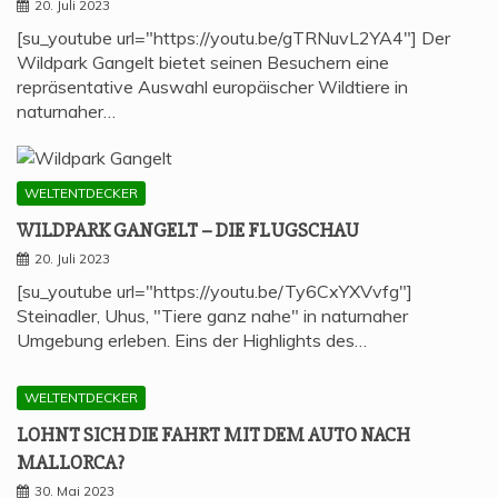
20. Juli 2023
[su_youtube url="https://youtu.be/gTRNuvL2YA4"] Der
Wildpark Gangelt bietet seinen Besuchern eine
repräsentative Auswahl europäischer Wildtiere in
naturnaher…
WELTENTDECKER
WILD­PARK GAN­GELT – DIE FLUGSCHAU
20. Juli 2023
[su_youtube url="https://youtu.be/Ty6CxYXVvfg"]
Steinadler, Uhus, "Tiere ganz nahe" in naturnaher
Umgebung erleben. Eins der Highlights des…
WELTENTDECKER
LOHNT SICH DIE FAHRT MIT DEM AUTO NACH
MALLORCA?
30. Mai 2023