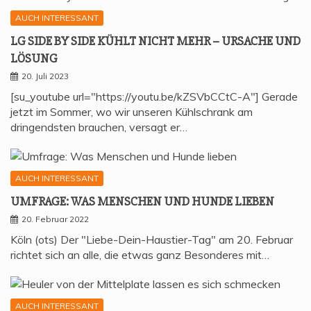
AUCH INTERESSANT
LG SIDE BY SIDE KÜHLT NICHT MEHR – URSA­CHE UND
LÖSUNG
20. Juli 2023
[su_youtube url="https://youtu.be/kZSVbCCtC-A"] Gerade
jetzt im Sommer, wo wir unseren Kühlschrank am
dringendsten brauchen, versagt er…
AUCH INTERESSANT
UMFRA­GE: WAS MEN­SCHEN UND HUN­DE LIEBEN
20. Februar 2022
Köln (ots) Der "Liebe-Dein-Haustier-Tag" am 20. Februar
richtet sich an alle, die etwas ganz Besonderes mit…
AUCH INTERESSANT