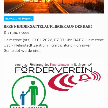
BLAULICHT Report
BREN­NEN­DER SAT­TEL­AUF­LIE­GER AUF DER BAB2
14. Januar 2026
Helmstedt (ots) 13.01.2026, 07:33 Uhr. BAB2, Helmstedt
Ost > Helmstedt Zentrum, Fahrtrichtung Hannover.
Gemeldet wurde ein…