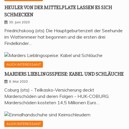
HEU­LER VON DER MIT­TEL­P­LA­TE LAS­SEN ES SICH
SCHMECKEN
30. Juni 2020
Friedrichskoog (ots) Die Hauptgeburtenzeit der Seehunde
im Wattenmeer hat begonnen und die ersten drei
Findelkinder…
AUCH INTERESSANT
MAR­DERS LIEB­LINGS­SPEI­SE: KABEL UND SCHLÄUCHE
8. Mai 2020
Coburg (ots) - Teilkasko-Versicherung deckt
Marderschäden und deren Folgen - HUK-COBURG:
Marderschäden kosteten 14,5 Millionen Euro…
AUCH INTERESSANT