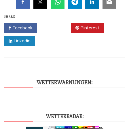
SHARE
Facebook
Twitter
Pinterest
Linkedin
WET­TER­WAR­NUN­GEN:
WET­TER­RA­DAR: