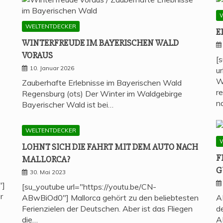
WELTENTDECKER
E
WIN­TER­FREU­DE IM BAYE­RI­SCHEN WALD
VORAUS
[
10. Januar 2026
u
W
Zauberhafte Erlebnisse im Bayerischen Wald
r
Regensburg (ots) Der Winter im Waldgebirge
n
Bayerischer Wald ist bei…
WELTENTDECKER
LOHNT SICH DIE FAHRT MIT DEM AUTO NACH
F
MALLORCA?
G
30. Mai 2023
"]
[su_youtube url="https://youtu.be/CN-
r
ABwBiOd0"] Mallorca gehört zu den beliebtesten
A
Ferienzielen der Deutschen. Aber ist das Fliegen
d
die…
A