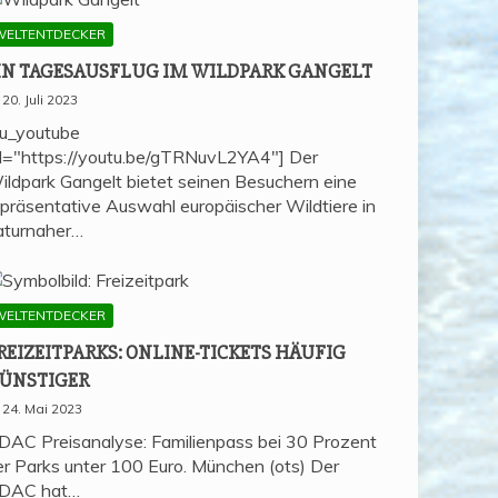
WELTENTDECKER
IN TAGES­AUS­FLUG IM WILD­PARK GANGELT
20. Juli 2023
su_youtube
rl="https://youtu.be/gTRNuvL2YA4"] Der
ildpark Gangelt bietet seinen Besuchern eine
epräsentative Auswahl europäischer Wildtiere in
aturnaher…
WELTENTDECKER
REI­ZEIT­PARKS: ONLINE-TICKETS HÄU­FIG
ÜNSTIGER
24. Mai 2023
DAC Preisanalyse: Familienpass bei 30 Prozent
er Parks unter 100 Euro. München (ots) Der
DAC hat…