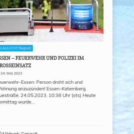
LAULICHT Report
SSEN – FEU­ER­WEHR UND POLI­ZEI IM
ROSSEINSATZ
24. Mai 2023
euerwehr-Essen: Person droht sich und
ohnung anzuzünden! Essen-Katernberg,
uestraße, 24.05.2023, 10:38 Uhr (ots) Heute
ormittag wurde…