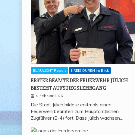
BLAULICHT Report
KREIS DÜREN im Blick
ERS­TER BEAM­TE DER FEU­ER­WEHR JÜLICH
BESTEHT AUFSTIEGSLEHRGANG
4. Februar 2026
Die Stadt Jülich bildete erstmals einen
Feuerwehrbeamten zum Hauptamtlichen
Zugführer (B-4) fort. Dass Jülich wachsen…