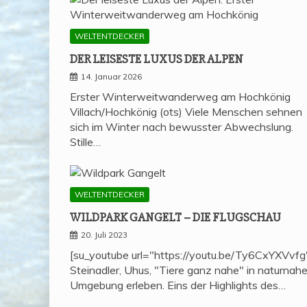
WELTENTDECKER
DER LEI­SES­TE LUXUS DER ALPEN
14. Januar 2026
Erster Winterweitwanderweg am Hochkönig
Villach/Hochkönig (ots) Viele Menschen sehnen
sich im Winter nach bewusster Abwechslung.
Stille…
WELTENTDECKER
WILD­PARK GAN­GELT – DIE FLUGSCHAU
20. Juli 2023
[su_youtube url="https://youtu.be/Ty6CxYXVvfg
Steinadler, Uhus, "Tiere ganz nahe" in naturnahe
Umgebung erleben. Eins der Highlights des…