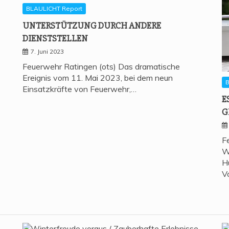
BLAULICHT Report
UNTER­STÜT­ZUNG DURCH ANDE­RE
DIENSTSTELLEN
7. Juni 2023
Feuerwehr Ratingen (ots) Das dramatische
Ereignis vom 11. Mai 2023, bei dem neun
B
Einsatzkräfte von Feuerwehr,…
E
G
F
W
H
V