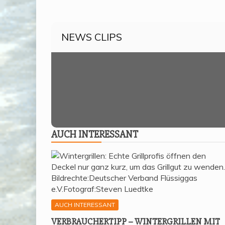
NEWS CLIPS
AUCH INTER­ES­SANT
AUCH INTERESSANT
VER­BRAU­CHER­TIPP – WIN­TER­GRIL­LEN MIT