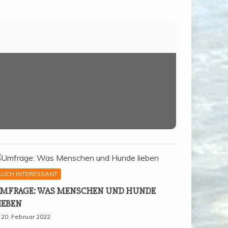
AUCH INTERESSANT
MFRA­GE: WAS MEN­SCHEN UND HUN­DE
IEBEN
20. Februar 2022