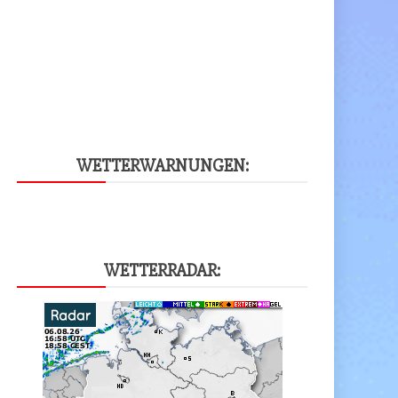
WET­TER­WAR­NUN­GEN:
WET­TER­RA­DAR: