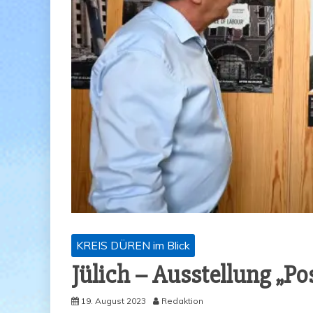
KREIS DÜREN im Blick
Jülich – Aus­stel­lung „P
19. August 2023
Redaktion