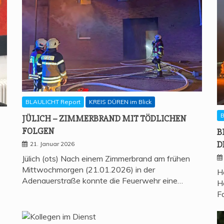
BLAULICHT Report
KREIS DÜREN im Blick
B
JÜLICH – ZIM­MER­BRAND MIT TÖD­LI­CHEN
FOLGEN
B
D
21. Januar 2026
Jülich (ots) Nach einem Zimmerbrand am frühen
Mittwochmorgen (21.01.2026) in der
H
Adenauerstraße konnte die Feuerwehr eine…
H
F