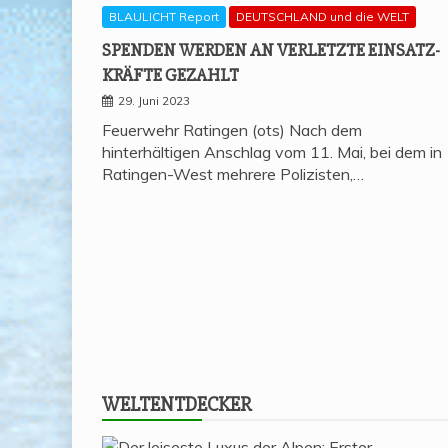
BLAULICHT Report
DEUTSCHLAND und die WELT
SPEN­DEN WER­DEN AN VER­LETZ­TE EIN­SATZ­
KRÄF­TE GEZAHLT
29. Juni 2023
Feuerwehr Ratingen (ots) Nach dem
hinterhältigen Anschlag vom 11. Mai, bei dem in
Ratingen-West mehrere Polizisten,…
WELT­ENT­DE­CKER