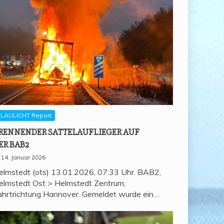
LAULICHT Report
REN­NEN­DER SAT­TEL­AUF­LIE­GER AUF
ER BAB2
14. Januar 2026
elmstedt (ots) 13.01.2026, 07:33 Uhr. BAB2,
elmstedt Ost > Helmstedt Zentrum,
ahrtrichtung Hannover. Gemeldet wurde ein…