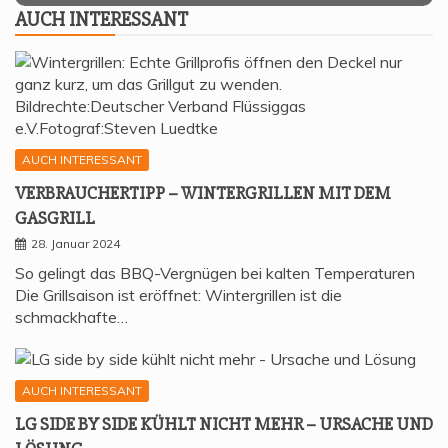
AUCH INTER­ES­SANT
AUCH INTERESSANT
VER­BRAU­CHER­TIPP – WIN­TER­GRIL­LEN MIT DEM
GASGRILL
28. Januar 2024
So gelingt das BBQ-Vergnügen bei kalten Temperaturen
Die Grillsaison ist eröffnet: Wintergrillen ist die
schmackhafte…
AUCH INTERESSANT
LG SIDE BY SIDE KÜHLT NICHT MEHR – URSA­CHE UND