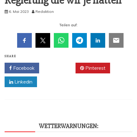
Regie­rung die wir je hatten
6. Mai 2023
Redaktion
Tei­len auf:
SHARE
Facebook
Twitter
Pinterest
Linkedin
WET­TER­WAR­NUN­GEN: