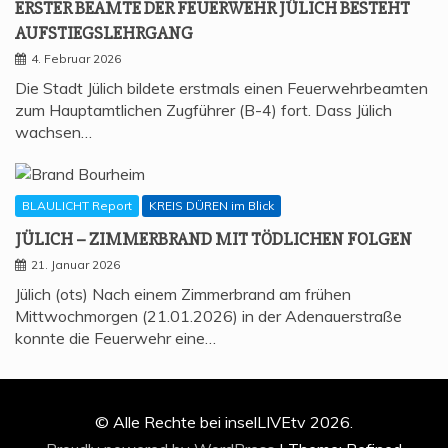
ERS­TER BEAM­TE DER FEU­ER­WEHR JÜLICH BESTEHT
AUFSTIEGSLEHRGANG
4. Februar 2026
Die Stadt Jülich bildete erstmals einen Feuerwehrbeamten
zum Hauptamtlichen Zugführer (B-4) fort. Dass Jülich
wachsen…
BLAULICHT Report
KREIS DÜREN im Blick
JÜLICH – ZIM­MER­BRAND MIT TÖD­LI­CHEN FOLGEN
21. Januar 2026
Jülich (ots) Nach einem Zimmerbrand am frühen
Mittwochmorgen (21.01.2026) in der Adenauerstraße
konnte die Feuerwehr eine…
© Alle Rechte bei inselLIVEtv 2026.