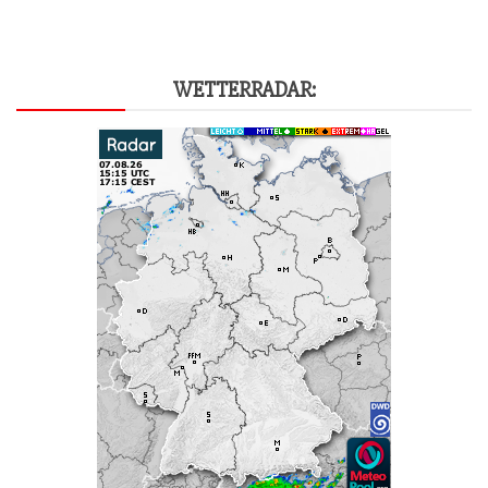
WET­TER­RA­DAR: