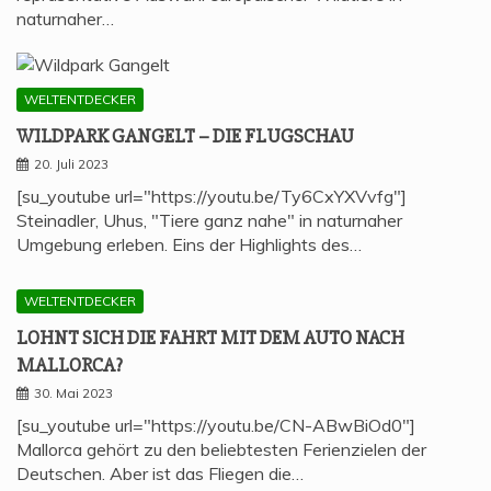
naturnaher…
WELTENTDECKER
WILD­PARK GAN­GELT – DIE FLUGSCHAU
20. Juli 2023
[su_youtube url="https://youtu.be/Ty6CxYXVvfg"]
Steinadler, Uhus, "Tiere ganz nahe" in naturnaher
Umgebung erleben. Eins der Highlights des…
WELTENTDECKER
LOHNT SICH DIE FAHRT MIT DEM AUTO NACH
MALLORCA?
30. Mai 2023
[su_youtube url="https://youtu.be/CN-ABwBiOd0"]
Mallorca gehört zu den beliebtesten Ferienzielen der
Deutschen. Aber ist das Fliegen die…