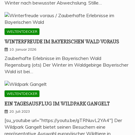
Winter nach bewusster Abwechslung. Stille…
WELTENTDECKER
WIN­TER­FREU­DE IM BAYE­RI­SCHEN WALD VORAUS
10. Januar 2026
Zauberhafte Erlebnisse im Bayerischen Wald
Regensburg (ots) Der Winter im Waldgebirge Bayerischer
Wald ist bei…
WELTENTDECKER
EIN TAGES­AUS­FLUG IM WILD­PARK GANGELT
20. Juli 2023
[su_youtube url="https://youtu.be/gTRNuvL2YA4"] Der
Wildpark Gangelt bietet seinen Besuchern eine
repräsentative Auswahl europäischer Wildtiere in