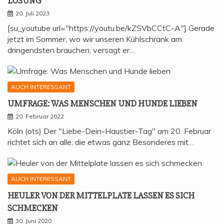
LÖSUNG
20. Juli 2023
[su_youtube url="https://youtu.be/kZSVbCCtC-A"] Gerade
jetzt im Sommer, wo wir unseren Kühlschrank am
dringendsten brauchen, versagt er…
AUCH INTERESSANT
UMFRA­GE: WAS MEN­SCHEN UND HUN­DE LIEBEN
20. Februar 2022
Köln (ots) Der "Liebe-Dein-Haustier-Tag" am 20. Februar
richtet sich an alle, die etwas ganz Besonderes mit…
AUCH INTERESSANT
HEU­LER VON DER MIT­TEL­P­LA­TE LAS­SEN ES SICH
SCHMECKEN
30. Juni 2020