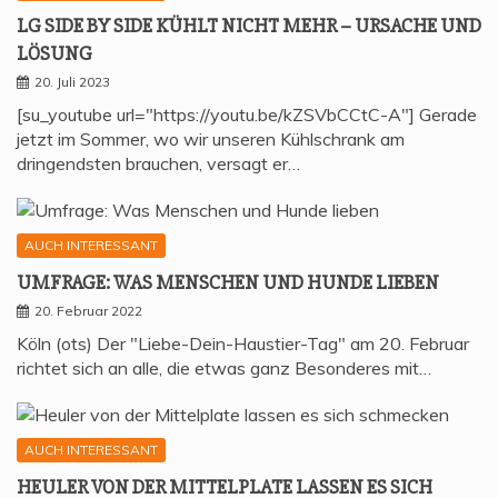
LG SIDE BY SIDE KÜHLT NICHT MEHR – URSA­CHE UND
LÖSUNG
20. Juli 2023
[su_youtube url="https://youtu.be/kZSVbCCtC-A"] Gerade
jetzt im Sommer, wo wir unseren Kühlschrank am
dringendsten brauchen, versagt er…
AUCH INTERESSANT
UMFRA­GE: WAS MEN­SCHEN UND HUN­DE LIEBEN
20. Februar 2022
Köln (ots) Der "Liebe-Dein-Haustier-Tag" am 20. Februar
richtet sich an alle, die etwas ganz Besonderes mit…
AUCH INTERESSANT
HEU­LER VON DER MIT­TEL­P­LA­TE LAS­SEN ES SICH