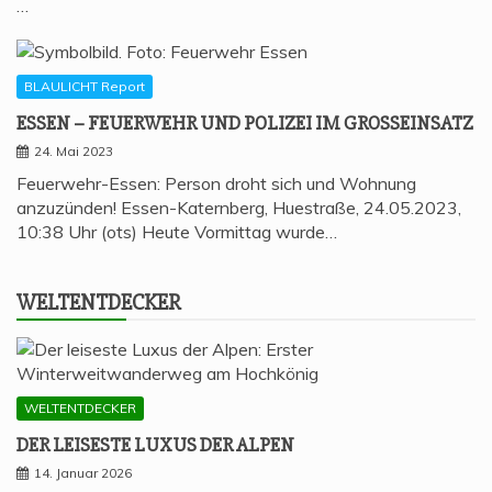
…
BLAULICHT Report
ESSEN – FEU­ER­WEHR UND POLI­ZEI IM GROSSEINSATZ
24. Mai 2023
Feuerwehr-Essen: Person droht sich und Wohnung
anzuzünden! Essen-Katernberg, Huestraße, 24.05.2023,
10:38 Uhr (ots) Heute Vormittag wurde…
WELT­ENT­DE­CKER
WELTENTDECKER
DER LEI­SES­TE LUXUS DER ALPEN
14. Januar 2026