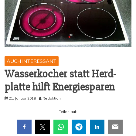
AUCH INTERESSANT
Was­ser­ko­cher statt Herd­
plat­te hilft Energiesparen
21. Januar 2018
Redaktion
Tei­len auf: