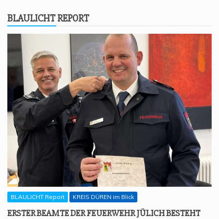
BLAU­LICHT REPORT
BLAULICHT Report
KREIS DÜREN im Blick
ERS­TER BEAM­TE DER FEU­ER­WEHR JÜLICH BESTEHT