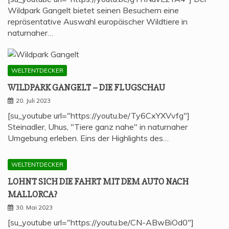
Wildpark Gangelt bietet seinen Besuchern eine
repräsentative Auswahl europäischer Wildtiere in
naturnaher…
WELTENTDECKER
WILD­PARK GAN­GELT – DIE FLUGSCHAU
20. Juli 2023
[su_youtube url="https://youtu.be/Ty6CxYXVvfg"]
Steinadler, Uhus, "Tiere ganz nahe" in naturnaher
Umgebung erleben. Eins der Highlights des…
WELTENTDECKER
LOHNT SICH DIE FAHRT MIT DEM AUTO NACH
MALLORCA?
30. Mai 2023
[su_youtube url="https://youtu.be/CN-ABwBiOd0"]