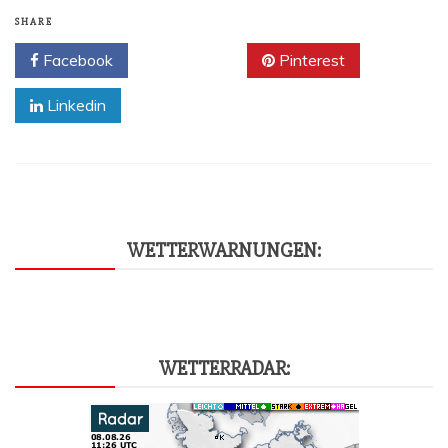
SHARE
Facebook
Twitter
Pinterest
Linkedin
WET­TER­WAR­NUN­GEN:
WET­TER­RA­DAR: