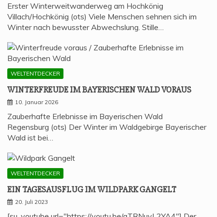
Erster Winterweitwanderweg am Hochkönig
Villach/Hochkönig (ots) Viele Menschen sehnen sich im
Winter nach bewusster Abwechslung. Stille…
WELTENTDECKER
WIN­TER­FREU­DE IM BAYE­RI­SCHEN WALD VORAUS
10. Januar 2026
Zauberhafte Erlebnisse im Bayerischen Wald
Regensburg (ots) Der Winter im Waldgebirge Bayerischer
Wald ist bei…
WELTENTDECKER
EIN TAGES­AUS­FLUG IM WILD­PARK GANGELT
20. Juli 2023
[su_youtube url="https://youtu.be/gTRNuvL2YA4"] Der