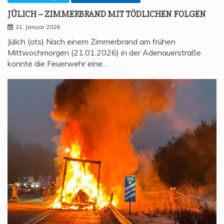
JÜLICH – ZIM­MER­BRAND MIT TÖD­LI­CHEN FOLGEN
21. Januar 2026
Jülich (ots) Nach einem Zimmerbrand am frühen
Mittwochmorgen (21.01.2026) in der Adenauerstraße
konnte die Feuerwehr eine…