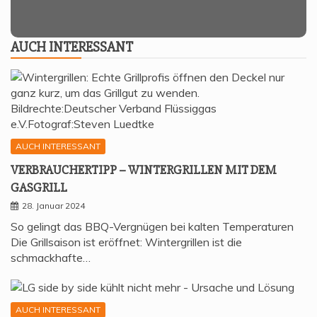
AUCH INTER­ES­SANT
AUCH INTERESSANT
VER­BRAU­CHER­TIPP – WIN­TER­GRIL­LEN MIT DEM
GASGRILL
28. Januar 2024
So gelingt das BBQ-Vergnügen bei kalten Temperaturen
Die Grillsaison ist eröffnet: Wintergrillen ist die
schmackhafte…
AUCH INTERESSANT