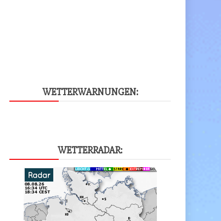
WET­TER­WAR­NUN­GEN:
WET­TER­RA­DAR: