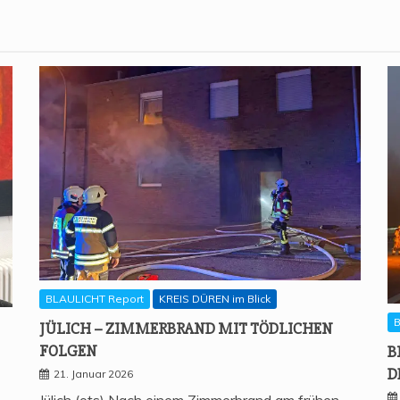
BLAULICHT Report
KREIS DÜREN im Blick
B
JÜLICH – ZIM­MER­BRAND MIT TÖD­LI­CHEN
FOLGEN
B
D
21. Januar 2026
Jülich (ots) Nach einem Zimmerbrand am frühen