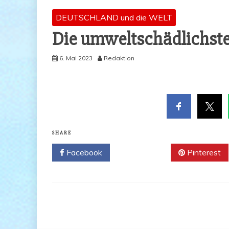
DEUTSCHLAND und die WELT
Die umwelt­schäd­lichs­te
6. Mai 2023
Redaktion
SHARE
Facebook
Twitter
Pinterest