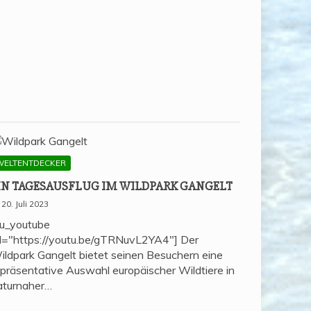
WELTENTDECKER
IN TAGES­AUS­FLUG IM WILD­PARK GANGELT
20. Juli 2023
su_youtube
rl="https://youtu.be/gTRNuvL2YA4"] Der
ildpark Gangelt bietet seinen Besuchern eine
epräsentative Auswahl europäischer Wildtiere in
aturnaher…