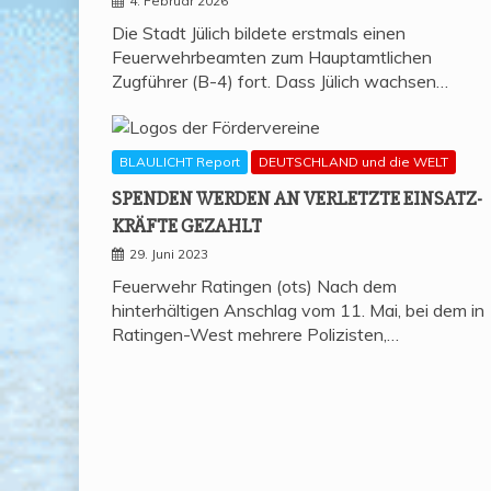
4. Februar 2026
Die Stadt Jülich bildete erstmals einen
Feuerwehrbeamten zum Hauptamtlichen
Zugführer (B-4) fort. Dass Jülich wachsen…
BLAULICHT Report
DEUTSCHLAND und die WELT
SPEN­DEN WER­DEN AN VER­LETZ­TE EIN­SATZ­
KRÄF­TE GEZAHLT
29. Juni 2023
Feuerwehr Ratingen (ots) Nach dem
hinterhältigen Anschlag vom 11. Mai, bei dem in
Ratingen-West mehrere Polizisten,…