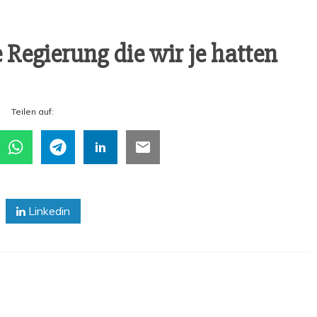
 Regie­rung die wir je hatten
Tei­len auf:
Linkedin