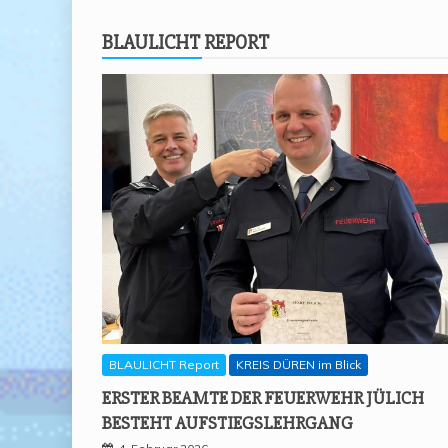
BLAU­LICHT REPORT
BLAULICHT Report
KREIS DÜREN im Blick
ERS­TER BEAM­TE DER FEU­ER­WEHR JÜLICH
BESTEHT AUFSTIEGSLEHRGANG