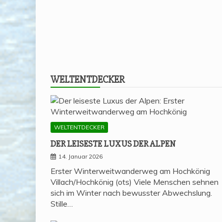
WELT­ENT­DE­CKER
WELTENTDECKER
DER LEI­SES­TE LUXUS DER ALPEN
14. Januar 2026
Erster Winterweitwanderweg am Hochkönig
Villach/Hochkönig (ots) Viele Menschen sehnen
sich im Winter nach bewusster Abwechslung.
Stille…