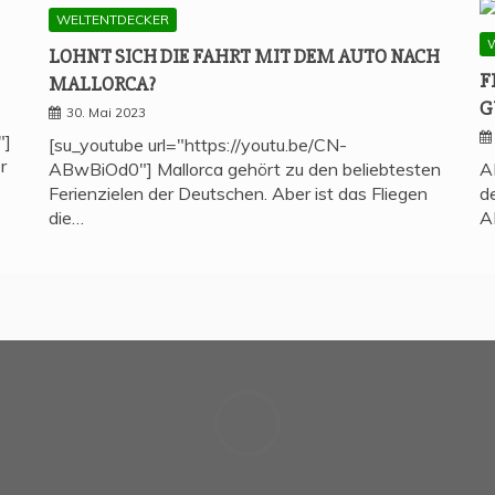
WELTENTDECKER
LOHNT SICH DIE FAHRT MIT DEM AUTO NACH
F
MALLORCA?
G
30. Mai 2023
"]
[su_youtube url="https://youtu.be/CN-
r
ABwBiOd0"] Mallorca gehört zu den beliebtesten
A
Ferienzielen der Deutschen. Aber ist das Fliegen
d
die…
A