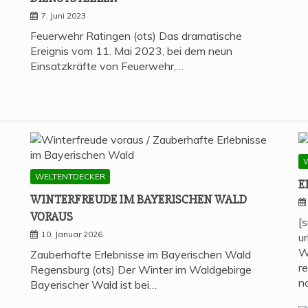
7. Juni 2023
Feuerwehr Ratingen (ots) Das dramatische
Ereignis vom 11. Mai 2023, bei dem neun
Einsatzkräfte von Feuerwehr,…
WELTENTDECKER
E
WIN­TER­FREU­DE IM BAYE­RI­SCHEN WALD
VORAUS
[
10. Januar 2026
u
W
Zauberhafte Erlebnisse im Bayerischen Wald
r
Regensburg (ots) Der Winter im Waldgebirge
n
Bayerischer Wald ist bei…