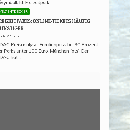
WELTENTDECKER
REI­ZEIT­PARKS: ONLINE-TICKETS HÄU­FIG
ÜNSTIGER
24. Mai 2023
DAC Preisanalyse: Familienpass bei 30 Prozent
er Parks unter 100 Euro. München (ots) Der
DAC hat…