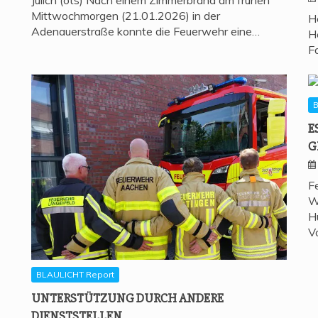
Mittwochmorgen (21.01.2026) in der
H
Adenauerstraße konnte die Feuerwehr eine…
H
F
B
E
G
F
W
H
V
BLAULICHT Report
UNTER­STÜT­ZUNG DURCH ANDE­RE
DIENSTSTELLEN