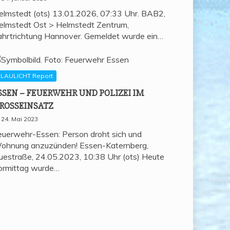
elmstedt (ots) 13.01.2026, 07:33 Uhr. BAB2,
elmstedt Ost > Helmstedt Zentrum,
ahrtrichtung Hannover. Gemeldet wurde ein…
LAULICHT Report
SSEN – FEU­ER­WEHR UND POLI­ZEI IM
ROSSEINSATZ
24. Mai 2023
euerwehr-Essen: Person droht sich und
ohnung anzuzünden! Essen-Katernberg,
uestraße, 24.05.2023, 10:38 Uhr (ots) Heute
ormittag wurde…