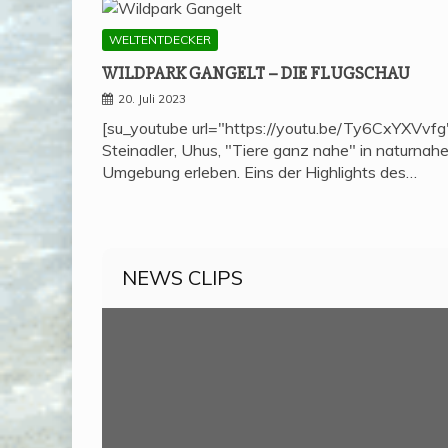
WELTENTDECKER
WILD­PARK GAN­GELT – DIE FLUGSCHAU
20. Juli 2023
[su_youtube url="https://youtu.be/Ty6CxYXVvfg
Steinadler, Uhus, "Tiere ganz nahe" in naturnahe
Umgebung erleben. Eins der Highlights des…
NEWS CLIPS