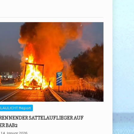
LAULICHT Report
REN­NEN­DER SAT­TEL­AUF­LIE­GER AUF
ER BAB2
14. Januar 2026