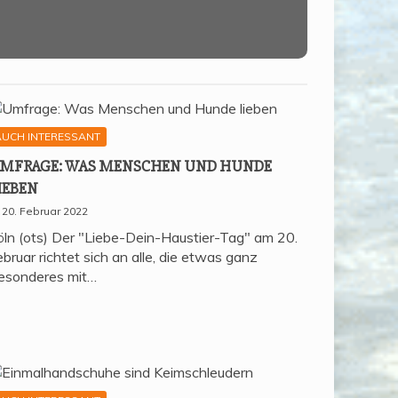
AUCH INTERESSANT
MFRA­GE: WAS MEN­SCHEN UND HUN­DE
IEBEN
20. Februar 2022
öln (ots) Der "Liebe-Dein-Haustier-Tag" am 20.
bruar richtet sich an alle, die etwas ganz
esonderes mit…