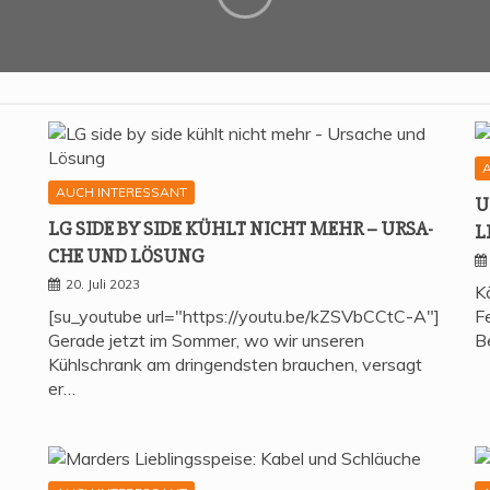
AUCH INTERESSANT
U
LG SIDE BY SIDE KÜHLT NICHT MEHR – URSA­
L
CHE UND LÖSUNG
20. Juli 2023
K
[su_youtube url="https://youtu.be/kZSVbCCtC-A"]
Fe
Gerade jetzt im Sommer, wo wir unseren
B
Kühlschrank am dringendsten brauchen, versagt
er…