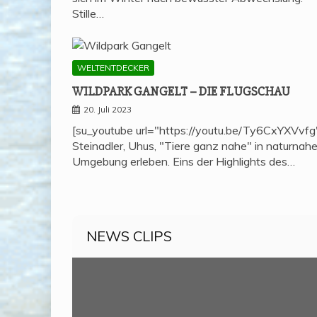
Stille…
WELTENTDECKER
WILD­PARK GAN­GELT – DIE FLUGSCHAU
20. Juli 2023
[su_youtube url="https://youtu.be/Ty6CxYXVvfg
Steinadler, Uhus, "Tiere ganz nahe" in naturnahe
Umgebung erleben. Eins der Highlights des…
NEWS CLIPS