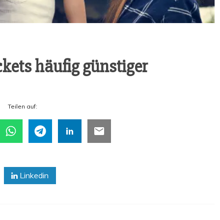
ckets häu­fig günstiger
Tei­len auf:
Linkedin