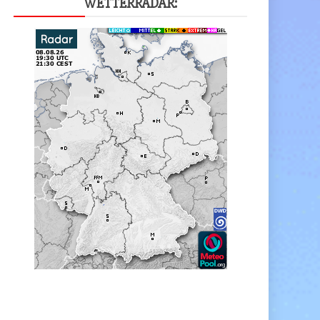
WET­TER­RA­DAR: