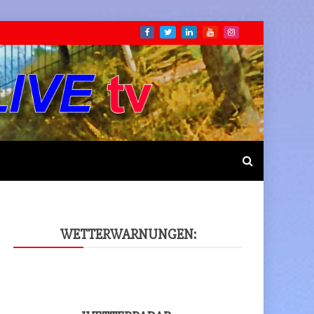
WET­TER­WAR­NUN­GEN: