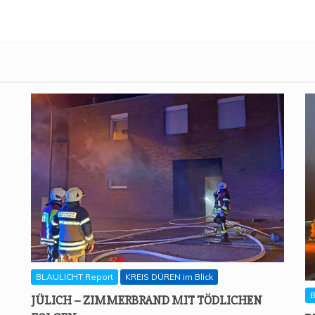
BLAULICHT Report
KREIS DÜREN im Blick
B
JÜLICH – ZIM­MER­BRAND MIT TÖD­LI­CHEN