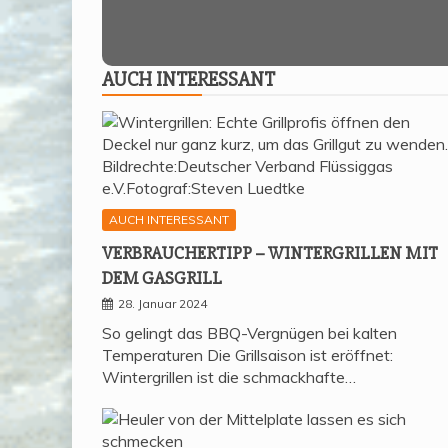
AUCH INTER­ES­SANT
AUCH INTERESSANT
VER­BRAU­CHER­TIPP – WIN­TER­GRIL­LEN MIT
DEM GASGRILL
28. Januar 2024
So gelingt das BBQ-Vergnügen bei kalten
Temperaturen Die Grillsaison ist eröffnet:
Wintergrillen ist die schmackhafte…