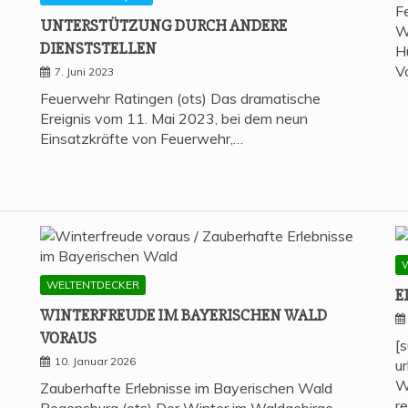
F
UNTER­STÜT­ZUNG DURCH ANDE­RE
W
DIENSTSTELLEN
H
V
7. Juni 2023
Feuerwehr Ratingen (ots) Das dramatische
Ereignis vom 11. Mai 2023, bei dem neun
Einsatzkräfte von Feuerwehr,…
WELTENTDECKER
E
WIN­TER­FREU­DE IM BAYE­RI­SCHEN WALD
VORAUS
[
10. Januar 2026
u
W
Zauberhafte Erlebnisse im Bayerischen Wald
r
Regensburg (ots) Der Winter im Waldgebirge