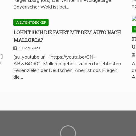
n
Bayerischer Wald ist bei…
WELTENTDECKER
LOHNT SICH DIE FAHRT MIT DEM AUTO NACH
F
MALLORCA?
G
30. Mai 2023
"]
[su_youtube url="https://youtu.be/CN-
r
ABwBiOd0"] Mallorca gehört zu den beliebtesten
A
Ferienzielen der Deutschen. Aber ist das Fliegen
d
die…
A