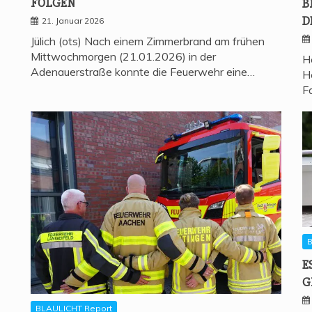
FOLGEN
B
D
21. Januar 2026
Jülich (ots) Nach einem Zimmerbrand am frühen
Mittwochmorgen (21.01.2026) in der
H
Adenauerstraße konnte die Feuerwehr eine…
H
F
B
E
G
BLAULICHT Report