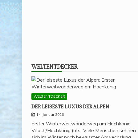
WELT­ENT­DE­CKER
WELTENTDECKER
DER LEI­SES­TE LUXUS DER ALPEN
14. Januar 2026
Erster Winterweitwanderweg am Hochkönig
Villach/Hochkönig (ots) Viele Menschen sehnen
sich im Winter nach bewusster Abwechslung.