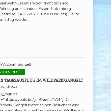
euerwehr-Essen: Person droht sich und
ohnung anzuzünden! Essen-Katernberg,
uestraße, 24.05.2023, 10:38 Uhr (ots) Heute
ormittag wurde…
WELTENTDECKER
IN TAGES­AUS­FLUG IM WILD­PARK GANGELT
20. Juli 2023
su_youtube
rl="https://youtu.be/gTRNuvL2YA4"] Der
ildpark Gangelt bietet seinen Besuchern eine
epräsentative Auswahl europäischer Wildtiere in