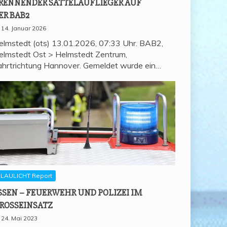
REN­NEN­DER SAT­TEL­AUF­LIE­GER AUF
ER BAB2
14. Januar 2026
elmstedt (ots) 13.01.2026, 07:33 Uhr. BAB2,
elmstedt Ost > Helmstedt Zentrum,
ahrtrichtung Hannover. Gemeldet wurde ein…
LAULICHT Report
SSEN – FEU­ER­WEHR UND POLI­ZEI IM
ROSSEINSATZ
24. Mai 2023