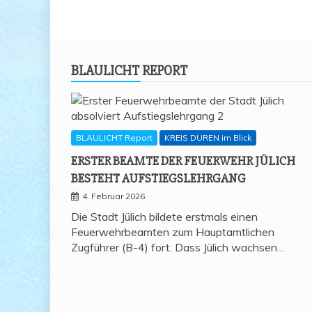
BLAU­LICHT REPORT
BLAULICHT Report
KREIS DÜREN im Blick
ERS­TER BEAM­TE DER FEU­ER­WEHR JÜLICH
BESTEHT AUFSTIEGSLEHRGANG
4. Februar 2026
Die Stadt Jülich bildete erstmals einen
Feuerwehrbeamten zum Hauptamtlichen
Zugführer (B-4) fort. Dass Jülich wachsen…