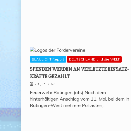
BLAULICHT Report
DEUTSCHLAND und die WELT
SPEN­DEN WER­DEN AN VER­LETZ­TE EIN­SATZ­
KRÄF­TE GEZAHLT
29. Juni 2023
Feuerwehr Ratingen (ots) Nach dem
hinterhältigen Anschlag vom 11. Mai, bei dem in
Ratingen-West mehrere Polizisten,…