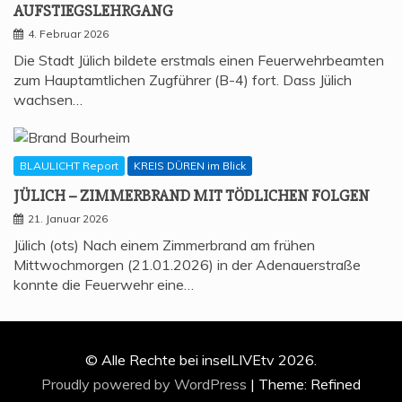
AUFSTIEGSLEHRGANG
4. Februar 2026
Die Stadt Jülich bildete erstmals einen Feuerwehrbeamten
zum Hauptamtlichen Zugführer (B-4) fort. Dass Jülich
wachsen…
BLAULICHT Report
KREIS DÜREN im Blick
JÜLICH – ZIM­MER­BRAND MIT TÖD­LI­CHEN FOLGEN
21. Januar 2026
Jülich (ots) Nach einem Zimmerbrand am frühen
Mittwochmorgen (21.01.2026) in der Adenauerstraße
konnte die Feuerwehr eine…
© Alle Rechte bei inselLIVEtv 2026.
Proudly powered by WordPress
|
Theme: Refined