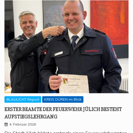
BLAULICHT Report
KREIS DÜREN im Blick
ERS­TER BEAM­TE DER FEU­ER­WEHR JÜLICH BESTEHT
AUFSTIEGSLEHRGANG
4. Februar 2026