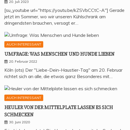
20. Juli 2023
[su_youtube url="https://youtu.be/kZSVbCCtC-A"] Gerade
jetzt im Sommer, wo wir unseren Kühlschrank am
dringendsten brauchen, versagt er…
AUCH INTERESSANT
UMFRA­GE: WAS MEN­SCHEN UND HUN­DE LIEBEN
20. Februar 2022
Köln (ots) Der "Liebe-Dein-Haustier-Tag" am 20. Februar
richtet sich an alle, die etwas ganz Besonderes mit…
AUCH INTERESSANT
HEU­LER VON DER MIT­TEL­P­LA­TE LAS­SEN ES SICH
SCHMECKEN
30. Juni 2020