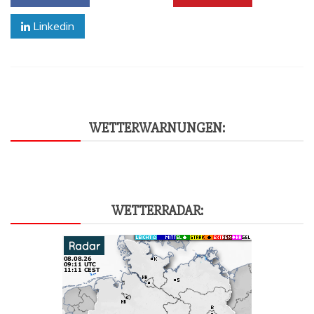
Linkedin
WET­TER­WAR­NUN­GEN:
WET­TER­RA­DAR: