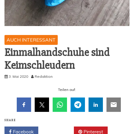
AUCH INTERESSANT
Ein­mal­hand­schu­he sind
Keimschleudern
3. Mai 2020
Redaktion
Tei­len auf:
SHARE
Facebook
Twitter
Pinterest