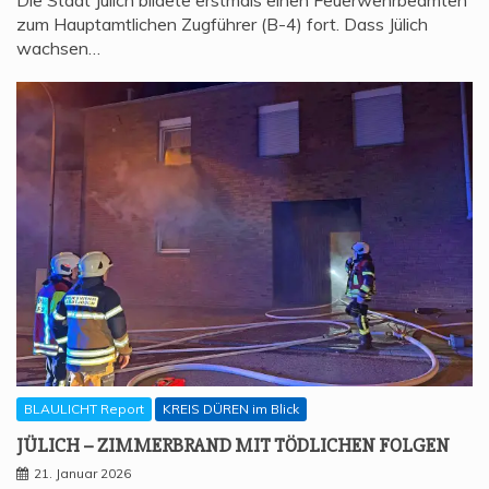
Die Stadt Jülich bildete erstmals einen Feuerwehrbeamten
zum Hauptamtlichen Zugführer (B-4) fort. Dass Jülich
wachsen…
BLAULICHT Report
KREIS DÜREN im Blick
JÜLICH – ZIM­MER­BRAND MIT TÖD­LI­CHEN FOLGEN
21. Januar 2026