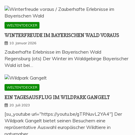
WELTENTDECKER
WIN­TER­FREU­DE IM BAYE­RI­SCHEN WALD VORAUS
10. Januar 2026
Zauberhafte Erlebnisse im Bayerischen Wald
Regensburg (ots) Der Winter im Waldgebirge Bayerischer
Wald ist bei…
WELTENTDECKER
EIN TAGES­AUS­FLUG IM WILD­PARK GANGELT
20. Juli 2023
[su_youtube url="https://youtu.be/gTRNuvL2YA4"] Der
Wildpark Gangelt bietet seinen Besuchern eine
repräsentative Auswahl europäischer Wildtiere in
naturnaher…