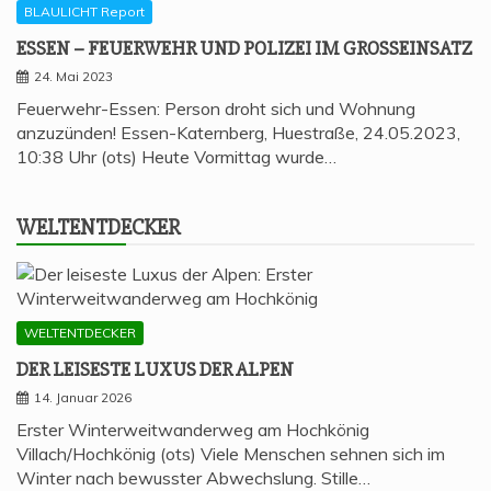
BLAULICHT Report
ESSEN – FEU­ER­WEHR UND POLI­ZEI IM GROSSEINSATZ
24. Mai 2023
Feuerwehr-Essen: Person droht sich und Wohnung
anzuzünden! Essen-Katernberg, Huestraße, 24.05.2023,
10:38 Uhr (ots) Heute Vormittag wurde…
WELT­ENT­DE­CKER
WELTENTDECKER
DER LEI­SES­TE LUXUS DER ALPEN
14. Januar 2026
Erster Winterweitwanderweg am Hochkönig
Villach/Hochkönig (ots) Viele Menschen sehnen sich im
Winter nach bewusster Abwechslung. Stille…