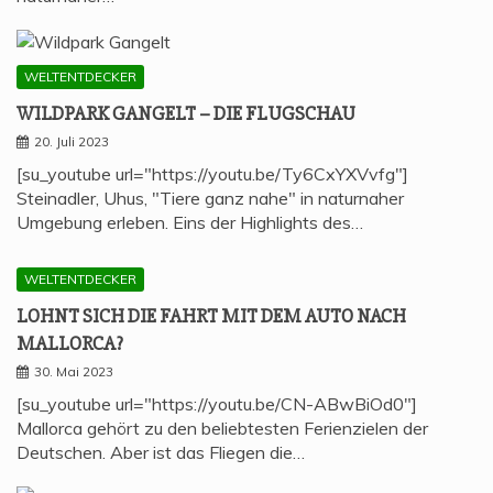
WELTENTDECKER
WILD­PARK GAN­GELT – DIE FLUGSCHAU
20. Juli 2023
[su_youtube url="https://youtu.be/Ty6CxYXVvfg"]
Steinadler, Uhus, "Tiere ganz nahe" in naturnaher
Umgebung erleben. Eins der Highlights des…
WELTENTDECKER
LOHNT SICH DIE FAHRT MIT DEM AUTO NACH
MALLORCA?
30. Mai 2023
[su_youtube url="https://youtu.be/CN-ABwBiOd0"]
Mallorca gehört zu den beliebtesten Ferienzielen der
Deutschen. Aber ist das Fliegen die…