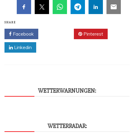
SHARE
Facebook
Twitter
Pinterest
Linkedin
WET­TER­WAR­NUN­GEN:
WET­TER­RA­DAR: