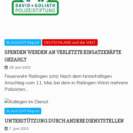
BLAULICHT Report
DEUTSCHLAND und die WELT
SPEN­DEN WER­DEN AN VER­LETZ­TE EIN­SATZ­KRÄF­TE
GEZAHLT
29. Juni 2023
Feuerwehr Ratingen (ots) Nach dem hinterhältigen
Anschlag vom 11. Mai, bei dem in Ratingen-West mehrere
Polizisten,…
BLAULICHT Report
UNTER­STÜT­ZUNG DURCH ANDE­RE DIENSTSTELLEN
7. Juni 2023