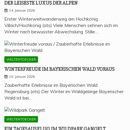
DER LEI­SES­TE LUXUS DER ALPEN
14. Januar 2026
Erster Winterweitwanderweg am Hochkönig
Villach/Hochkönig (ots) Viele Menschen sehnen sich im
Winter nach bewusster Abwechslung. Stille…
WELTENTDECKER
WIN­TER­FREU­DE IM BAYE­RI­SCHEN WALD VORAUS
10. Januar 2026
Zauberhafte Erlebnisse im Bayerischen Wald
Regensburg (ots) Der Winter im Waldgebirge Bayerischer
Wald ist bei…
WELTENTDECKER
EIN TAGES­AUS­FLUG IM WILD­PARK GANGELT