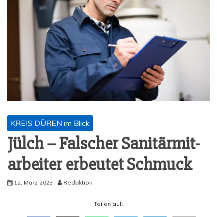
KREIS DÜREN im Blick
Jülch – Fal­scher Sani­tär­mit­
ar­bei­ter erbeu­tet Schmuck
12. März 2023
Redaktion
Tei­len auf: