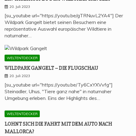
20. Juli 2023
[su_youtube url="https://youtu.be/gTRNuvL2YA4"] Der
Wildpark Gangelt bietet seinen Besuchern eine
repräsentative Auswahl europäischer Wildtiere in
naturnaher…
WELTENTDECKER
WILD­PARK GAN­GELT – DIE FLUGSCHAU
20. Juli 2023
[su_youtube url="https://youtu.be/Ty6CxYXVvfg"]
Steinadler, Uhus, "Tiere ganz nahe" in naturnaher
Umgebung erleben. Eins der Highlights des…
WELTENTDECKER
LOHNT SICH DIE FAHRT MIT DEM AUTO NACH
MALLORCA?