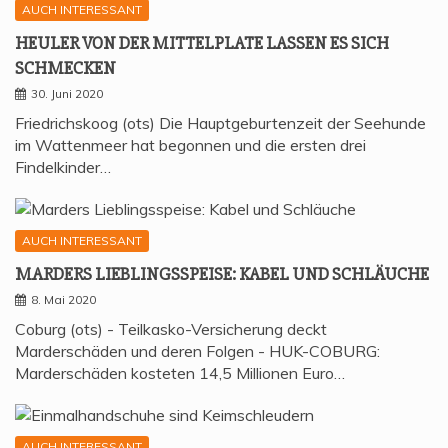
AUCH INTERESSANT
HEU­LER VON DER MIT­TEL­P­LA­TE LAS­SEN ES SICH
SCHMECKEN
30. Juni 2020
Friedrichskoog (ots) Die Hauptgeburtenzeit der Seehunde
im Wattenmeer hat begonnen und die ersten drei
Findelkinder…
AUCH INTERESSANT
MAR­DERS LIEB­LINGS­SPEI­SE: KABEL UND SCHLÄUCHE
8. Mai 2020
Coburg (ots) - Teilkasko-Versicherung deckt
Marderschäden und deren Folgen - HUK-COBURG:
Marderschäden kosteten 14,5 Millionen Euro…
AUCH INTERESSANT