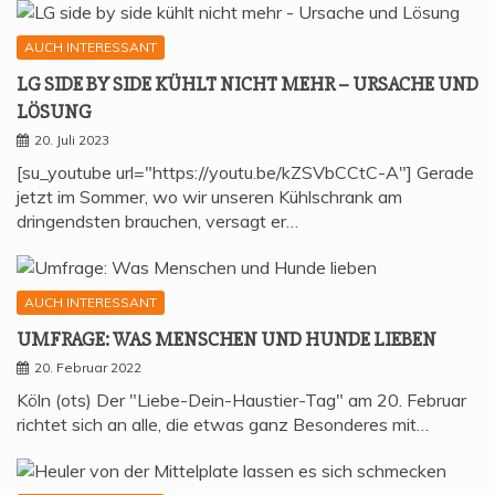
AUCH INTERESSANT
LG SIDE BY SIDE KÜHLT NICHT MEHR – URSA­CHE UND
LÖSUNG
20. Juli 2023
[su_youtube url="https://youtu.be/kZSVbCCtC-A"] Gerade
jetzt im Sommer, wo wir unseren Kühlschrank am
dringendsten brauchen, versagt er…
AUCH INTERESSANT
UMFRA­GE: WAS MEN­SCHEN UND HUN­DE LIEBEN
20. Februar 2022
Köln (ots) Der "Liebe-Dein-Haustier-Tag" am 20. Februar
richtet sich an alle, die etwas ganz Besonderes mit…