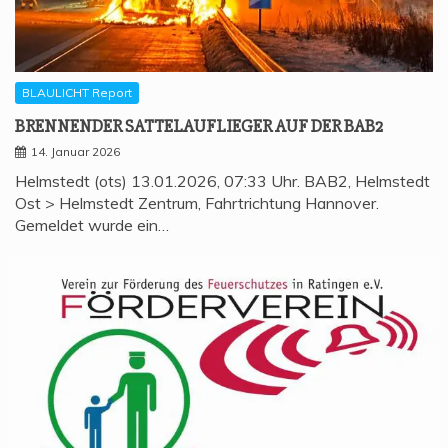
BLAULICHT Report
BREN­NEN­DER SAT­TEL­AUF­LIE­GER AUF DER BAB2
14. Januar 2026
Helmstedt (ots) 13.01.2026, 07:33 Uhr. BAB2, Helmstedt
Ost > Helmstedt Zentrum, Fahrtrichtung Hannover.
Gemeldet wurde ein…