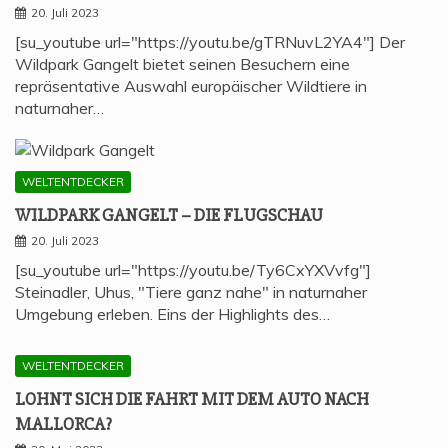
20. Juli 2023
[su_youtube url="https://youtu.be/gTRNuvL2YA4"] Der
Wildpark Gangelt bietet seinen Besuchern eine
repräsentative Auswahl europäischer Wildtiere in
naturnaher…
WELTENTDECKER
WILD­PARK GAN­GELT – DIE FLUGSCHAU
20. Juli 2023
[su_youtube url="https://youtu.be/Ty6CxYXVvfg"]
Steinadler, Uhus, "Tiere ganz nahe" in naturnaher
Umgebung erleben. Eins der Highlights des…
WELTENTDECKER
LOHNT SICH DIE FAHRT MIT DEM AUTO NACH
MALLORCA?