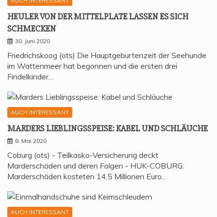
AUCH INTERESSANT
HEU­LER VON DER MIT­TEL­P­LA­TE LAS­SEN ES SICH
SCHMECKEN
30. Juni 2020
Friedrichskoog (ots) Die Hauptgeburtenzeit der Seehunde
im Wattenmeer hat begonnen und die ersten drei
Findelkinder…
AUCH INTERESSANT
MAR­DERS LIEB­LINGS­SPEI­SE: KABEL UND SCHLÄUCHE
8. Mai 2020
Coburg (ots) - Teilkasko-Versicherung deckt
Marderschäden und deren Folgen - HUK-COBURG:
Marderschäden kosteten 14,5 Millionen Euro…
AUCH INTERESSANT