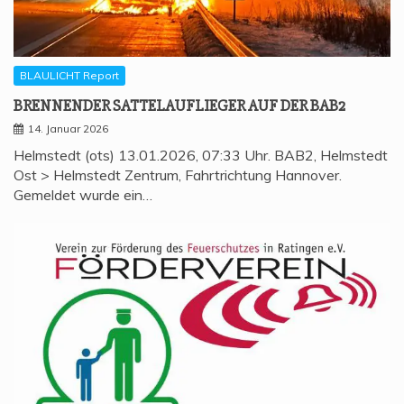
BLAULICHT Report
BREN­NEN­DER SAT­TEL­AUF­LIE­GER AUF DER BAB2
14. Januar 2026
Helmstedt (ots) 13.01.2026, 07:33 Uhr. BAB2, Helmstedt
Ost > Helmstedt Zentrum, Fahrtrichtung Hannover.
Gemeldet wurde ein…