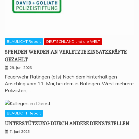
BLAULICHT Report
DEUTSCHLAND und die WELT
SPEN­DEN WER­DEN AN VER­LETZ­TE EIN­SATZ­KRÄF­TE
GEZAHLT
29. Juni 2023
Feuerwehr Ratingen (ots) Nach dem hinterhältigen
Anschlag vom 11. Mai, bei dem in Ratingen-West mehrere
Polizisten,…
BLAULICHT Report
UNTER­STÜT­ZUNG DURCH ANDE­RE DIENSTSTELLEN
7. Juni 2023