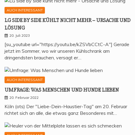
AUCH INTERESSANT
LG SIDE BY SIDE KÜHLT NICHT MEHR – URSA­CHE UND
LÖSUNG
20. Juli 2023
[su_youtube url="https://youtu.be/kZSVbCCtC-A"] Gerade
jetzt im Sommer, wo wir unseren Kühlschrank am
dringendsten brauchen, versagt er…
AUCH INTERESSANT
UMFRA­GE: WAS MEN­SCHEN UND HUN­DE LIEBEN
20. Februar 2022
Köln (ots) Der "Liebe-Dein-Haustier-Tag" am 20. Februar
richtet sich an alle, die etwas ganz Besonderes mit…