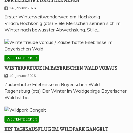
DER LEI­SES­TE LUXUS DER ALPEN
14. Januar 2026
Erster Winterweitwanderweg am Hochkönig
Villach/Hochkönig (ots) Viele Menschen sehnen sich im
Winter nach bewusster Abwechslung. Stille…
WELTENTDECKER
WIN­TER­FREU­DE IM BAYE­RI­SCHEN WALD VORAUS
10. Januar 2026
Zauberhafte Erlebnisse im Bayerischen Wald
Regensburg (ots) Der Winter im Waldgebirge Bayerischer
Wald ist bei…
WELTENTDECKER
EIN TAGES­AUS­FLUG IM WILD­PARK GANGELT