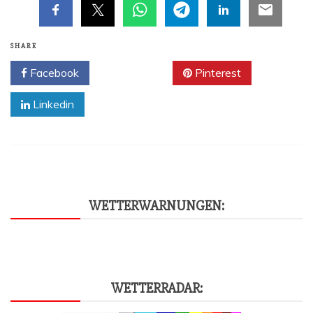
SHARE
Facebook
Twitter
Pinterest
Linkedin
WET­TER­WAR­NUN­GEN:
WET­TER­RA­DAR: