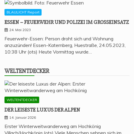
BLAULICHT Report
ESSEN – FEU­ER­WEHR UND POLI­ZEI IM GROSSEINSATZ
24. Mai 2023
Feuerwehr-Essen: Person droht sich und Wohnung
anzuzünden! Essen-Katernberg, Huestraße, 24.05.2023,
10:38 Uhr (ots) Heute Vormittag wurde…
WELT­ENT­DE­CKER
WELTENTDECKER
DER LEI­SES­TE LUXUS DER ALPEN
14. Januar 2026
Erster Winterweitwanderweg am Hochkönig
Villach/Hochkönig (ots) Viele Menschen sehnen sich im