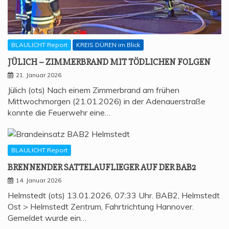
BLAULICHT Report
KREIS DÜREN im Blick
JÜLICH – ZIM­MER­BRAND MIT TÖD­LI­CHEN FOLGEN
21. Januar 2026
Jülich (ots) Nach einem Zimmerbrand am frühen
Mittwochmorgen (21.01.2026) in der Adenauerstraße
konnte die Feuerwehr eine…
BLAULICHT Report
BREN­NEN­DER SAT­TEL­AUF­LIE­GER AUF DER BAB2
14. Januar 2026
Helmstedt (ots) 13.01.2026, 07:33 Uhr. BAB2, Helmstedt
Ost > Helmstedt Zentrum, Fahrtrichtung Hannover.
Gemeldet wurde ein…