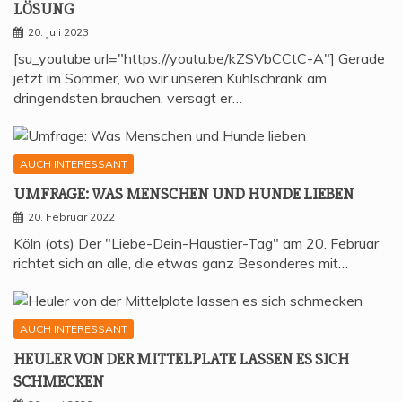
LÖSUNG
20. Juli 2023
[su_youtube url="https://youtu.be/kZSVbCCtC-A"] Gerade
jetzt im Sommer, wo wir unseren Kühlschrank am
dringendsten brauchen, versagt er…
AUCH INTERESSANT
UMFRA­GE: WAS MEN­SCHEN UND HUN­DE LIEBEN
20. Februar 2022
Köln (ots) Der "Liebe-Dein-Haustier-Tag" am 20. Februar
richtet sich an alle, die etwas ganz Besonderes mit…
AUCH INTERESSANT
HEU­LER VON DER MIT­TEL­P­LA­TE LAS­SEN ES SICH
SCHMECKEN