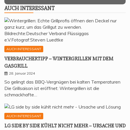
AUCH INTER­ES­SANT
AUCH INTERESSANT
VER­BRAU­CHER­TIPP – WIN­TER­GRIL­LEN MIT DEM
GASGRILL
28. Januar 2024
So gelingt das BBQ-Vergnügen bei kalten Temperaturen
Die Grillsaison ist eröffnet: Wintergrillen ist die
schmackhafte…
AUCH INTERESSANT
LG SIDE BY SIDE KÜHLT NICHT MEHR – URSA­CHE UND