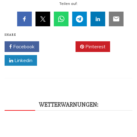
Tei­len auf:
SHARE
Facebook
Twitter
Pinterest
Linkedin
WET­TER­WAR­NUN­GEN: