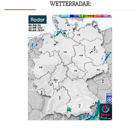
WET­TER­RA­DAR: