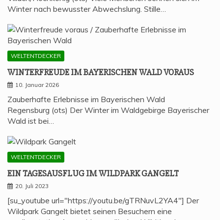
Winter nach bewusster Abwechslung. Stille…
WELTENTDECKER
WIN­TER­FREU­DE IM BAYE­RI­SCHEN WALD VORAUS
10. Januar 2026
Zauberhafte Erlebnisse im Bayerischen Wald
Regensburg (ots) Der Winter im Waldgebirge Bayerischer
Wald ist bei…
WELTENTDECKER
EIN TAGES­AUS­FLUG IM WILD­PARK GANGELT
20. Juli 2023
[su_youtube url="https://youtu.be/gTRNuvL2YA4"] Der
Wildpark Gangelt bietet seinen Besuchern eine