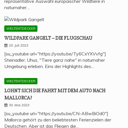
repräsentative Auswahl europäischer Wildtiere in
naturnaher…
WELTENTDECKER
WILD­PARK GAN­GELT – DIE FLUGSCHAU
20. Juli 2023
[su_youtube url="https://youtu.be/Ty6CxYXVvfg"]
Steinadler, Uhus, "Tiere ganz nahe" in naturnaher
Umgebung erleben. Eins der Highlights des…
WELTENTDECKER
LOHNT SICH DIE FAHRT MIT DEM AUTO NACH
MALLORCA?
30. Mai 2023
[su_youtube url="https://youtu.be/CN-ABwBiOd0"]
Mallorca gehört zu den beliebtesten Ferienzielen der
Deutschen. Aber ist das Fliegen die…