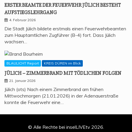
ERS­TER BEAM­TE DER FEU­ER­WEHR JÜLICH BESTEHT
AUFSTIEGSLEHRGANG
4. Februar 2026
Die Stadt Jülich bildete erstmals einen Feuerwehrbeamten
zum Hauptamtlichen Zugführer (B-4) fort. Dass Jülich
wachsen…
BLAULICHT Report
KREIS DÜREN im Blick
JÜLICH – ZIM­MER­BRAND MIT TÖD­LI­CHEN FOLGEN
21. Januar 2026
Jülich (ots) Nach einem Zimmerbrand am frühen
Mittwochmorgen (21.01.2026) in der Adenauerstraße
konnte die Feuerwehr eine…
© Alle Rechte bei inselLIVEtv 2026.