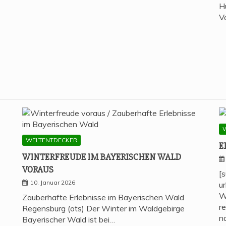
H
V
WELTENTDECKER
E
WIN­TER­FREU­DE IM BAYE­RI­SCHEN WALD
VORAUS
[
10. Januar 2026
u
W
Zauberhafte Erlebnisse im Bayerischen Wald
r
Regensburg (ots) Der Winter im Waldgebirge
n
Bayerischer Wald ist bei…