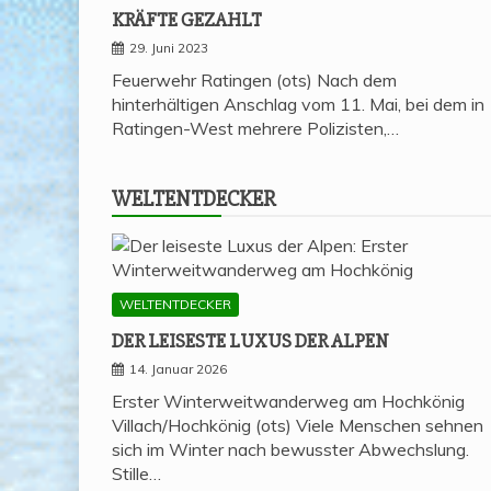
KRÄF­TE GEZAHLT
29. Juni 2023
Feuerwehr Ratingen (ots) Nach dem
hinterhältigen Anschlag vom 11. Mai, bei dem in
Ratingen-West mehrere Polizisten,…
WELT­ENT­DE­CKER
WELTENTDECKER
DER LEI­SES­TE LUXUS DER ALPEN
14. Januar 2026
Erster Winterweitwanderweg am Hochkönig
Villach/Hochkönig (ots) Viele Menschen sehnen
sich im Winter nach bewusster Abwechslung.
Stille…