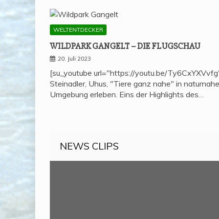
WELTENTDECKER
WILD­PARK GAN­GELT – DIE FLUGSCHAU
20. Juli 2023
[su_youtube url="https://youtu.be/Ty6CxYXVvfg
Steinadler, Uhus, "Tiere ganz nahe" in naturnahe
Umgebung erleben. Eins der Highlights des…
NEWS CLIPS