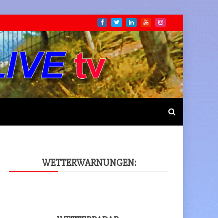
WET­TER­WAR­NUN­GEN: