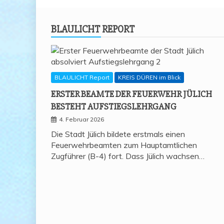
BLAU­LICHT REPORT
BLAULICHT Report
KREIS DÜREN im Blick
ERS­TER BEAM­TE DER FEU­ER­WEHR JÜLICH
BESTEHT AUFSTIEGSLEHRGANG
4. Februar 2026
Die Stadt Jülich bildete erstmals einen
Feuerwehrbeamten zum Hauptamtlichen
Zugführer (B-4) fort. Dass Jülich wachsen…