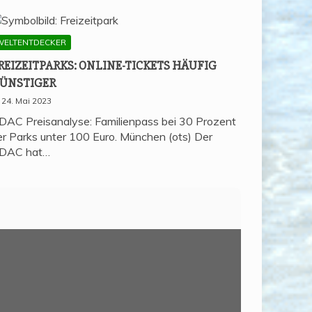
WELTENTDECKER
REI­ZEIT­PARKS: ONLINE-TICKETS HÄU­FIG
ÜNSTIGER
24. Mai 2023
DAC Preisanalyse: Familienpass bei 30 Prozent
er Parks unter 100 Euro. München (ots) Der
DAC hat…