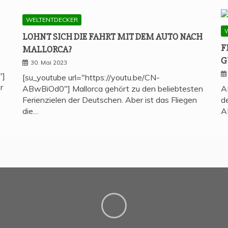
WELTENTDECKER
LOHNT SICH DIE FAHRT MIT DEM AUTO NACH
F
MALLORCA?
G
30. Mai 2023
"]
[su_youtube url="https://youtu.be/CN-
r
ABwBiOd0"] Mallorca gehört zu den beliebtesten
A
Ferienzielen der Deutschen. Aber ist das Fliegen
d
die…
A