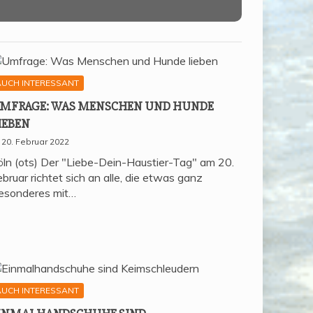
AUCH INTERESSANT
MFRA­GE: WAS MEN­SCHEN UND HUN­DE
IEBEN
20. Februar 2022
öln (ots) Der "Liebe-Dein-Haustier-Tag" am 20.
bruar richtet sich an alle, die etwas ganz
esonderes mit…
AUCH INTERESSANT