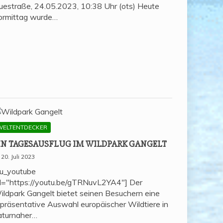
uestraße, 24.05.2023, 10:38 Uhr (ots) Heute
ormittag wurde…
WELTENTDECKER
IN TAGES­AUS­FLUG IM WILD­PARK GANGELT
20. Juli 2023
su_youtube
rl="https://youtu.be/gTRNuvL2YA4"] Der
ildpark Gangelt bietet seinen Besuchern eine
epräsentative Auswahl europäischer Wildtiere in
aturnaher…