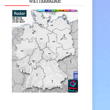
WET­TER­RA­DAR: