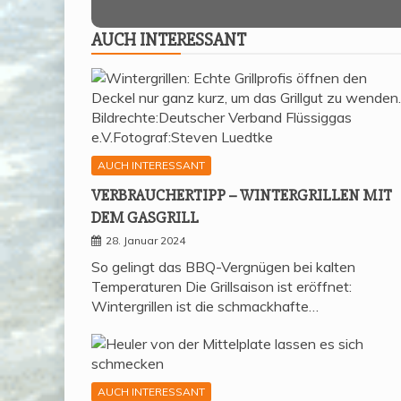
AUCH INTER­ES­SANT
AUCH INTERESSANT
VER­BRAU­CHER­TIPP – WIN­TER­GRIL­LEN MIT
DEM GASGRILL
28. Januar 2024
So gelingt das BBQ-Vergnügen bei kalten
Temperaturen Die Grillsaison ist eröffnet:
Wintergrillen ist die schmackhafte…
AUCH INTERESSANT