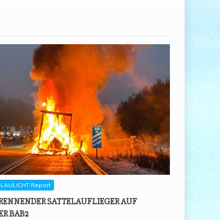
LAULICHT Report
REN­NEN­DER SAT­TEL­AUF­LIE­GER AUF
ER BAB2