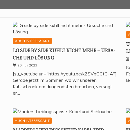
AUCH INTERESSANT
U
LG SIDE BY SIDE KÜHLT NICHT MEHR – URSA­
L
CHE UND LÖSUNG
20. Juli 2023
K
[su_youtube url="https://youtu.be/kZSVbCCtC-A"]
Fe
Gerade jetzt im Sommer, wo wir unseren
B
Kühlschrank am dringendsten brauchen, versagt
er…
AUCH INTERESSANT