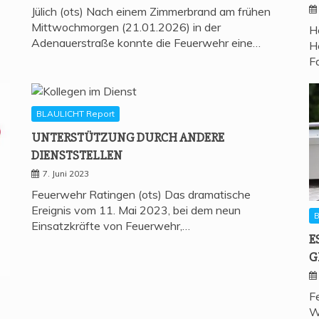
Jülich (ots) Nach einem Zimmerbrand am frühen
Mittwochmorgen (21.01.2026) in der
H
Adenauerstraße konnte die Feuerwehr eine…
H
F
BLAULICHT Report
UNTER­STÜT­ZUNG DURCH ANDE­RE
DIENSTSTELLEN
7. Juni 2023
Feuerwehr Ratingen (ots) Das dramatische
Ereignis vom 11. Mai 2023, bei dem neun
B
Einsatzkräfte von Feuerwehr,…
E
G
F
W