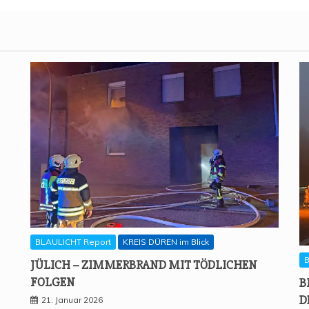
BLAULICHT Report
KREIS DÜREN im Blick
B
JÜLICH – ZIM­MER­BRAND MIT TÖD­LI­CHEN
FOLGEN
B
D
21. Januar 2026