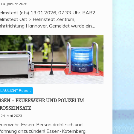
14. Januar 2026
elmstedt (ots) 13.01.2026, 07:33 Uhr. BAB2,
elmstedt Ost > Helmstedt Zentrum,
ahrtrichtung Hannover. Gemeldet wurde ein…
LAULICHT Report
SSEN – FEU­ER­WEHR UND POLI­ZEI IM
ROSSEINSATZ
24. Mai 2023
euerwehr-Essen: Person droht sich und
ohnung anzuzünden! Essen-Katernberg,