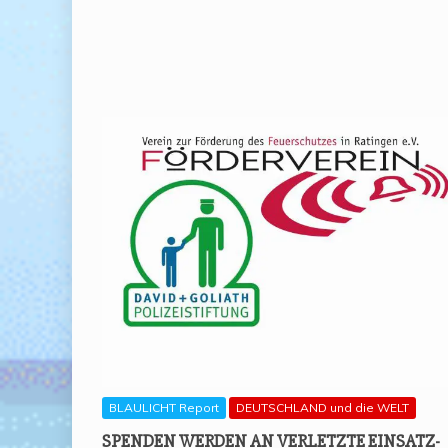
BLAULICHT Report
DEUTSCHLAND und die WELT
SPEN­DEN WER­DEN AN VER­LETZ­TE EIN­SATZ­