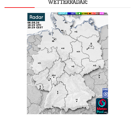
WET­TER­RA­DAR: