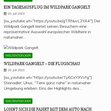
EIN TAGES­AUS­FLUG IM WILD­PARK GANGELT
20. Juli 2023
[su_youtube url="https://youtu.be/gTRNuvL2YA4"] Der
Wildpark Gangelt bietet seinen Besuchern eine
repräsentative Auswahl europäischer Wildtiere in
naturnaher…
WELTENTDECKER
WILD­PARK GAN­GELT – DIE FLUGSCHAU
20. Juli 2023
[su_youtube url="https://youtu.be/Ty6CxYXVvfg"]
Steinadler, Uhus, "Tiere ganz nahe" in naturnaher
Umgebung erleben. Eins der Highlights des…
WELTENTDECKER
LOHNT SICH DIE FAHRT MIT DEM AUTO NACH