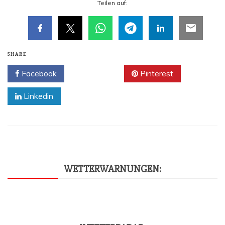
Tei­len auf:
SHARE
Facebook
Twitter
Pinterest
Linkedin
WET­TER­WAR­NUN­GEN: