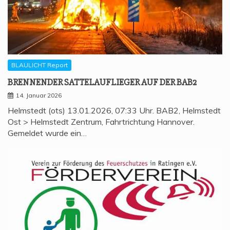
BLAULICHT Report
BREN­NEN­DER SAT­TEL­AUF­LIE­GER AUF DER BAB2
14. Januar 2026
Helmstedt (ots) 13.01.2026, 07:33 Uhr. BAB2, Helmstedt
Ost > Helmstedt Zentrum, Fahrtrichtung Hannover.
Gemeldet wurde ein…