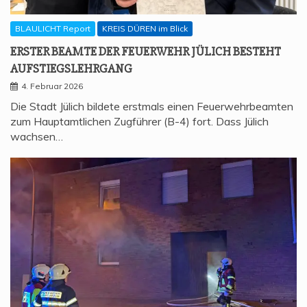
BLAULICHT Report
KREIS DÜREN im Blick
ERS­TER BEAM­TE DER FEU­ER­WEHR JÜLICH BESTEHT
AUFSTIEGSLEHRGANG
4. Februar 2026
Die Stadt Jülich bildete erstmals einen Feuerwehrbeamten
zum Hauptamtlichen Zugführer (B-4) fort. Dass Jülich
wachsen…