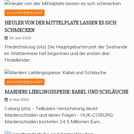
AUCH INTERESSANT
HEU­LER VON DER MIT­TEL­P­LA­TE LAS­SEN ES SICH
SCHMECKEN
30. Juni 2020
Friedrichskoog (ots) Die Hauptgeburtenzeit der Seehunde
im Wattenmeer hat begonnen und die ersten drei
Findelkinder…
AUCH INTERESSANT
MAR­DERS LIEB­LINGS­SPEI­SE: KABEL UND SCHLÄUCHE
8. Mai 2020
Coburg (ots) - Teilkasko-Versicherung deckt
Marderschäden und deren Folgen - HUK-COBURG:
Marderschäden kosteten 14,5 Millionen Euro…