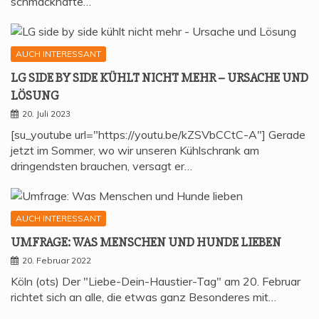
schmackhafte…
AUCH INTERESSANT
LG SIDE BY SIDE KÜHLT NICHT MEHR – URSA­CHE UND
LÖSUNG
20. Juli 2023
[su_youtube url="https://youtu.be/kZSVbCCtC-A"] Gerade
jetzt im Sommer, wo wir unseren Kühlschrank am
dringendsten brauchen, versagt er…
AUCH INTERESSANT
UMFRA­GE: WAS MEN­SCHEN UND HUN­DE LIEBEN
20. Februar 2022
Köln (ots) Der "Liebe-Dein-Haustier-Tag" am 20. Februar
richtet sich an alle, die etwas ganz Besonderes mit…