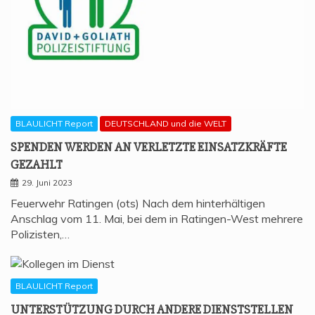
BLAULICHT Report
DEUTSCHLAND und die WELT
SPEN­DEN WER­DEN AN VER­LETZ­TE EIN­SATZ­KRÄF­TE
GEZAHLT
29. Juni 2023
Feuerwehr Ratingen (ots) Nach dem hinterhältigen
Anschlag vom 11. Mai, bei dem in Ratingen-West mehrere
Polizisten,…
BLAULICHT Report
UNTER­STÜT­ZUNG DURCH ANDE­RE DIENSTSTELLEN