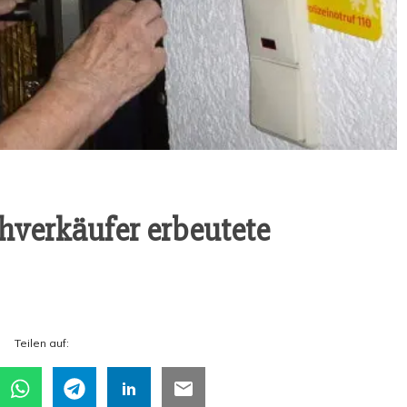
­ver­käu­fer erbeu­te­te
Tei­len auf: