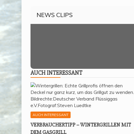
NEWS CLIPS
AUCH INTER­ES­SANT
AUCH INTERESSANT
VER­BRAU­CHER­TIPP – WIN­TER­GRIL­LEN MIT
DEM GASGRILL