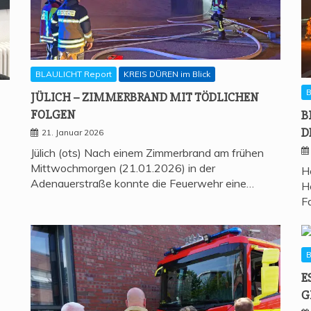
BLAULICHT Report
KREIS DÜREN im Blick
B
JÜLICH – ZIM­MER­BRAND MIT TÖD­LI­CHEN
FOLGEN
B
D
21. Januar 2026
Jülich (ots) Nach einem Zimmerbrand am frühen
Mittwochmorgen (21.01.2026) in der
H
Adenauerstraße konnte die Feuerwehr eine…
H
F
B
E
G