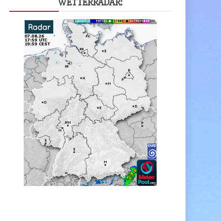
WET­TER­RA­DAR: