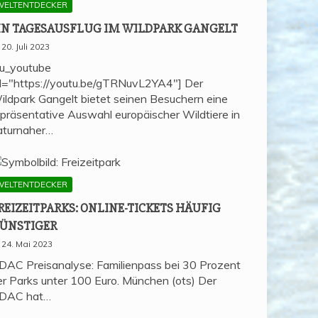
WELTENTDECKER
IN TAGES­AUS­FLUG IM WILD­PARK GANGELT
20. Juli 2023
su_youtube
rl="https://youtu.be/gTRNuvL2YA4"] Der
ildpark Gangelt bietet seinen Besuchern eine
epräsentative Auswahl europäischer Wildtiere in
aturnaher…
WELTENTDECKER
REI­ZEIT­PARKS: ONLINE-TICKETS HÄU­FIG
ÜNSTIGER
24. Mai 2023
DAC Preisanalyse: Familienpass bei 30 Prozent
er Parks unter 100 Euro. München (ots) Der
DAC hat…