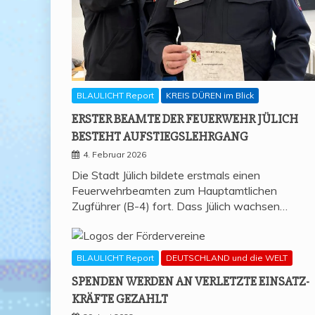
BLAULICHT Report
KREIS DÜREN im Blick
ERS­TER BEAM­TE DER FEU­ER­WEHR JÜLICH
BESTEHT AUFSTIEGSLEHRGANG
4. Februar 2026
Die Stadt Jülich bildete erstmals einen
Feuerwehrbeamten zum Hauptamtlichen
Zugführer (B-4) fort. Dass Jülich wachsen…
BLAULICHT Report
DEUTSCHLAND und die WELT
SPEN­DEN WER­DEN AN VER­LETZ­TE EIN­SATZ­
KRÄF­TE GEZAHLT