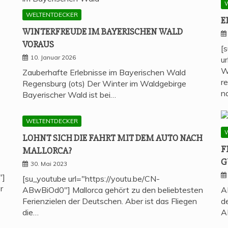
WELTENTDECKER
E
WIN­TER­FREU­DE IM BAYE­RI­SCHEN WALD
VORAUS
[
10. Januar 2026
u
W
Zauberhafte Erlebnisse im Bayerischen Wald
r
Regensburg (ots) Der Winter im Waldgebirge
n
Bayerischer Wald ist bei…
WELTENTDECKER
LOHNT SICH DIE FAHRT MIT DEM AUTO NACH
F
MALLORCA?
G
30. Mai 2023
"]
[su_youtube url="https://youtu.be/CN-
r
ABwBiOd0"] Mallorca gehört zu den beliebtesten
A
Ferienzielen der Deutschen. Aber ist das Fliegen
d
die…
A