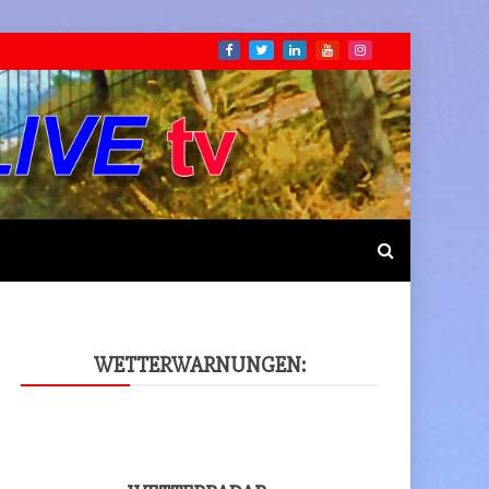
WET­TER­WAR­NUN­GEN: