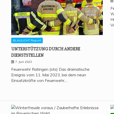
F
W
H
V
BLAULICHT Report
UNTER­STÜT­ZUNG DURCH ANDE­RE
DIENSTSTELLEN
7. Juni 2023
Feuerwehr Ratingen (ots) Das dramatische
Ereignis vom 11. Mai 2023, bei dem neun
Einsatzkräfte von Feuerwehr,…