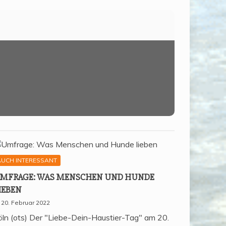
AUCH INTERESSANT
MFRA­GE: WAS MEN­SCHEN UND HUN­DE
IEBEN
20. Februar 2022
öln (ots) Der "Liebe-Dein-Haustier-Tag" am 20.