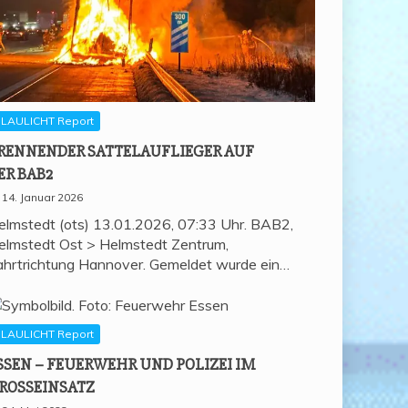
LAULICHT Report
REN­NEN­DER SAT­TEL­AUF­LIE­GER AUF
ER BAB2
14. Januar 2026
elmstedt (ots) 13.01.2026, 07:33 Uhr. BAB2,
elmstedt Ost > Helmstedt Zentrum,
ahrtrichtung Hannover. Gemeldet wurde ein…
LAULICHT Report
SSEN – FEU­ER­WEHR UND POLI­ZEI IM
ROSSEINSATZ