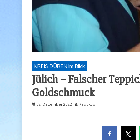
KREIS DÜREN im Blick
Jülich – Fal­scher Tep­pich
Goldschmuck
12. Dezember 2022
Redaktion