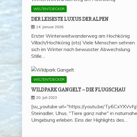
WELTENTDECKER
DER LEI­SES­TE LUXUS DER ALPEN
14. Januar 2026
Erster Winterweitwanderweg am Hochkönig
Villach/Hochkönig (ots) Viele Menschen sehnen
sich im Winter nach bewusster Abwechslung.
Stille…
WELTENTDECKER
WILD­PARK GAN­GELT – DIE FLUGSCHAU
20. Juli 2023
[su_youtube url="https://youtu.be/Ty6CxYXVvfg
Steinadler, Uhus, "Tiere ganz nahe" in naturnahe
Umgebung erleben. Eins der Highlights des…