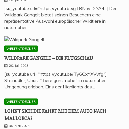
[su_youtube url="https://youtu.be/gTRNuvL2YA4"] Der
Wildpark Gangelt bietet seinen Besuchern eine
repräsentative Auswahl europäischer Wildtiere in
naturnaher…
WELTENTDECKER
WILD­PARK GAN­GELT – DIE FLUGSCHAU
20. Juli 2023
[su_youtube url="https://youtu.be/Ty6CxYXVvfg"]
Steinadler, Uhus, "Tiere ganz nahe" in naturnaher
Umgebung erleben. Eins der Highlights des…
WELTENTDECKER
LOHNT SICH DIE FAHRT MIT DEM AUTO NACH
MALLORCA?
30. Mai 2023