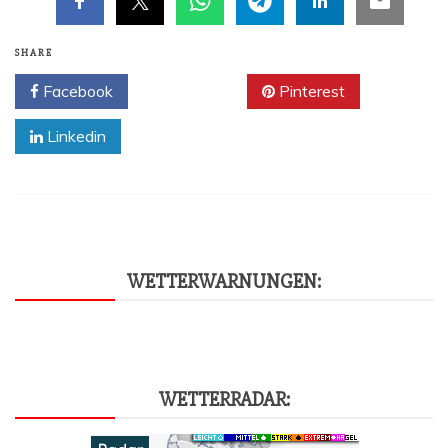
SHARE
Facebook
Twitter
Pinterest
Linkedin
WET­TER­WAR­NUN­GEN:
WET­TER­RA­DAR: