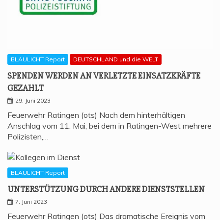
BLAULICHT Report
DEUTSCHLAND und die WELT
SPEN­DEN WER­DEN AN VER­LETZ­TE EIN­SATZ­KRÄF­TE
GEZAHLT
29. Juni 2023
Feuerwehr Ratingen (ots) Nach dem hinterhältigen
Anschlag vom 11. Mai, bei dem in Ratingen-West mehrere
Polizisten,…
BLAULICHT Report
UNTER­STÜT­ZUNG DURCH ANDE­RE DIENSTSTELLEN
7. Juni 2023
Feuerwehr Ratingen (ots) Das dramatische Ereignis vom