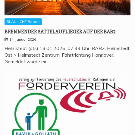
BLAULICHT Report
BREN­NEN­DER SAT­TEL­AUF­LIE­GER AUF DER BAB2
14. Januar 2026
Helmstedt (ots) 13.01.2026, 07:33 Uhr. BAB2, Helmstedt
Ost > Helmstedt Zentrum, Fahrtrichtung Hannover.
Gemeldet wurde ein…