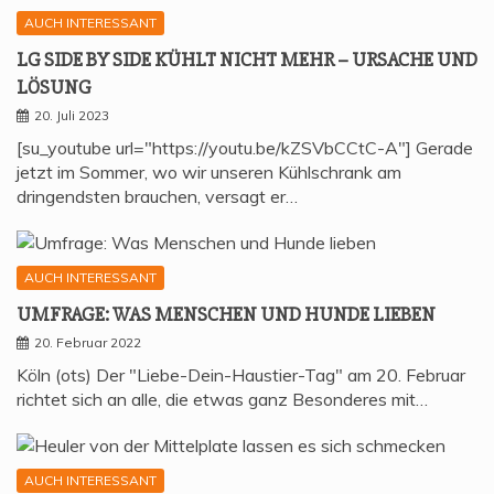
AUCH INTERESSANT
LG SIDE BY SIDE KÜHLT NICHT MEHR – URSA­CHE UND
LÖSUNG
20. Juli 2023
[su_youtube url="https://youtu.be/kZSVbCCtC-A"] Gerade
jetzt im Sommer, wo wir unseren Kühlschrank am
dringendsten brauchen, versagt er…
AUCH INTERESSANT
UMFRA­GE: WAS MEN­SCHEN UND HUN­DE LIEBEN
20. Februar 2022
Köln (ots) Der "Liebe-Dein-Haustier-Tag" am 20. Februar
richtet sich an alle, die etwas ganz Besonderes mit…
AUCH INTERESSANT