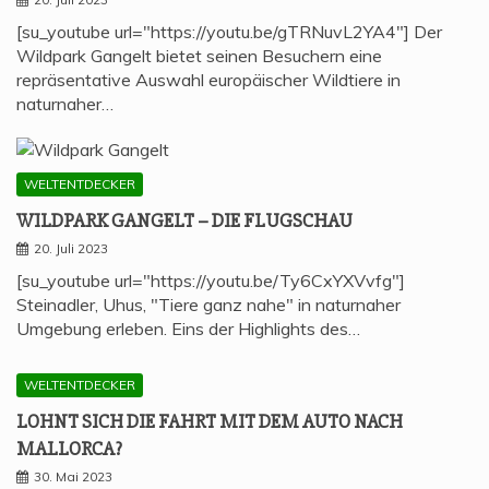
[su_youtube url="https://youtu.be/gTRNuvL2YA4"] Der
Wildpark Gangelt bietet seinen Besuchern eine
repräsentative Auswahl europäischer Wildtiere in
naturnaher…
WELTENTDECKER
WILD­PARK GAN­GELT – DIE FLUGSCHAU
20. Juli 2023
[su_youtube url="https://youtu.be/Ty6CxYXVvfg"]
Steinadler, Uhus, "Tiere ganz nahe" in naturnaher
Umgebung erleben. Eins der Highlights des…
WELTENTDECKER
LOHNT SICH DIE FAHRT MIT DEM AUTO NACH
MALLORCA?
30. Mai 2023