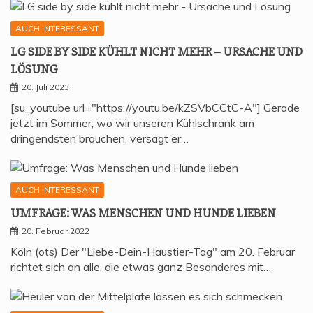
AUCH INTERESSANT
LG SIDE BY SIDE KÜHLT NICHT MEHR – URSA­CHE UND
LÖSUNG
20. Juli 2023
[su_youtube url="https://youtu.be/kZSVbCCtC-A"] Gerade
jetzt im Sommer, wo wir unseren Kühlschrank am
dringendsten brauchen, versagt er…
AUCH INTERESSANT
UMFRA­GE: WAS MEN­SCHEN UND HUN­DE LIEBEN
20. Februar 2022
Köln (ots) Der "Liebe-Dein-Haustier-Tag" am 20. Februar
richtet sich an alle, die etwas ganz Besonderes mit…