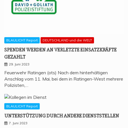
BLAULICHT Report
DEUTSCHLAND und die WELT
SPEN­DEN WER­DEN AN VER­LETZ­TE EIN­SATZ­KRÄF­TE
GEZAHLT
29. Juni 2023
Feuerwehr Ratingen (ots) Nach dem hinterhältigen
Anschlag vom 11. Mai, bei dem in Ratingen-West mehrere
Polizisten,…
BLAULICHT Report
UNTER­STÜT­ZUNG DURCH ANDE­RE DIENSTSTELLEN
7. Juni 2023