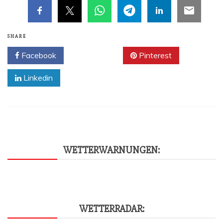
SHARE
Facebook
Twitter
Pinterest
Linkedin
WET­TER­WAR­NUN­GEN:
WET­TER­RA­DAR: