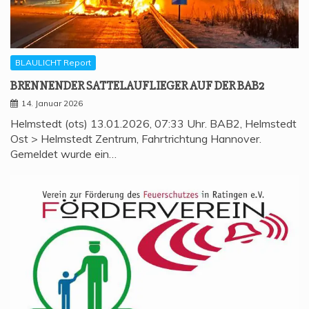
BLAULICHT Report
BREN­NEN­DER SAT­TEL­AUF­LIE­GER AUF DER BAB2
14. Januar 2026
Helmstedt (ots) 13.01.2026, 07:33 Uhr. BAB2, Helmstedt
Ost > Helmstedt Zentrum, Fahrtrichtung Hannover.
Gemeldet wurde ein…