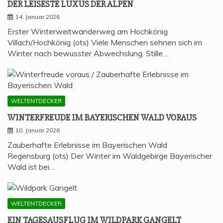
DER LEI­SES­TE LUXUS DER ALPEN
14. Januar 2026
Erster Winterweitwanderweg am Hochkönig
Villach/Hochkönig (ots) Viele Menschen sehnen sich im
Winter nach bewusster Abwechslung. Stille…
WELTENTDECKER
WIN­TER­FREU­DE IM BAYE­RI­SCHEN WALD VORAUS
10. Januar 2026
Zauberhafte Erlebnisse im Bayerischen Wald
Regensburg (ots) Der Winter im Waldgebirge Bayerischer
Wald ist bei…
WELTENTDECKER
EIN TAGES­AUS­FLUG IM WILD­PARK GANGELT