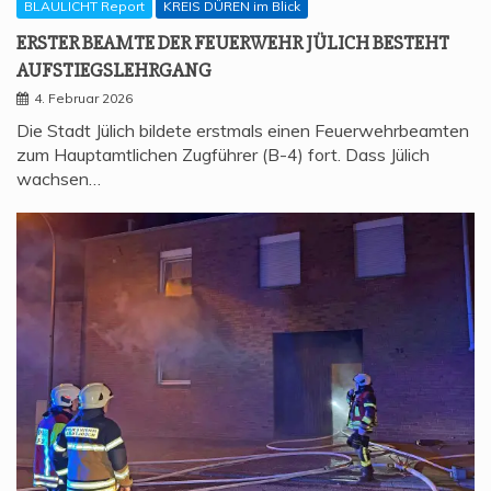
BLAULICHT Report
KREIS DÜREN im Blick
ERS­TER BEAM­TE DER FEU­ER­WEHR JÜLICH BESTEHT
AUFSTIEGSLEHRGANG
4. Februar 2026
Die Stadt Jülich bildete erstmals einen Feuerwehrbeamten
zum Hauptamtlichen Zugführer (B-4) fort. Dass Jülich
wachsen…