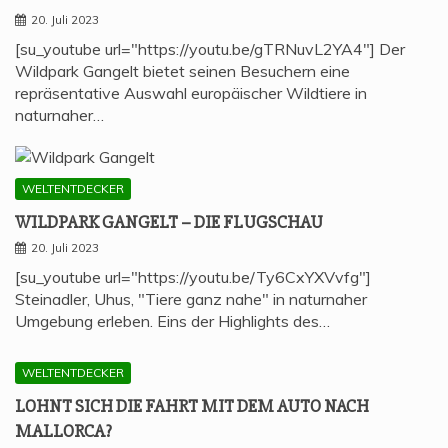
20. Juli 2023
[su_youtube url="https://youtu.be/gTRNuvL2YA4"] Der
Wildpark Gangelt bietet seinen Besuchern eine
repräsentative Auswahl europäischer Wildtiere in
naturnaher…
WELTENTDECKER
WILD­PARK GAN­GELT – DIE FLUGSCHAU
20. Juli 2023
[su_youtube url="https://youtu.be/Ty6CxYXVvfg"]
Steinadler, Uhus, "Tiere ganz nahe" in naturnaher
Umgebung erleben. Eins der Highlights des…
WELTENTDECKER
LOHNT SICH DIE FAHRT MIT DEM AUTO NACH
MALLORCA?