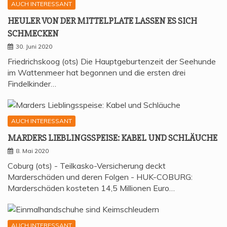
AUCH INTERESSANT
HEU­LER VON DER MIT­TEL­P­LA­TE LAS­SEN ES SICH
SCHMECKEN
30. Juni 2020
Friedrichskoog (ots) Die Hauptgeburtenzeit der Seehunde
im Wattenmeer hat begonnen und die ersten drei
Findelkinder…
AUCH INTERESSANT
MAR­DERS LIEB­LINGS­SPEI­SE: KABEL UND SCHLÄUCHE
8. Mai 2020
Coburg (ots) - Teilkasko-Versicherung deckt
Marderschäden und deren Folgen - HUK-COBURG:
Marderschäden kosteten 14,5 Millionen Euro…
AUCH INTERESSANT