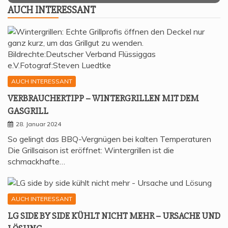
AUCH INTER­ES­SANT
AUCH INTERESSANT
VER­BRAU­CHER­TIPP – WIN­TER­GRIL­LEN MIT DEM
GASGRILL
28. Januar 2024
So gelingt das BBQ-Vergnügen bei kalten Temperaturen
Die Grillsaison ist eröffnet: Wintergrillen ist die
schmackhafte…
AUCH INTERESSANT
LG SIDE BY SIDE KÜHLT NICHT MEHR – URSA­CHE UND