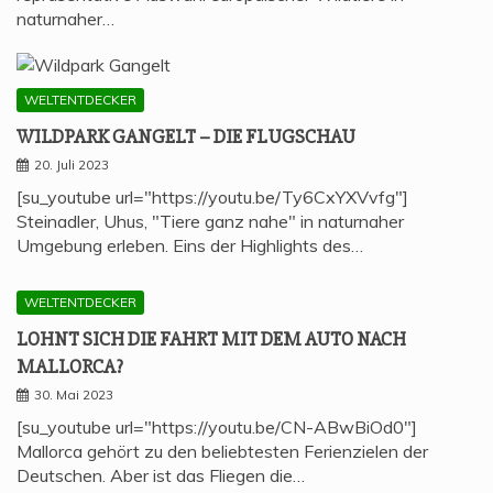
naturnaher…
WELTENTDECKER
WILD­PARK GAN­GELT – DIE FLUGSCHAU
20. Juli 2023
[su_youtube url="https://youtu.be/Ty6CxYXVvfg"]
Steinadler, Uhus, "Tiere ganz nahe" in naturnaher
Umgebung erleben. Eins der Highlights des…
WELTENTDECKER
LOHNT SICH DIE FAHRT MIT DEM AUTO NACH
MALLORCA?
30. Mai 2023
[su_youtube url="https://youtu.be/CN-ABwBiOd0"]
Mallorca gehört zu den beliebtesten Ferienzielen der
Deutschen. Aber ist das Fliegen die…