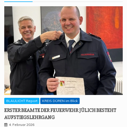
BLAULICHT Report
KREIS DÜREN im Blick
ERS­TER BEAM­TE DER FEU­ER­WEHR JÜLICH BESTEHT
AUFSTIEGSLEHRGANG
4. Februar 2026