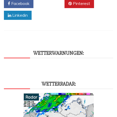
Facebook
Twitter
Pinterest
Linkedin
WET­TER­WAR­NUN­GEN:
WET­TER­RA­DAR: