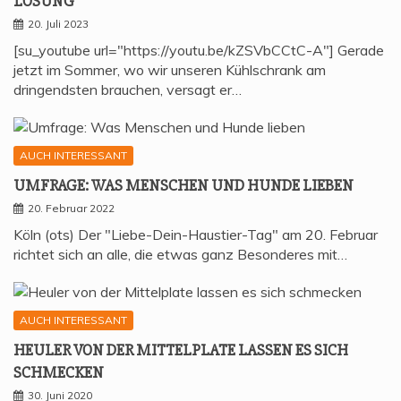
LÖSUNG
20. Juli 2023
[su_youtube url="https://youtu.be/kZSVbCCtC-A"] Gerade
jetzt im Sommer, wo wir unseren Kühlschrank am
dringendsten brauchen, versagt er…
AUCH INTERESSANT
UMFRA­GE: WAS MEN­SCHEN UND HUN­DE LIEBEN
20. Februar 2022
Köln (ots) Der "Liebe-Dein-Haustier-Tag" am 20. Februar
richtet sich an alle, die etwas ganz Besonderes mit…
AUCH INTERESSANT
HEU­LER VON DER MIT­TEL­P­LA­TE LAS­SEN ES SICH
SCHMECKEN
30. Juni 2020