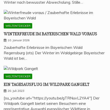
Winter nach bewusster Abwechslung. Stille…
WELTENTDECKER
WIN­TER­FREU­DE IM BAYE­RI­SCHEN WALD VORAUS
10. Januar 2026
Zauberhafte Erlebnisse im Bayerischen Wald
Regensburg (ots) Der Winter im Waldgebirge Bayerischer
Wald ist bei…
WELTENTDECKER
EIN TAGES­AUS­FLUG IM WILD­PARK GANGELT
20. Juli 2023
[su_youtube url="https://youtu.be/gTRNuvL2YA4"] Der
Wildpark Gangelt bietet seinen Besuchern eine
repräsentative Auswahl europäischer Wildtiere in