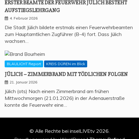
ERS­TER BEAM­TE DER FEU­ER­WEHR JÜLICH BESTEHT
AUFSTIEGSLEHRGANG
4. Februar 2026
Die Stadt Jülich bildete erstmals einen Feuerwehrbeamten
zum Hauptamtlichen Zugführer (B-4) fort. Dass Jülich
wachsen…
BLAULICHT Report
KREIS DÜREN im Blick
JÜLICH – ZIM­MER­BRAND MIT TÖD­LI­CHEN FOLGEN
21. Januar 2026
Jülich (ots) Nach einem Zimmerbrand am frühen
Mittwochmorgen (21.01.2026) in der Adenauerstraße
konnte die Feuerwehr eine…
© Alle Rechte bei inselLIVEtv 2026.