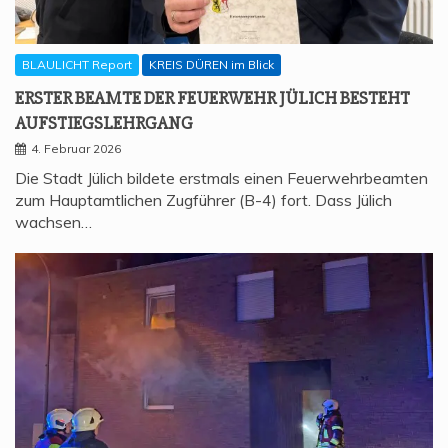
BLAULICHT Report
KREIS DÜREN im Blick
ERS­TER BEAM­TE DER FEU­ER­WEHR JÜLICH BESTEHT
AUFSTIEGSLEHRGANG
4. Februar 2026
Die Stadt Jülich bildete erstmals einen Feuerwehrbeamten
zum Hauptamtlichen Zugführer (B-4) fort. Dass Jülich
wachsen…