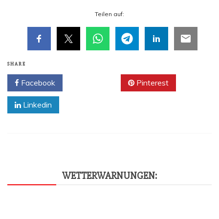
Tei­len auf:
SHARE
Facebook
Twitter
Pinterest
Linkedin
WET­TER­WAR­NUN­GEN: