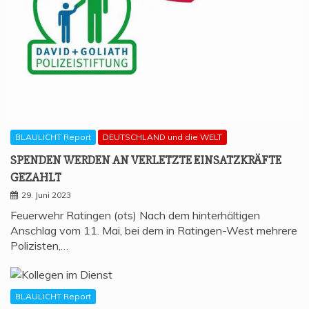
BLAULICHT Report
DEUTSCHLAND und die WELT
SPEN­DEN WER­DEN AN VER­LETZ­TE EIN­SATZ­KRÄF­TE
GEZAHLT
29. Juni 2023
Feuerwehr Ratingen (ots) Nach dem hinterhältigen
Anschlag vom 11. Mai, bei dem in Ratingen-West mehrere
Polizisten,…
BLAULICHT Report