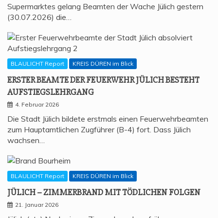
Supermarktes gelang Beamten der Wache Jülich gestern
(30.07.2026) die…
BLAULICHT Report
KREIS DÜREN im Blick
ERS­TER BEAM­TE DER FEU­ER­WEHR JÜLICH BESTEHT
AUFSTIEGSLEHRGANG
4. Februar 2026
Die Stadt Jülich bildete erstmals einen Feuerwehrbeamten
zum Hauptamtlichen Zugführer (B-4) fort. Dass Jülich
wachsen…
BLAULICHT Report
KREIS DÜREN im Blick
JÜLICH – ZIM­MER­BRAND MIT TÖD­LI­CHEN FOLGEN
21. Januar 2026