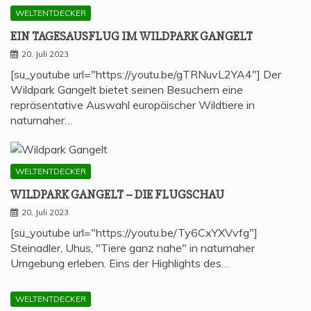
WELTENTDECKER
EIN TAGES­AUS­FLUG IM WILD­PARK GANGELT
20. Juli 2023
[su_youtube url="https://youtu.be/gTRNuvL2YA4"] Der
Wildpark Gangelt bietet seinen Besuchern eine
repräsentative Auswahl europäischer Wildtiere in
naturnaher…
WELTENTDECKER
WILD­PARK GAN­GELT – DIE FLUGSCHAU
20. Juli 2023
[su_youtube url="https://youtu.be/Ty6CxYXVvfg"]
Steinadler, Uhus, "Tiere ganz nahe" in naturnaher
Umgebung erleben. Eins der Highlights des…
WELTENTDECKER