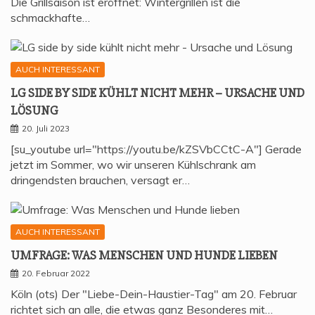
Die Grillsaison ist eröffnet: Wintergrillen ist die
schmackhafte…
AUCH INTERESSANT
LG SIDE BY SIDE KÜHLT NICHT MEHR – URSA­CHE UND
LÖSUNG
20. Juli 2023
[su_youtube url="https://youtu.be/kZSVbCCtC-A"] Gerade
jetzt im Sommer, wo wir unseren Kühlschrank am
dringendsten brauchen, versagt er…
AUCH INTERESSANT
UMFRA­GE: WAS MEN­SCHEN UND HUN­DE LIEBEN
20. Februar 2022
Köln (ots) Der "Liebe-Dein-Haustier-Tag" am 20. Februar
richtet sich an alle, die etwas ganz Besonderes mit…