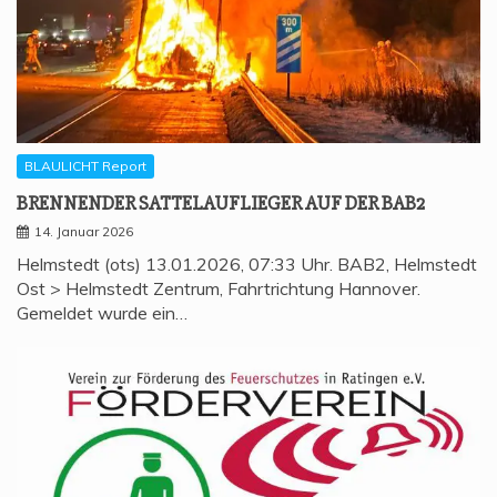
BLAULICHT Report
BREN­NEN­DER SAT­TEL­AUF­LIE­GER AUF DER BAB2
14. Januar 2026
Helmstedt (ots) 13.01.2026, 07:33 Uhr. BAB2, Helmstedt
Ost > Helmstedt Zentrum, Fahrtrichtung Hannover.
Gemeldet wurde ein…