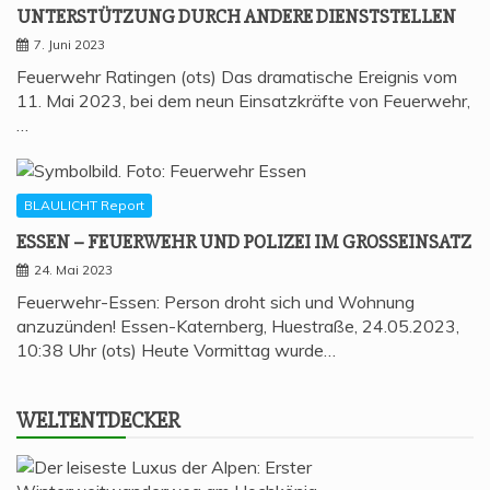
UNTER­STÜT­ZUNG DURCH ANDE­RE DIENSTSTELLEN
7. Juni 2023
Feuerwehr Ratingen (ots) Das dramatische Ereignis vom
11. Mai 2023, bei dem neun Einsatzkräfte von Feuerwehr,
…
BLAULICHT Report
ESSEN – FEU­ER­WEHR UND POLI­ZEI IM GROSSEINSATZ
24. Mai 2023
Feuerwehr-Essen: Person droht sich und Wohnung
anzuzünden! Essen-Katernberg, Huestraße, 24.05.2023,
10:38 Uhr (ots) Heute Vormittag wurde…
WELT­ENT­DE­CKER