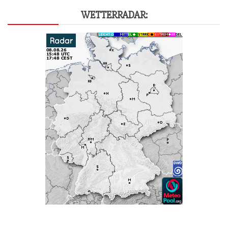
WET­TER­RA­DAR: