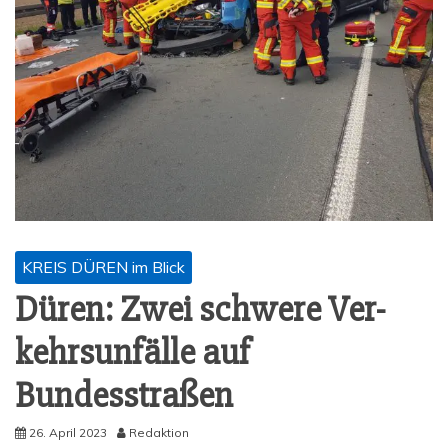
KREIS DÜREN im Blick
Düren: Zwei schwe­re Ver­
kehrs­un­fäl­le auf
Bundesstraßen
26. April 2023
Redaktion