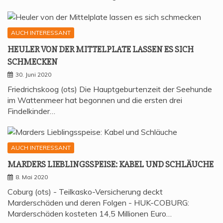
AUCH INTERESSANT
HEU­LER VON DER MIT­TEL­P­LA­TE LAS­SEN ES SICH
SCHMECKEN
30. Juni 2020
Friedrichskoog (ots) Die Hauptgeburtenzeit der Seehunde
im Wattenmeer hat begonnen und die ersten drei
Findelkinder…
AUCH INTERESSANT
MAR­DERS LIEB­LINGS­SPEI­SE: KABEL UND SCHLÄUCHE
8. Mai 2020
Coburg (ots) - Teilkasko-Versicherung deckt
Marderschäden und deren Folgen - HUK-COBURG:
Marderschäden kosteten 14,5 Millionen Euro…