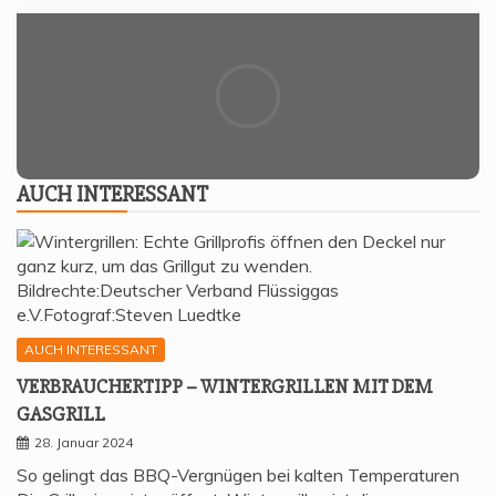
AUCH INTER­ES­SANT
AUCH INTERESSANT
VER­BRAU­CHER­TIPP – WIN­TER­GRIL­LEN MIT DEM
GASGRILL
28. Januar 2024
So gelingt das BBQ-Vergnügen bei kalten Temperaturen