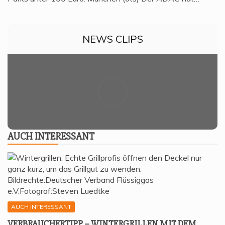
NEWS CLIPS
AUCH INTER­ES­SANT
AUCH INTERESSANT
VER­BRAU­CHER­TIPP – WIN­TER­GRIL­LEN MIT DEM