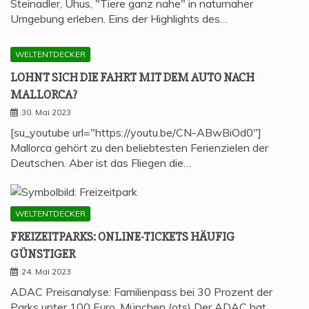
Steinadler, Uhus, "Tiere ganz nahe" in naturnaher
Umgebung erleben. Eins der Highlights des…
WELTENTDECKER
LOHNT SICH DIE FAHRT MIT DEM AUTO NACH
MALLORCA?
30. Mai 2023
[su_youtube url="https://youtu.be/CN-ABwBiOd0"]
Mallorca gehört zu den beliebtesten Ferienzielen der
Deutschen. Aber ist das Fliegen die…
WELTENTDECKER
FREI­ZEIT­PARKS: ONLINE-TICKETS HÄU­FIG
GÜNSTIGER
24. Mai 2023
ADAC Preisanalyse: Familienpass bei 30 Prozent der
Parks unter 100 Euro. München (ots) Der ADAC hat…