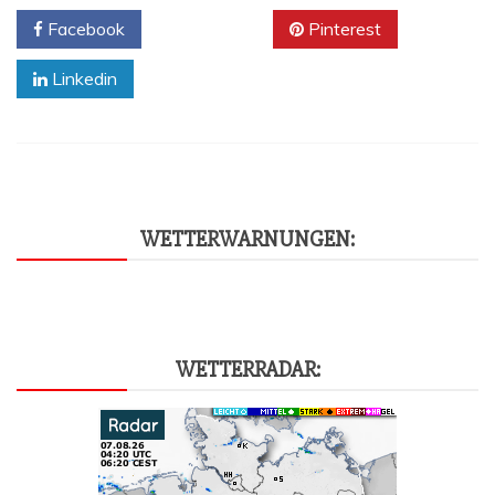
Facebook
Twitter
Pinterest
Linkedin
WET­TER­WAR­NUN­GEN:
WET­TER­RA­DAR: