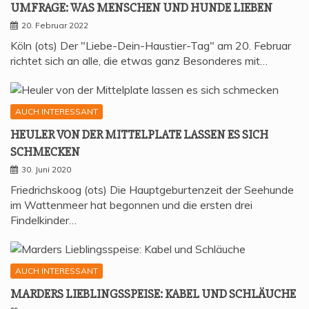
UMFRA­GE: WAS MEN­SCHEN UND HUN­DE LIEBEN
20. Februar 2022
Köln (ots) Der "Liebe-Dein-Haustier-Tag" am 20. Februar
richtet sich an alle, die etwas ganz Besonderes mit…
AUCH INTERESSANT
HEU­LER VON DER MIT­TEL­P­LA­TE LAS­SEN ES SICH
SCHMECKEN
30. Juni 2020
Friedrichskoog (ots) Die Hauptgeburtenzeit der Seehunde
im Wattenmeer hat begonnen und die ersten drei
Findelkinder…
AUCH INTERESSANT
MAR­DERS LIEB­LINGS­SPEI­SE: KABEL UND SCHLÄUCHE