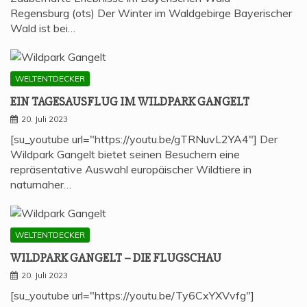
Regensburg (ots) Der Winter im Waldgebirge Bayerischer
Wald ist bei…
WELTENTDECKER
EIN TAGES­AUS­FLUG IM WILD­PARK GANGELT
20. Juli 2023
[su_youtube url="https://youtu.be/gTRNuvL2YA4"] Der
Wildpark Gangelt bietet seinen Besuchern eine
repräsentative Auswahl europäischer Wildtiere in
naturnaher…
WELTENTDECKER
WILD­PARK GAN­GELT – DIE FLUGSCHAU
20. Juli 2023
[su_youtube url="https://youtu.be/Ty6CxYXVvfg"]