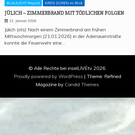
BLAULICHT Report
KREIS DÜREN im Blick
JÜLICH – ZIM­MER­BRAND MIT TÖD­LI­CHEN FOLGEN
21. Januar 2026
Jülich (ots) Nach einem Zimmerbrand am frühen
Mittwochmorgen (21.01.2026) in der Adenauerstraße
konnte die Feuerwehr eine…
© Alle Rechte bei inselLIVEtv 2026.
Proudly powered by WordPress
|
Theme: Refined
Magazine by
Candid Themes
.