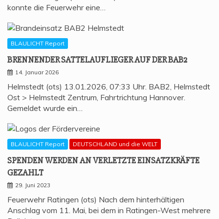
konnte die Feuerwehr eine…
BLAULICHT Report
BREN­NEN­DER SAT­TEL­AUF­LIE­GER AUF DER BAB2
14. Januar 2026
Helmstedt (ots) 13.01.2026, 07:33 Uhr. BAB2, Helmstedt
Ost > Helmstedt Zentrum, Fahrtrichtung Hannover.
Gemeldet wurde ein…
BLAULICHT Report
DEUTSCHLAND und die WELT
SPEN­DEN WER­DEN AN VER­LETZ­TE EIN­SATZ­KRÄF­TE
GEZAHLT
29. Juni 2023
Feuerwehr Ratingen (ots) Nach dem hinterhältigen
Anschlag vom 11. Mai, bei dem in Ratingen-West mehrere