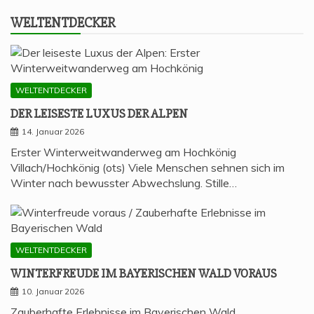
WELT­ENT­DE­CKER
WELTENTDECKER
DER LEI­SES­TE LUXUS DER ALPEN
14. Januar 2026
Erster Winterweitwanderweg am Hochkönig
Villach/Hochkönig (ots) Viele Menschen sehnen sich im
Winter nach bewusster Abwechslung. Stille…
WELTENTDECKER
WIN­TER­FREU­DE IM BAYE­RI­SCHEN WALD VORAUS
10. Januar 2026
Zauberhafte Erlebnisse im Bayerischen Wald