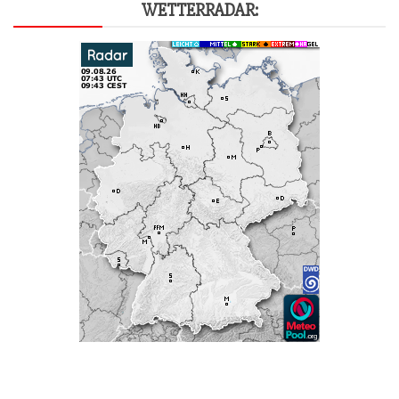
WET­TER­RA­DAR: