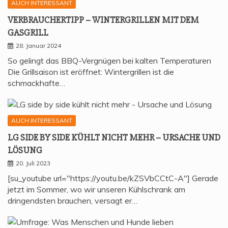
AUCH INTERESSANT
VER­BRAU­CHER­TIPP – WIN­TER­GRIL­LEN MIT DEM
GASGRILL
28. Januar 2024
So gelingt das BBQ-Vergnügen bei kalten Temperaturen
Die Grillsaison ist eröffnet: Wintergrillen ist die
schmackhafte…
AUCH INTERESSANT
LG SIDE BY SIDE KÜHLT NICHT MEHR – URSA­CHE UND
LÖSUNG
20. Juli 2023
[su_youtube url="https://youtu.be/kZSVbCCtC-A"] Gerade
jetzt im Sommer, wo wir unseren Kühlschrank am
dringendsten brauchen, versagt er…