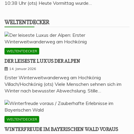
10:38 Uhr (ots) Heute Vormittag wurde…
WELT­ENT­DE­CKER
WELTENTDECKER
DER LEI­SES­TE LUXUS DER ALPEN
14. Januar 2026
Erster Winterweitwanderweg am Hochkönig
Villach/Hochkönig (ots) Viele Menschen sehnen sich im
Winter nach bewusster Abwechslung. Stille…
WELTENTDECKER
WIN­TER­FREU­DE IM BAYE­RI­SCHEN WALD VORAUS