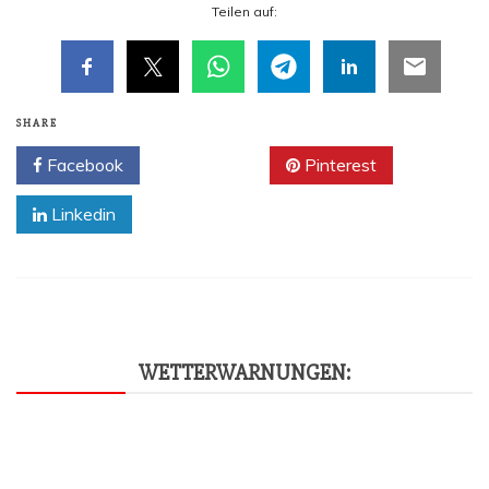
Tei­len auf:
SHARE
Facebook
Twitter
Pinterest
Linkedin
WET­TER­WAR­NUN­GEN: