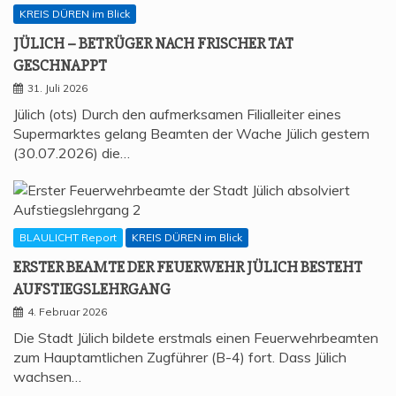
KREIS DÜREN im Blick
JÜLICH – BETRÜ­GER NACH FRI­SCHER TAT
GESCHNAPPT
31. Juli 2026
Jülich (ots) Durch den aufmerksamen Filialleiter eines
Supermarktes gelang Beamten der Wache Jülich gestern
(30.07.2026) die…
BLAULICHT Report
KREIS DÜREN im Blick
ERS­TER BEAM­TE DER FEU­ER­WEHR JÜLICH BESTEHT
AUFSTIEGSLEHRGANG
4. Februar 2026
Die Stadt Jülich bildete erstmals einen Feuerwehrbeamten
zum Hauptamtlichen Zugführer (B-4) fort. Dass Jülich
wachsen…