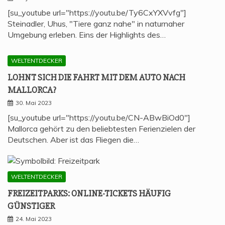
[su_youtube url="https://youtu.be/Ty6CxYXVvfg"]
Steinadler, Uhus, "Tiere ganz nahe" in naturnaher
Umgebung erleben. Eins der Highlights des…
WELTENTDECKER
LOHNT SICH DIE FAHRT MIT DEM AUTO NACH
MALLORCA?
30. Mai 2023
[su_youtube url="https://youtu.be/CN-ABwBiOd0"]
Mallorca gehört zu den beliebtesten Ferienzielen der
Deutschen. Aber ist das Fliegen die…
WELTENTDECKER
FREI­ZEIT­PARKS: ONLINE-TICKETS HÄU­FIG
GÜNSTIGER
24. Mai 2023