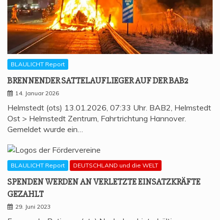
BLAULICHT Report
BREN­NEN­DER SAT­TEL­AUF­LIE­GER AUF DER BAB2
14. Januar 2026
Helmstedt (ots) 13.01.2026, 07:33 Uhr. BAB2, Helmstedt
Ost > Helmstedt Zentrum, Fahrtrichtung Hannover.
Gemeldet wurde ein…
BLAULICHT Report
DEUTSCHLAND und die WELT
SPEN­DEN WER­DEN AN VER­LETZ­TE EIN­SATZ­KRÄF­TE
GEZAHLT
29. Juni 2023