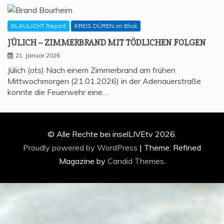
BLAULICHT Report
KREIS DÜREN im Blick
JÜLICH – ZIM­MER­BRAND MIT TÖD­LI­CHEN FOLGEN
21. Januar 2026
Jülich (ots) Nach einem Zimmerbrand am frühen
Mittwochmorgen (21.01.2026) in der Adenauerstraße
konnte die Feuerwehr eine…
© Alle Rechte bei inselLIVEtv 2026.
Proudly powered by WordPress
|
Theme: Refined
Magazine by
Candid Themes
.