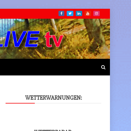
WET­TER­WAR­NUN­GEN: