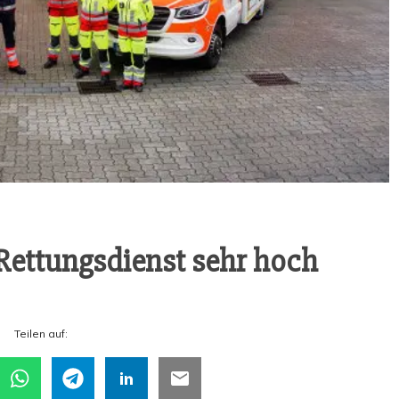
Ret­tungs­dienst sehr hoch
Tei­len auf: