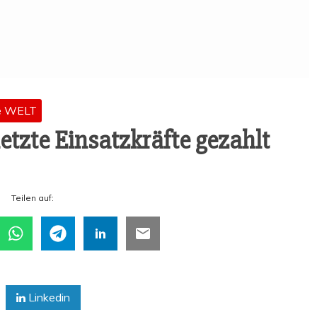
e WELT
tz­te Ein­satz­kräf­te gezahlt
Tei­len auf:
Linkedin