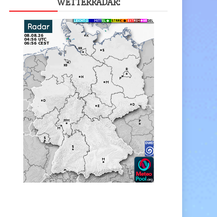
WET­TER­RA­DAR: