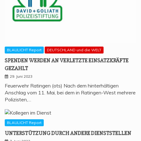
BLAULICHT Report
DEUTSCHLAND und die WELT
SPEN­DEN WER­DEN AN VER­LETZ­TE EIN­SATZ­KRÄF­TE
GEZAHLT
29. Juni 2023
Feuerwehr Ratingen (ots) Nach dem hinterhältigen
Anschlag vom 11. Mai, bei dem in Ratingen-West mehrere
Polizisten,…
BLAULICHT Report
UNTER­STÜT­ZUNG DURCH ANDE­RE DIENSTSTELLEN