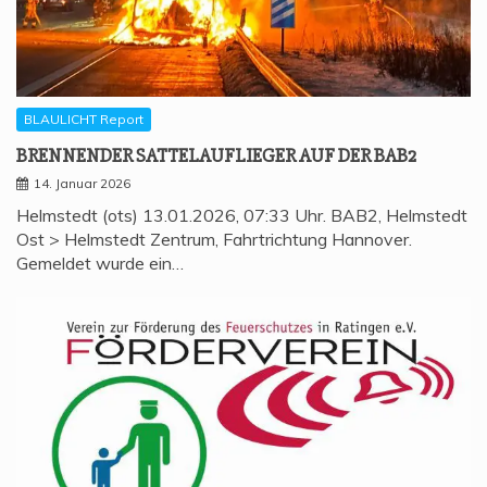
BLAULICHT Report
BREN­NEN­DER SAT­TEL­AUF­LIE­GER AUF DER BAB2
14. Januar 2026
Helmstedt (ots) 13.01.2026, 07:33 Uhr. BAB2, Helmstedt
Ost > Helmstedt Zentrum, Fahrtrichtung Hannover.
Gemeldet wurde ein…