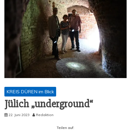
KREIS DÜREN im Blick
Jülich „under­ground“
22. Juni 2023
Redaktion
Tei­len auf: