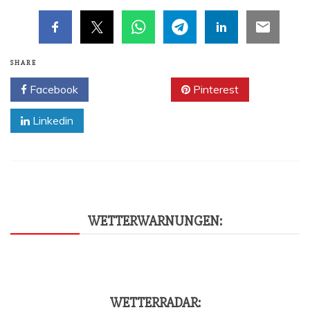
SHARE
Facebook
Twitter
Pinterest
Linkedin
WET­TER­WAR­NUN­GEN:
WET­TER­RA­DAR: