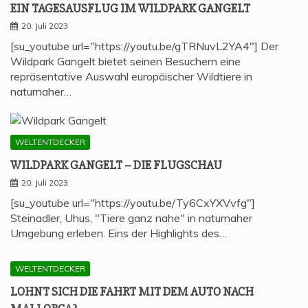
EIN TAGES­AUS­FLUG IM WILD­PARK GANGELT
20. Juli 2023
[su_youtube url="https://youtu.be/gTRNuvL2YA4"] Der
Wildpark Gangelt bietet seinen Besuchern eine
repräsentative Auswahl europäischer Wildtiere in
naturnaher…
WELTENTDECKER
WILD­PARK GAN­GELT – DIE FLUGSCHAU
20. Juli 2023
[su_youtube url="https://youtu.be/Ty6CxYXVvfg"]
Steinadler, Uhus, "Tiere ganz nahe" in naturnaher
Umgebung erleben. Eins der Highlights des…
WELTENTDECKER
LOHNT SICH DIE FAHRT MIT DEM AUTO NACH