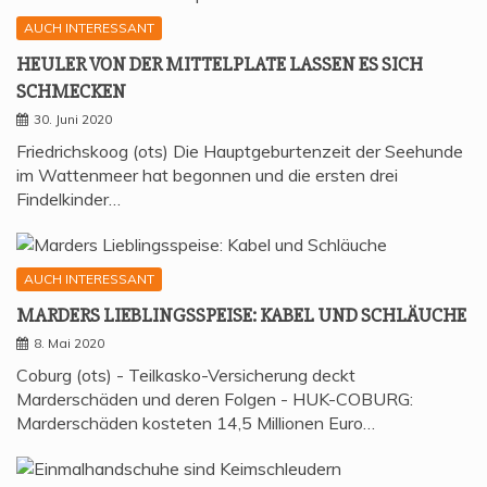
AUCH INTERESSANT
HEU­LER VON DER MIT­TEL­P­LA­TE LAS­SEN ES SICH
SCHMECKEN
30. Juni 2020
Friedrichskoog (ots) Die Hauptgeburtenzeit der Seehunde
im Wattenmeer hat begonnen und die ersten drei
Findelkinder…
AUCH INTERESSANT
MAR­DERS LIEB­LINGS­SPEI­SE: KABEL UND SCHLÄUCHE
8. Mai 2020
Coburg (ots) - Teilkasko-Versicherung deckt
Marderschäden und deren Folgen - HUK-COBURG:
Marderschäden kosteten 14,5 Millionen Euro…