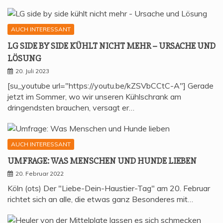
AUCH INTERESSANT
LG SIDE BY SIDE KÜHLT NICHT MEHR – URSA­CHE UND
LÖSUNG
20. Juli 2023
[su_youtube url="https://youtu.be/kZSVbCCtC-A"] Gerade
jetzt im Sommer, wo wir unseren Kühlschrank am
dringendsten brauchen, versagt er…
AUCH INTERESSANT
UMFRA­GE: WAS MEN­SCHEN UND HUN­DE LIEBEN
20. Februar 2022
Köln (ots) Der "Liebe-Dein-Haustier-Tag" am 20. Februar
richtet sich an alle, die etwas ganz Besonderes mit…