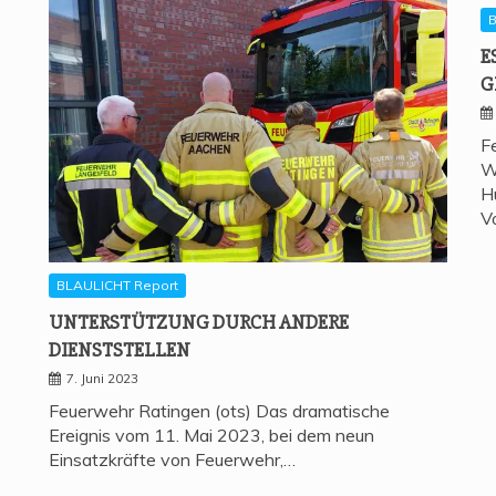
B
E
G
F
W
H
V
BLAULICHT Report
UNTER­STÜT­ZUNG DURCH ANDE­RE
DIENSTSTELLEN
7. Juni 2023
Feuerwehr Ratingen (ots) Das dramatische
Ereignis vom 11. Mai 2023, bei dem neun
Einsatzkräfte von Feuerwehr,…