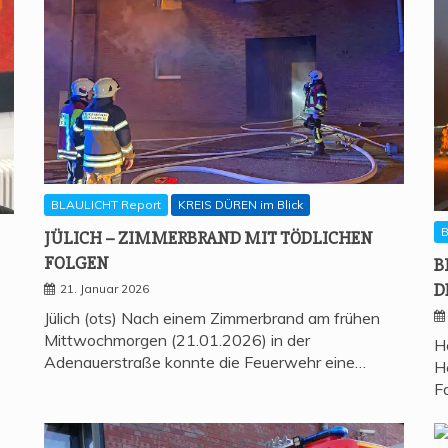
BLAULICHT Report
KREIS DÜREN im Blick
B
JÜLICH – ZIM­MER­BRAND MIT TÖD­LI­CHEN
FOLGEN
B
D
21. Januar 2026
Jülich (ots) Nach einem Zimmerbrand am frühen
Mittwochmorgen (21.01.2026) in der
H
Adenauerstraße konnte die Feuerwehr eine…
H
F