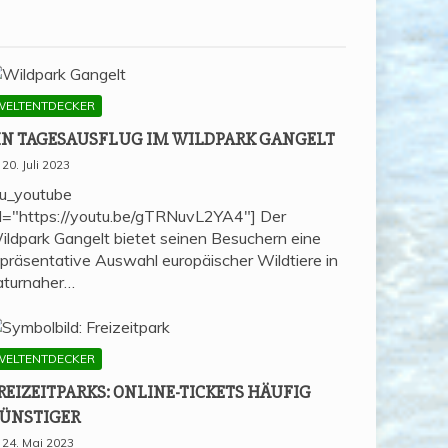
WELTENTDECKER
IN TAGES­AUS­FLUG IM WILD­PARK GANGELT
20. Juli 2023
su_youtube
rl="https://youtu.be/gTRNuvL2YA4"] Der
ildpark Gangelt bietet seinen Besuchern eine
epräsentative Auswahl europäischer Wildtiere in
aturnaher…
WELTENTDECKER
REI­ZEIT­PARKS: ONLINE-TICKETS HÄU­FIG
ÜNSTIGER
24. Mai 2023