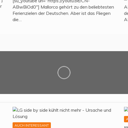
[su_youtube url="https://youtu.be/CN-
r
ABwBiOd0"] Mallorca gehört zu den beliebtesten
A
Ferienzielen der Deutschen. Aber ist das Fliegen
d
die…
A
AUCH INTERESSANT