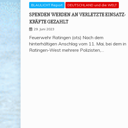
BLAULICHT Report
DEUTSCHLAND und die WELT
SPEN­DEN WER­DEN AN VER­LETZ­TE EIN­SATZ­
KRÄF­TE GEZAHLT
29. Juni 2023
Feuerwehr Ratingen (ots) Nach dem
hinterhältigen Anschlag vom 11. Mai, bei dem in
Ratingen-West mehrere Polizisten,…