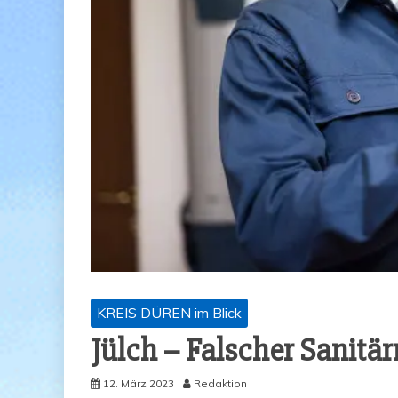
KREIS DÜREN im Blick
Jülch – Fal­scher Sani­tär
12. März 2023
Redaktion