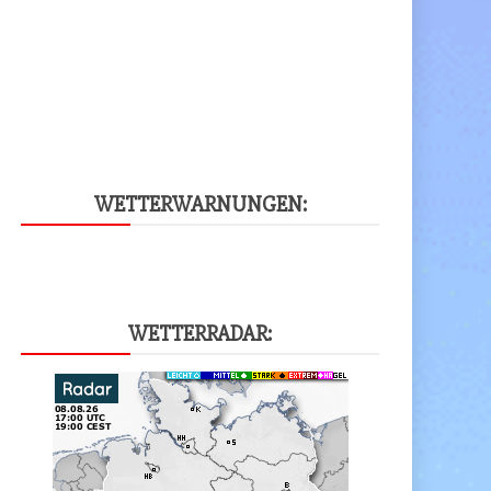
WET­TER­WAR­NUN­GEN:
WET­TER­RA­DAR: