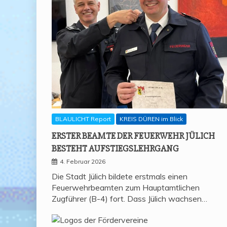
BLAULICHT Report
KREIS DÜREN im Blick
ERS­TER BEAM­TE DER FEU­ER­WEHR JÜLICH
BESTEHT AUFSTIEGSLEHRGANG
4. Februar 2026
Die Stadt Jülich bildete erstmals einen
Feuerwehrbeamten zum Hauptamtlichen
Zugführer (B-4) fort. Dass Jülich wachsen…