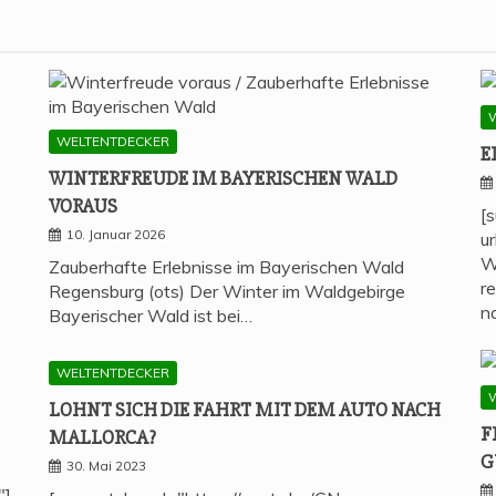
WELTENTDECKER
E
WIN­TER­FREU­DE IM BAYE­RI­SCHEN WALD
VORAUS
[
10. Januar 2026
u
W
Zauberhafte Erlebnisse im Bayerischen Wald
r
Regensburg (ots) Der Winter im Waldgebirge
n
Bayerischer Wald ist bei…
WELTENTDECKER
LOHNT SICH DIE FAHRT MIT DEM AUTO NACH
F
MALLORCA?
G
30. Mai 2023
"]