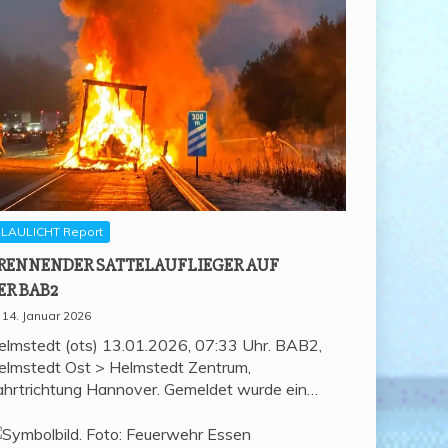
LAULICHT Report
REN­NEN­DER SAT­TEL­AUF­LIE­GER AUF
ER BAB2
14. Januar 2026
elmstedt (ots) 13.01.2026, 07:33 Uhr. BAB2,
elmstedt Ost > Helmstedt Zentrum,
ahrtrichtung Hannover. Gemeldet wurde ein…