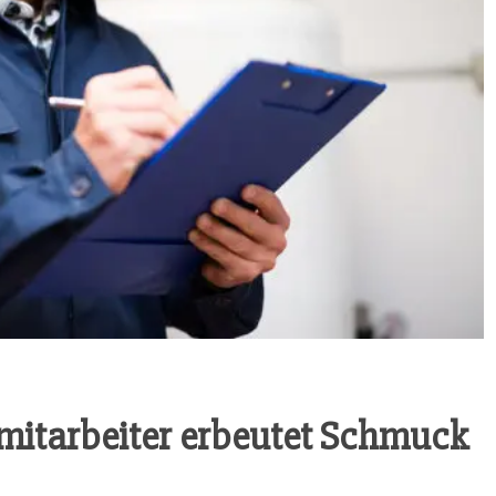
­mit­ar­bei­ter erbeu­tet Schmuck