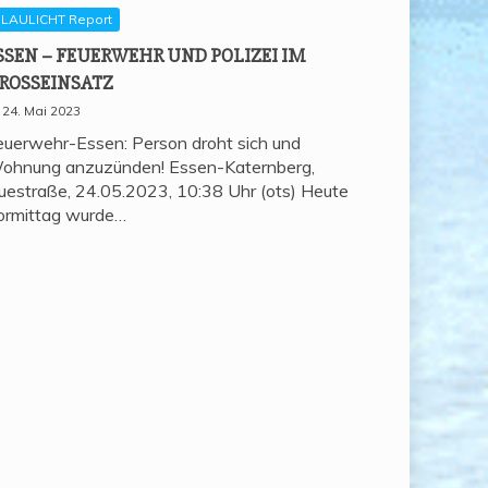
LAULICHT Report
SSEN – FEU­ER­WEHR UND POLI­ZEI IM
ROSSEINSATZ
24. Mai 2023
euerwehr-Essen: Person droht sich und
ohnung anzuzünden! Essen-Katernberg,
uestraße, 24.05.2023, 10:38 Uhr (ots) Heute
ormittag wurde…