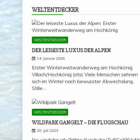
WELT­ENT­DE­CKER
WELTENTDECKER
DER LEI­SES­TE LUXUS DER ALPEN
14. Januar 2026
Erster Winterweitwanderweg am Hochkönig
Villach/Hochkönig (ots) Viele Menschen sehnen
sich im Winter nach bewusster Abwechslung.
Stille…
WELTENTDECKER
WILD­PARK GAN­GELT – DIE FLUGSCHAU
20. Juli 2023
[su_youtube url="https://youtu.be/Ty6CxYXVvfg