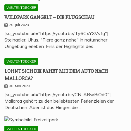
WELTENTDECKER
WILD­PARK GAN­GELT – DIE FLUGSCHAU
20. Juli 2023
[su_youtube url="https://youtu.be/Ty6CxYXVvfg"]
Steinadler, Uhus, "Tiere ganz nahe" in naturnaher
Umgebung erleben. Eins der Highlights des…
WELTENTDECKER
LOHNT SICH DIE FAHRT MIT DEM AUTO NACH
MALLORCA?
30. Mai 2023
[su_youtube url="https://youtu.be/CN-ABwBiOd0"]
Mallorca gehört zu den beliebtesten Ferienzielen der
Deutschen. Aber ist das Fliegen die…
WELTENTDECKER