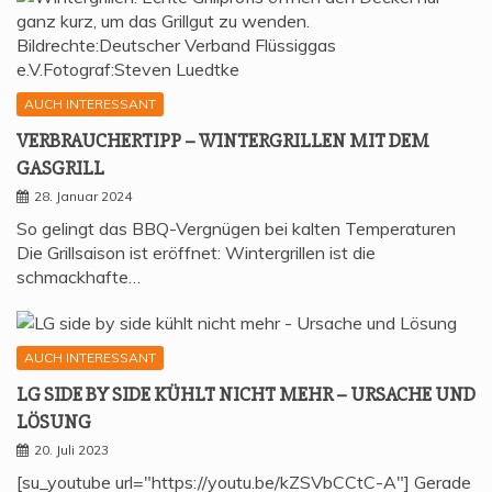
AUCH INTERESSANT
VER­BRAU­CHER­TIPP – WIN­TER­GRIL­LEN MIT DEM
GASGRILL
28. Januar 2024
So gelingt das BBQ-Vergnügen bei kalten Temperaturen
Die Grillsaison ist eröffnet: Wintergrillen ist die
schmackhafte…
AUCH INTERESSANT
LG SIDE BY SIDE KÜHLT NICHT MEHR – URSA­CHE UND
LÖSUNG
20. Juli 2023
[su_youtube url="https://youtu.be/kZSVbCCtC-A"] Gerade