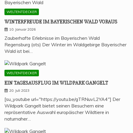
WELTENTDECKER
WIN­TER­FREU­DE IM BAYE­RI­SCHEN WALD VORAUS
10. Januar 2026
Zauberhafte Erlebnisse im Bayerischen Wald
Regensburg (ots) Der Winter im Waldgebirge Bayerischer
Wald ist bei…
WELTENTDECKER
EIN TAGES­AUS­FLUG IM WILD­PARK GANGELT
20. Juli 2023
[su_youtube url="https://youtu.be/gTRNuvL2YA4"] Der
Wildpark Gangelt bietet seinen Besuchern eine
repräsentative Auswahl europäischer Wildtiere in
naturnaher…