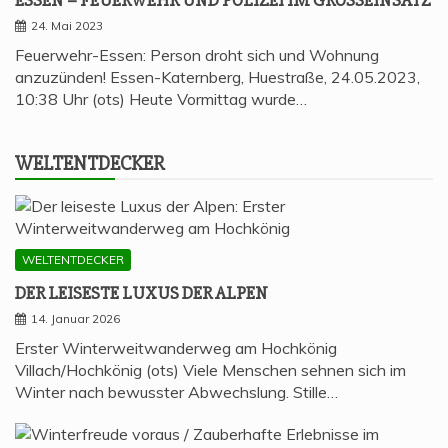
ESSEN – FEU­ER­WEHR UND POLI­ZEI IM GROSSEINSATZ
24. Mai 2023
Feuerwehr-Essen: Person droht sich und Wohnung
anzuzünden! Essen-Katernberg, Huestraße, 24.05.2023,
10:38 Uhr (ots) Heute Vormittag wurde…
WELT­ENT­DE­CKER
WELTENTDECKER
DER LEI­SES­TE LUXUS DER ALPEN
14. Januar 2026
Erster Winterweitwanderweg am Hochkönig
Villach/Hochkönig (ots) Viele Menschen sehnen sich im
Winter nach bewusster Abwechslung. Stille…