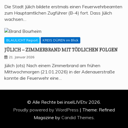
Die Stadt Jülich bildete erstmals einen Feuerwehrbeamten
zum Hauptamtlichen Zugführer (B-4) fort. Dass Jülich
wachsen…
BLAULICHT Report
KREIS DÜREN im Blick
JÜLICH – ZIM­MER­BRAND MIT TÖD­LI­CHEN FOLGEN
21. Januar 2026
Jülich (ots) Nach einem Zimmerbrand am frühen
Mittwochmorgen (21.01.2026) in der Adenauerstraße
konnte die Feuerwehr eine…
© Alle Rechte bei inselLIVEtv 2026.
Proudly powered by WordPress
|
Theme: Refined
Magazine by
Candid Themes
.