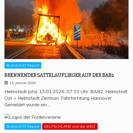
BLAULICHT Report
BREN­NEN­DER SAT­TEL­AUF­LIE­GER AUF DER BAB2
14. Januar 2026
Helmstedt (ots) 13.01.2026, 07:33 Uhr. BAB2, Helmstedt
Ost > Helmstedt Zentrum, Fahrtrichtung Hannover.
Gemeldet wurde ein…
BLAULICHT Report
DEUTSCHLAND und die WELT