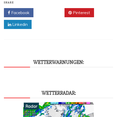
SHARE
Facebook
Twitter
Pinterest
Linkedin
WET­TER­WAR­NUN­GEN:
WET­TER­RA­DAR: