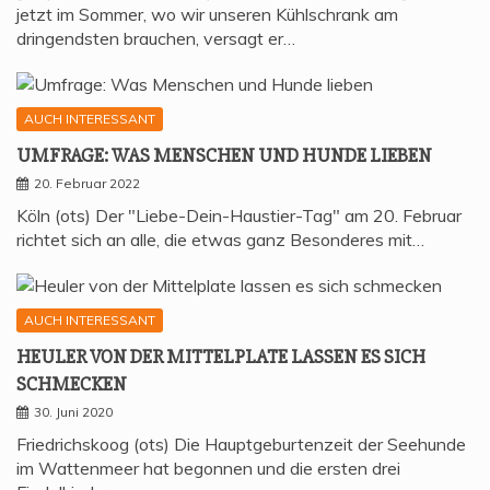
jetzt im Sommer, wo wir unseren Kühlschrank am
dringendsten brauchen, versagt er…
AUCH INTERESSANT
UMFRA­GE: WAS MEN­SCHEN UND HUN­DE LIEBEN
20. Februar 2022
Köln (ots) Der "Liebe-Dein-Haustier-Tag" am 20. Februar
richtet sich an alle, die etwas ganz Besonderes mit…
AUCH INTERESSANT
HEU­LER VON DER MIT­TEL­P­LA­TE LAS­SEN ES SICH
SCHMECKEN
30. Juni 2020
Friedrichskoog (ots) Die Hauptgeburtenzeit der Seehunde
im Wattenmeer hat begonnen und die ersten drei