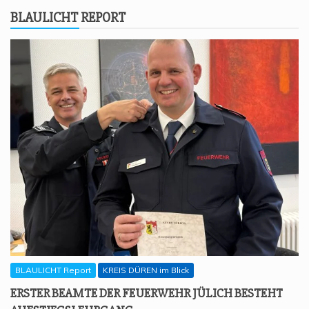
BLAU­LICHT REPORT
BLAULICHT Report
KREIS DÜREN im Blick
ERS­TER BEAM­TE DER FEU­ER­WEHR JÜLICH BESTEHT