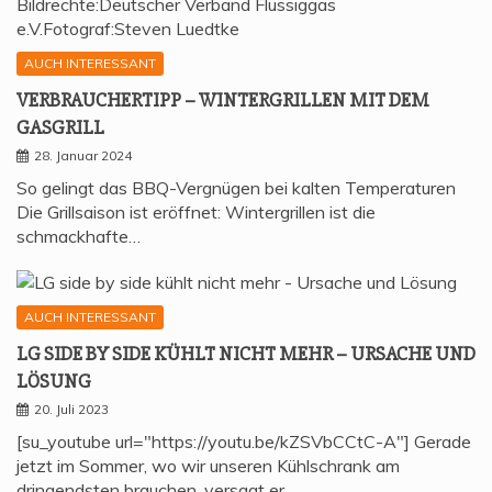
AUCH INTERESSANT
VER­BRAU­CHER­TIPP – WIN­TER­GRIL­LEN MIT DEM
GASGRILL
28. Januar 2024
So gelingt das BBQ-Vergnügen bei kalten Temperaturen
Die Grillsaison ist eröffnet: Wintergrillen ist die
schmackhafte…
AUCH INTERESSANT
LG SIDE BY SIDE KÜHLT NICHT MEHR – URSA­CHE UND
LÖSUNG
20. Juli 2023
[su_youtube url="https://youtu.be/kZSVbCCtC-A"] Gerade
jetzt im Sommer, wo wir unseren Kühlschrank am
dringendsten brauchen, versagt er…