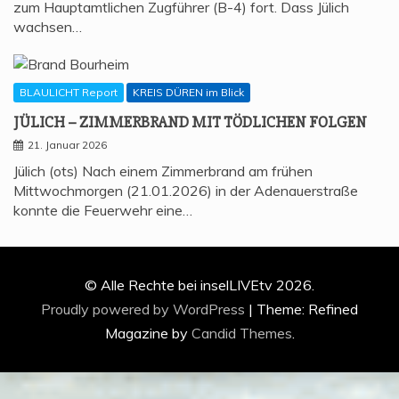
zum Hauptamtlichen Zugführer (B-4) fort. Dass Jülich
wachsen…
BLAULICHT Report
KREIS DÜREN im Blick
JÜLICH – ZIM­MER­BRAND MIT TÖD­LI­CHEN FOLGEN
21. Januar 2026
Jülich (ots) Nach einem Zimmerbrand am frühen
Mittwochmorgen (21.01.2026) in der Adenauerstraße
konnte die Feuerwehr eine…
© Alle Rechte bei inselLIVEtv 2026.
Proudly powered by WordPress
|
Theme: Refined
Magazine by
Candid Themes
.