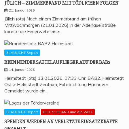
JÜLICH – ZIM­MER­BRAND MIT TÖD­LI­CHEN FOLGEN
21. Januar 2026
Jülich (ots) Nach einem Zimmerbrand am frühen
Mittwochmorgen (21.01.2026) in der Adenauerstraße
konnte die Feuerwehr eine…
BLAULICHT Report
BREN­NEN­DER SAT­TEL­AUF­LIE­GER AUF DER BAB2
14. Januar 2026
Helmstedt (ots) 13.01.2026, 07:33 Uhr. BAB2, Helmstedt
Ost > Helmstedt Zentrum, Fahrtrichtung Hannover.
Gemeldet wurde ein…
BLAULICHT Report
DEUTSCHLAND und die WELT
SPEN­DEN WER­DEN AN VER­LETZ­TE EIN­SATZ­KRÄF­TE
GEZAHLT