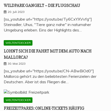
WILD­PARK GAN­GELT – DIE FLUGSCHAU
20. Juli 2023
[su_youtube url="https://youtu.be/Ty6CxYXVvfg"]
Steinadler, Uhus, "Tiere ganz nahe" in naturnaher
Umgebung erleben. Eins der Highlights des…
WELTENTDECKER
LOHNT SICH DIE FAHRT MIT DEM AUTO NACH
MALLORCA?
30. Mai 2023
[su_youtube url="https://youtu.be/CN-ABwBiOd0"]
Mallorca gehört zu den beliebtesten Ferienzielen der
Deutschen. Aber ist das Fliegen die…
WELTENTDECKER
FREI­ZEIT­PARKS: ONLINE-TICKETS HÄU­FIG