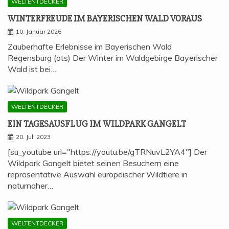
WELTENTDECKER
WIN­TER­FREU­DE IM BAYE­RI­SCHEN WALD VORAUS
10. Januar 2026
Zauberhafte Erlebnisse im Bayerischen Wald
Regensburg (ots) Der Winter im Waldgebirge Bayerischer
Wald ist bei…
WELTENTDECKER
EIN TAGES­AUS­FLUG IM WILD­PARK GANGELT
20. Juli 2023
[su_youtube url="https://youtu.be/gTRNuvL2YA4"] Der
Wildpark Gangelt bietet seinen Besuchern eine
repräsentative Auswahl europäischer Wildtiere in
naturnaher…
WELTENTDECKER