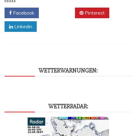
SHARE
Facebook
Twitter
Pinterest
Linkedin
WET­TER­WAR­NUN­GEN:
WET­TER­RA­DAR: