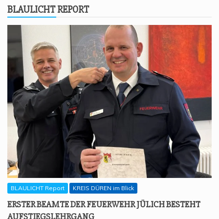
BLAU­LICHT REPORT
BLAULICHT Report
KREIS DÜREN im Blick
ERS­TER BEAM­TE DER FEU­ER­WEHR JÜLICH BESTEHT
AUFSTIEGSLEHRGANG