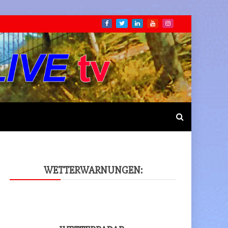
WET­TER­WAR­NUN­GEN: