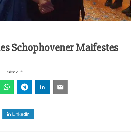
des Scho­pho­ve­ner Maifestes
Tei­len auf:
Linkedin