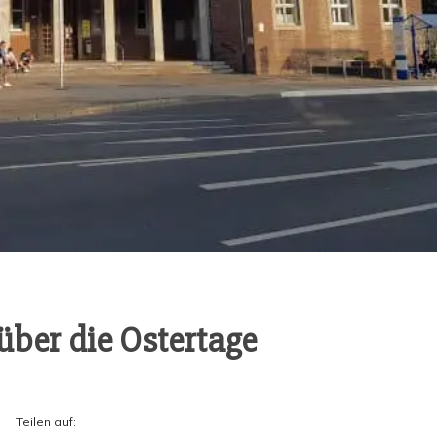
n über die Ostertage
Tei­len auf: