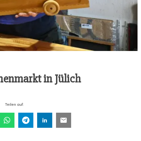
­nen­markt in Jülich
Tei­len auf: