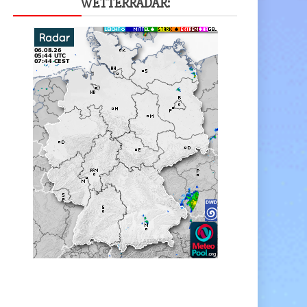
WET­TER­RA­DAR: