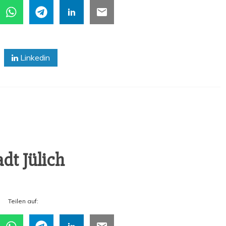
Linkedin
adt Jülich
Tei­len auf: